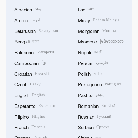
Shqip
ລາວ
Albanian
Lao
العربية
Bahasa Melayu
Arabic
Malay
Беларуская
Монгол
Belarusian
Mongolian
বাংলা
မြန်မာဘာသာ
Bengali
Myanmar
Български
नेपाली
Bulgarian
Nepali
ខ្មែរ
فارسی
Cambodian
Persian
Hrvatski
Polski
Croatian
Polish
Český
Português
Czech
Portuguese
English
پښتو
English
Pashto
Esperanto
Română
Esperanto
Romanian
Filipino
Русский
Filipino
Russian
Français
Српски
French
Serbian
Deutsch
සිංහල
German
Sinhala