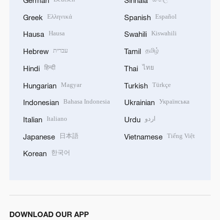
Ελληνικά
Español
Greek
Spanish
Hausa
Kiswahili
Hausa
Swahili
עברית
தமிழ்
Hebrew
Tamil
हिन्दी
ไทย
Hindi
Thai
Magyar
Türkçe
Hungarian
Turkish
Bahasa Indonesia
Українська
Indonesian
Ukrainian
Italiano
اردو
Italian
Urdu
日本語
Tiếng Việt
Japanese
Vietnamese
한국어
Korean
DOWNLOAD OUR APP