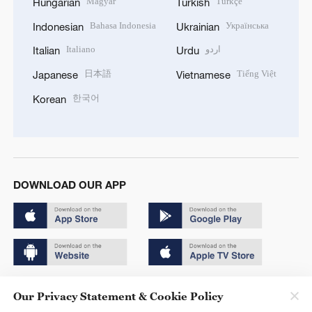
Magyar
Türkçe
Hungarian
Turkish
Bahasa Indonesia
Українська
Indonesian
Ukrainian
Italiano
اردو
Italian
Urdu
日本語
Tiếng Việt
Japanese
Vietnamese
한국어
Korean
DOWNLOAD OUR APP
Copyright © 2024 CGTN.
Our Privacy Statement & Cookie Policy
京ICP备20000184号