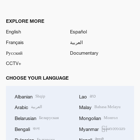
EXPLORE MORE
English
Español
Français
العربية
Русский
Documentary
CCTV+
CHOOSE YOUR LANGUAGE
Shqip
ລາວ
Albanian
Lao
العربية
Bahasa Melayu
Arabic
Malay
Беларуская
Монгол
Belarusian
Mongolian
বাংলা
မြန်မာဘာသာ
Bengali
Myanmar
Български
नेपाली
Bulgarian
Nepali