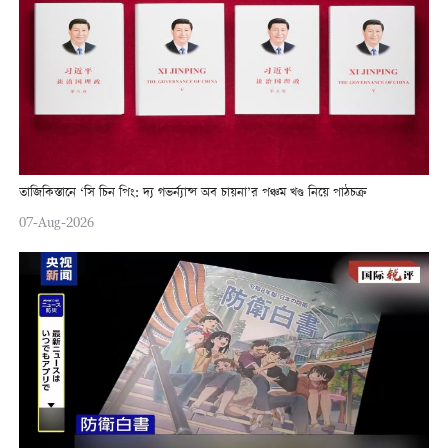
তাজিকিস্তানে ‘সি চিন পিং: দ্য গভর্ন্যান্স অব চায়না’র পঞ্চম খণ্ড নিয়ে পাঠচক্র
07-Aug-2026