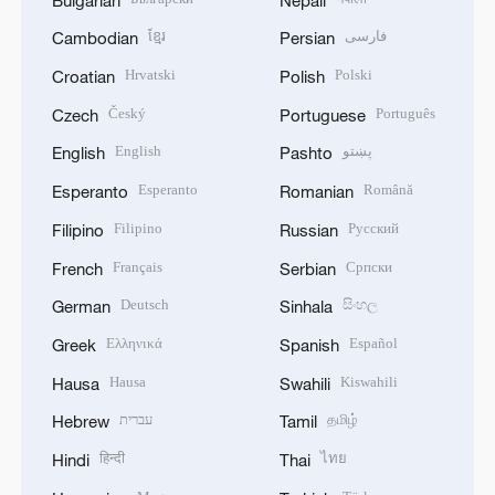
ខ្មែរ
فارسی
Cambodian
Persian
Hrvatski
Polski
Croatian
Polish
Český
Português
Czech
Portuguese
English
پښتو
English
Pashto
Esperanto
Română
Esperanto
Romanian
Filipino
Русский
Filipino
Russian
Français
Српски
French
Serbian
Deutsch
සිංහල
German
Sinhala
Ελληνικά
Español
Greek
Spanish
Hausa
Kiswahili
Hausa
Swahili
עברית
தமிழ்
Hebrew
Tamil
हिन्दी
ไทย
Hindi
Thai