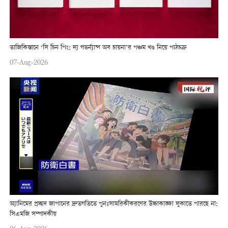
তাজিকিস্তানে ‘সি চিন পিং: দ্য গভর্ন্যান্স অব চায়না’র পঞ্চম খণ্ড নিয়ে পাঠচক্র
07-Aug-2026
অ্যানিমের প্রচ্ছদ জাপানের দ্রুতগতিতে পুনঃসামরিকীকরণের উচ্চাকাঙ্ক্ষা লুকাতে পারছে না:
সিএমজি সম্পাদকীয়