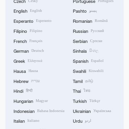
Český
Português
Czech
Portuguese
English
پښتو
English
Pashto
Esperanto
Română
Esperanto
Romanian
Filipino
Русский
Filipino
Russian
Français
Српски
French
Serbian
Deutsch
සිංහල
German
Sinhala
Ελληνικά
Español
Greek
Spanish
Hausa
Kiswahili
Hausa
Swahili
עברית
தமிழ்
Hebrew
Tamil
हिन्दी
ไทย
Hindi
Thai
Magyar
Türkçe
Hungarian
Turkish
Bahasa Indonesia
Українська
Indonesian
Ukrainian
Italiano
اردو
Italian
Urdu