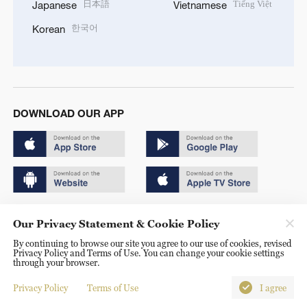
日本語
Tiếng Việt
Japanese
Vietnamese
한국어
Korean
DOWNLOAD OUR APP
Copyright © 2024 CGTN.
Our Privacy Statement & Cookie Policy
京ICP备20000184号
By continuing to browse our site you agree to our use of cookies, revised
Privacy Policy and Terms of Use. You can change your cookie settings
京公网安备 11010502050052号
through your browser.
Disinformation report hotline: 010-85061466
Privacy Policy
Terms of Use
I agree