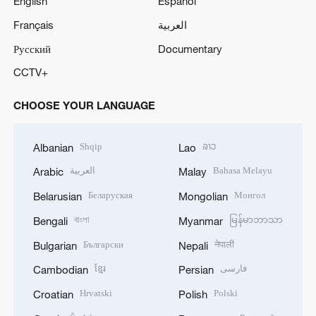
English
Español
Français
العربية
Русский
Documentary
CCTV+
CHOOSE YOUR LANGUAGE
Shqip
ລາວ
Albanian
Lao
العربية
Bahasa Melayu
Arabic
Malay
Беларуская
Монгол
Belarusian
Mongolian
বাংলা
မြန်မာဘာသာ
Bengali
Myanmar
Български
नेपाली
Bulgarian
Nepali
ខ្មែរ
فارسی
Cambodian
Persian
Hrvatski
Polski
Croatian
Polish