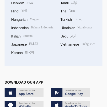
עברית
தமிழ்
Hebrew
Tamil
हिन्दी
ไทย
Hindi
Thai
Magyar
Türkçe
Hungarian
Turkish
Bahasa Indonesia
Українська
Indonesian
Ukrainian
Italiano
اردو
Italian
Urdu
日本語
Tiếng Việt
Japanese
Vietnamese
한국어
Korean
DOWNLOAD OUR APP