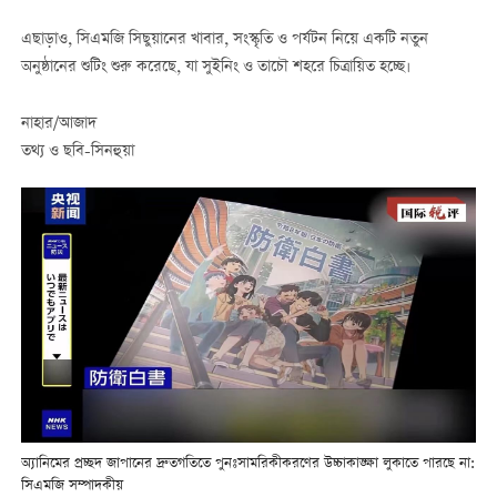
এছাড়াও, সিএমজি সিছুয়ানের খাবার, সংস্কৃতি ও পর্যটন নিয়ে একটি নতুন
অনুষ্ঠানের শুটিং শুরু করেছে, যা সুইনিং ও তাচৌ শহরে চিত্রায়িত হচ্ছে।
নাহার/আজাদ
তথ্য ও ছবি-সিনহুয়া
অ্যানিমের প্রচ্ছদ জাপানের দ্রুতগতিতে পুনঃসামরিকীকরণের উচ্চাকাঙ্ক্ষা লুকাতে পারছে না:
সিএমজি সম্পাদকীয়