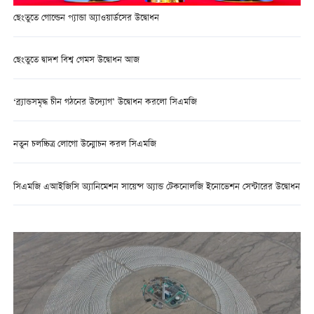
ছেংতুতে গোল্ডেন প্যান্ডা অ্যাওয়ার্ডসের উদ্বোধন
ছেংতুতে দ্বাদশ বিশ্ব গেমস উদ্বোধন আজ
‘ব্র্যান্ডসমৃদ্ধ চীন গঠনের উদ্যোগ’ উদ্বোধন করলো সিএমজি
নতুন চলচ্চিত্র লোগো উন্মোচন করল সিএমজি
সিএমজি এআইজিসি অ্যানিমেশন সায়েন্স অ্যান্ড টেকনোলজি ইনোভেশন সেন্টারের উদ্বোধন