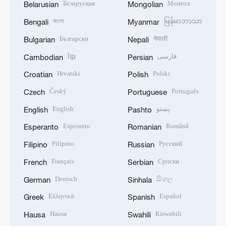
Беларуская
Монгол
Belarusian
Mongolian
বাংলা
မြန်မာဘာသာ
Bengali
Myanmar
Български
नेपाली
Bulgarian
Nepali
ខ្មែរ
فارسی
Cambodian
Persian
Hrvatski
Polski
Croatian
Polish
Český
Português
Czech
Portuguese
English
پښتو
English
Pashto
Esperanto
Română
Esperanto
Romanian
Filipino
Русский
Filipino
Russian
Français
Српски
French
Serbian
Deutsch
සිංහල
German
Sinhala
Ελληνικά
Español
Greek
Spanish
Hausa
Kiswahili
Hausa
Swahili