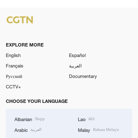
EXPLORE MORE
English
Español
Français
العربية
Русский
Documentary
CCTV+
CHOOSE YOUR LANGUAGE
Shqip
ລາວ
Albanian
Lao
العربية
Bahasa Melayu
Arabic
Malay