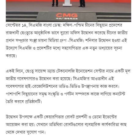
সেপ্টেম্বর ১৪, সিএমজি বাংলা ডেস্ক: দক্ষিণ-পশ্চিম চীনের সিছুয়ান প্রদেশের
রাজধানী ছেংতুতে আনুষ্ঠানিক ভাবে ব্যুরো অফিস উদ্বোধন করেছে চীনের জাতীয়
প্রধান সম্প্রচার সংস্থা চায়না মিডিয়া গ্রুপ -সিএমজি। শনিবার উদ্বোধন হওয়া এই
উদ্যোগ সিএমজি ও প্রদেশটির মধ্যে সহযোগিতার এক নতুন অধ্যায়ের সূচনা
করছে।
একই দিনে, ছেংতু সায়েন্স অ্যান্ড টেকনোলজি ইনোভেশন সেন্টার নামে একটি মূল
জাতীয় গবেষণাগারও উদ্বোধন করা হয়েছে। সিএমজি'র আওতাধীন এই
গবেষণাগার হাই-রেজোলিউশনের অডিও-ভিডিও উপস্থাপনায় কাজ করবে।
পাশাপাশি সিছুয়ানের সমৃদ্ধ সংস্কৃতি ও পর্যটন সম্পদকে কাজে লাগিয়ে কনটেন্ট
তৈরি করবে প্রতিষ্ঠানটি।
উদ্বোধন উপলক্ষে একটি কেয়ারগিভার রোবট প্রদর্শনী ও ডেমো ইভেন্টের
আয়োজন করা হয়। যেখানে অতিথিরা রোবটগুলোর ব্যবহারিক কার্যকারিতা কাছ
থেকে দেখার সুযোগ পান।