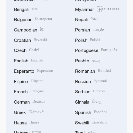
বাংলা
မြန်မာဘာသာ
Bengali
Myanmar
Български
नेपाली
Bulgarian
Nepali
ខ្មែរ
فارسی
Cambodian
Persian
Hrvatski
Polski
Croatian
Polish
Český
Português
Czech
Portuguese
English
پښتو
English
Pashto
Esperanto
Română
Esperanto
Romanian
Filipino
Русский
Filipino
Russian
Français
Српски
French
Serbian
Deutsch
සිංහල
German
Sinhala
Ελληνικά
Español
Greek
Spanish
Hausa
Kiswahili
Hausa
Swahili
עברית
தமிழ்
Hebrew
Tamil