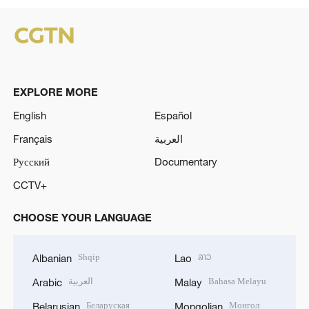
EXPLORE MORE
English
Español
Français
العربية
Русский
Documentary
CCTV+
CHOOSE YOUR LANGUAGE
Shqip
ລາວ
Albanian
Lao
العربية
Bahasa Melayu
Arabic
Malay
Беларуская
Монгол
Belarusian
Mongolian