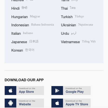
हिन्दी
ไทย
Hindi
Thai
Magyar
Türkçe
Hungarian
Turkish
Bahasa Indonesia
Українська
Indonesian
Ukrainian
Italiano
اردو
Italian
Urdu
日本語
Tiếng Việt
Japanese
Vietnamese
한국어
Korean
DOWNLOAD OUR APP