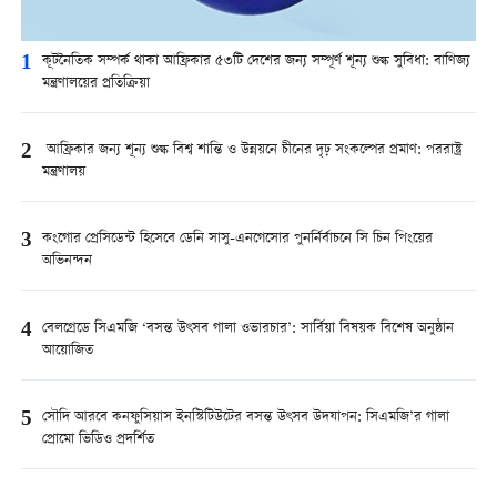
1
কূটনৈতিক সম্পর্ক থাকা আফ্রিকার ৫৩টি দেশের জন্য সম্পূর্ণ শূন্য শুল্ক সুবিধা: বাণিজ্য
মন্ত্রণালয়ের প্রতিক্রিয়া
2
আফ্রিকার জন্য শূন্য শুল্ক বিশ্ব শান্তি ও উন্নয়নে চীনের দৃঢ় সংকল্পের প্রমাণ: পররাষ্ট্র
মন্ত্রণালয়
3
কংগোর প্রেসিডেন্ট হিসেবে ডেনি সাসু-এনগেসোর পুনর্নির্বাচনে সি চিন পিংয়ের
অভিনন্দন
4
বেলগ্রেডে সিএমজি ‘বসন্ত উৎসব গালা ওভারচার’: সার্বিয়া বিষয়ক বিশেষ অনুষ্ঠান
আয়োজিত
5
সৌদি আরবে কনফুসিয়াস ইনস্টিটিউটের বসন্ত উৎসব উদযাপন: সিএমজি’র গালা
প্রোমো ভিডিও প্রদর্শিত