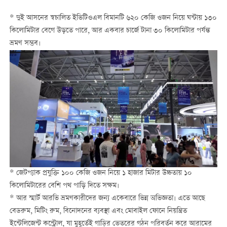
* দুই আসনের স্বচালিত ইভিটিওএল বিমানটি ৬২০ কেজি ওজন নিয়ে ঘন্টায় ১৩০
কিলোমিটার বেগে উড়তে পারে, আর একবার চার্জে টানা ৩০ কিলোমিটার পর্যন্ত
ভ্রমণ সম্ভব।
* জেটপ্যাক প্রযুক্তি ১০০ কেজি ওজন নিয়ে ১ হাজার মিটার উচ্চতায় ১০
কিলোমিটারের বেশি পথ পাড়ি দিতে সক্ষম।
* আর স্মার্ট আরভি ভ্রমণকারীদের জন্য একেবারে ভিন্ন অভিজ্ঞতা। এতে আছে
বেডরুম, মিটিং রুম, বিনোদনের ব্যবস্থা এবং মোবাইল ফোনে নিয়ন্ত্রিত
ইন্টেলিজেন্ট কন্ট্রোল, যা মুহূর্তেই গাড়ির ভেতরের গঠন পরিবর্তন করে আরামের