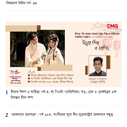
‘বিজনেস টাইম’পর্ব- ৯৪
1
চীনের শিল্প ও সাহিত্য পর্ব-৪: দ্য পিওনি প্যাভিলিয়ন: স্বপ্ন, প্রেম ও পুনর্জন্মের এক
চিরন্তন চীনা গল্প
2
‘তারুণ্যের অগ্রযাত্রা’- পর্ব ১৮৫: সংগীতের সুরে চীন-যুক্তরাষ্ট্রের তারুণ্যের বন্ধুত্ব