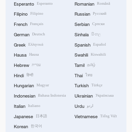
Esperanto
Română
Esperanto
Romanian
Filipino
Русский
Filipino
Russian
Français
Српски
French
Serbian
Deutsch
සිංහල
German
Sinhala
Ελληνικά
Español
Greek
Spanish
Hausa
Kiswahili
Hausa
Swahili
עברית
தமிழ்
Hebrew
Tamil
हिन्दी
ไทย
Hindi
Thai
Magyar
Türkçe
Hungarian
Turkish
Bahasa Indonesia
Українська
Indonesian
Ukrainian
Italiano
اردو
Italian
Urdu
日本語
Tiếng Việt
Japanese
Vietnamese
한국어
Korean