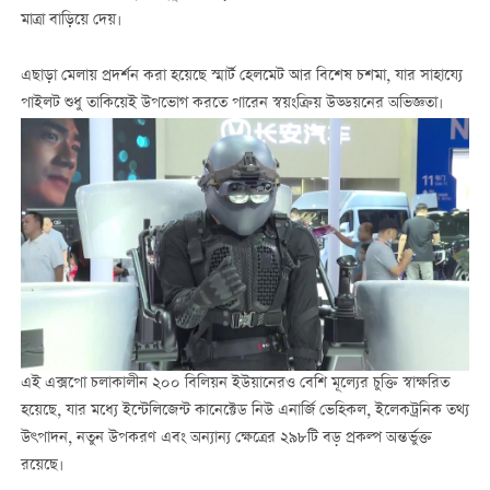
মাত্রা বাড়িয়ে দেয়।
এছাড়া মেলায় প্রদর্শন করা হয়েছে স্মার্ট হেলমেট আর বিশেষ চশমা, যার সাহায্যে
পাইলট শুধু তাকিয়েই উপভোগ করতে পারেন স্বয়ংক্রিয় উড্ডয়নের অভিজ্ঞতা।
এই এক্সপো চলাকালীন ২০০ বিলিয়ন ইউয়ানেরও বেশি মূল্যের চুক্তি স্বাক্ষরিত
হয়েছে, যার মধ্যে ইন্টেলিজেন্ট কানেক্টেড নিউ এনার্জি ভেহিকল, ইলেকট্রনিক তথ্য
উৎপাদন, নতুন উপকরণ এবং অন্যান্য ক্ষেত্রের ২৯৮টি বড় প্রকল্প অন্তর্ভুক্ত
রয়েছে।