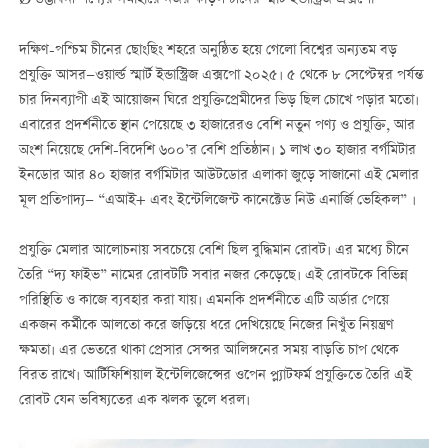
Ø উদ্ভাবনী পণ্যের সমাহারে নজর কাড়ল চীনের স্মার্ট ইন্ডাস্ট্রিজ এক্সপো
দক্ষিণ-পশ্চিম চীনের ছোংছিং শহরে অনুষ্ঠিত হয়ে গেলো বিশ্বের অন্যতম বড়
প্রযুক্তি আসর—ওয়ার্ল্ড স্মার্ট ইন্ডাস্ট্রিজ এক্সপো ২০২৫। ৫ থেকে ৮ সেপ্টেম্বর পর্যন্ত
চার দিনব্যাপী এই আয়োজন ঘিরে প্রযুক্তিপ্রেমীদের ভিড় ছিল চোখে পড়ার মতো।
এবারের প্রদর্শনীতে স্থান পেয়েছে ৩ হাজারেরও বেশি নতুন পণ্য ও প্রযুক্তি, আর
অংশ নিয়েছে দেশি-বিদেশি ৬০০’র বেশি প্রতিষ্ঠান। ১ লাখ ৩০ হাজার বর্গমিটার
ইনডোর আর ৪০ হাজার বর্গমিটার আউটডোর এলাকা জুড়ে সাজানো এই মেলার
মূল প্রতিপাদ্য— “এআই+ এবং ইন্টেলিজেন্ট কানেক্টেড নিউ এনার্জি ভেহিকল” ।
প্রযুক্তি মেলার আলোচনায় সবচেয়ে বেশি ছিল বুদ্ধিমান রোবট। এর মধ্যে চীনে
তৈরি “দ্য ফাইভ” নামের রোবটটি সবার নজর কেড়েছে। এই রোবটকে বিভিন্ন
পরিস্থিতি ও কাজে ব্যবহার করা যায়। এমনকি প্রদর্শনীতে এটি অর্ডার পেয়ে
একজন কর্মীকে আলতো করে জড়িয়ে ধরে দেখিয়েছে নিজের নিখুঁত নিয়ন্ত্রণ
ক্ষমতা। এর ভেতরে থাকা প্রেসার সেন্সর আলিঙ্গনের সময় বাড়তি চাপ থেকে
বিরত রাখে। আর্টিফিশিয়াল ইন্টেলিজেন্সের ওপেন প্ল্যাটফর্ম প্রযুক্তিতে তৈরি এই
রোবট যেন ভবিষ্যতের এক ঝলক তুলে ধরল।