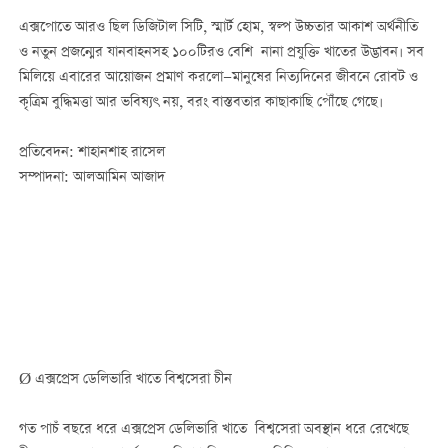
এক্সপোতে আরও ছিল ডিজিটাল সিটি, স্মার্ট হোম, স্বল্প উচ্চতার আকাশ অর্থনীতি
ও নতুন প্রজন্মের যানবাহনসহ ১০০টিরও বেশি নানা প্রযুক্তি খাতের উদ্ভাবন। সব
মিলিয়ে এবারের আয়োজন প্রমাণ করলো—মানুষের নিত্যদিনের জীবনে রোবট ও
কৃত্রিম বুদ্ধিমত্তা আর ভবিষ্যৎ নয়, বরং বাস্তবতার কাছাকাছি পৌঁছে গেছে।
প্রতিবেদন: শাহানশাহ রাসেল
সম্পাদনা: আলআমিন আজাদ
Ø এক্সপ্রেস ডেলিভারি খাতে বিশ্বসেরা চীন
গত পাচঁ বছরে ধরে এক্সপ্রেস ডেলিভারি খাতে বিশ্বসেরা অবস্থান ধরে রেখেছে