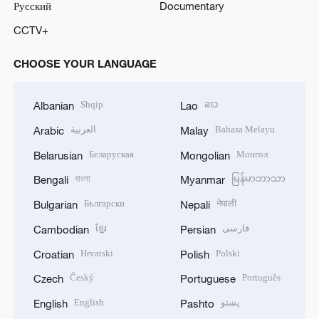
Русский
Documentary
CCTV+
CHOOSE YOUR LANGUAGE
Shqip
ລາວ
Albanian
Lao
العربية
Bahasa Melayu
Arabic
Malay
Беларуская
Монгол
Belarusian
Mongolian
বাংলা
မြန်မာဘာသာ
Bengali
Myanmar
Български
नेपाली
Bulgarian
Nepali
ខ្មែរ
فارسی
Cambodian
Persian
Hrvatski
Polski
Croatian
Polish
Český
Português
Czech
Portuguese
English
پښتو
English
Pashto