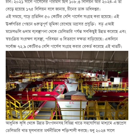
চীন। ২০২১ সালে পার্সেলের পরিমাণ ছিল ১০৮.৩ বিলিয়ন আর ২০২৪-এ তা
বেড়ে হয়েছে ১৭৫ বিলিয়ন বলে জানায়, চীনের ডাক অধিদপ্তর।
এই সময়ে, গড়ে প্রতিদিন ৫০ কোটির বেশি পার্সেল সংগ্রহ করা হয়েছে। এই
ঊর্ধ্বগতির পেছনে গুরুত্বপূর্ণ ভূমিকা রেখেছে অগ্রসর প্রযুক্তি। বড় এআই
মডেলগুলি গুদাম ব্যবস্থাপনা থেকে ডেলিভারি পর্যন্ত সবকিছুই উন্নত করেছে এবং
স্বয়ংক্রিয় সংরক্ষণ ব্যবস্থা, পরিবহন ও বিতরণে দক্ষতা বাড়িয়েছে। একদিনে
সর্বোচ্চ ৭২.৯ কোটিরও বেশি পার্সেল সংগ্রহ করার রেকর্ড করেছে এই খাতটি।
আধুনিক কৃষি থেকে উন্নত উৎপাদনসহ বিভিন্ন খাতে সহযোগিতা মাধ্যমে এক্সপ্রেস
ডেলিভারি খাত মূলধারার অর্থনীতিকে শক্তিশালী করছে। শুধু ২০২৪ সালে