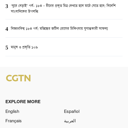
3
‘ঘুরে বেড়াই’ পর্ব- ১৮৪ – চীনের প্রকৃত চিত্র দেখতে হলে মাঠে যেতে হবে: বিদেশি
সাংবাদিকের উপলব্ধি
4
বিজ্ঞানবিশ্ব ১৮৪ পর্ব: মস্তিষ্কের জটিল রোগের চিকিৎসায় যুগান্তকারী সাফল্য
5
মানুষ ও প্রকৃতি ১০৯
EXPLORE MORE
English
Español
Français
العربية