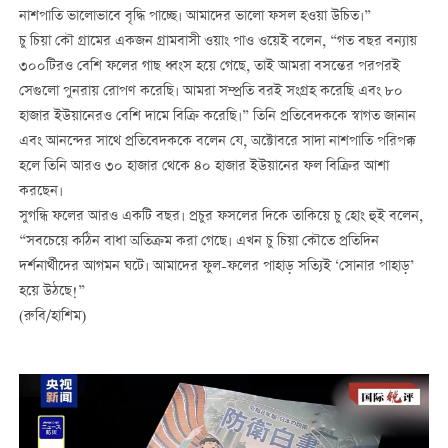
নাশপাতি ভালোভাবে বৃদ্ধি পাচ্ছে। আমাদের ভালো ফসল হওয়া উচিত।”
চু চিয়া কৌ গ্রামের একজন গ্রামবাসী ওয়াং পাও ওয়েই বলেন, “গত বছর বন্যায়
৩০০টিরও বেশি ফলের গাছ ধ্বংস হয়ে গেছে, তাই আমরা বসন্তের পরপরই
সেগুলো পুনরায় রোপণ করেছি। আমরা সম্প্রতি বরই সংগ্রহ করেছি এবং ৮০
হাজার ইউয়ানেরও বেশি দামে বিক্রি করেছি।” তিনি প্রতিবেদককে স্বাগত জানান
এবং আনন্দের সাথে প্রতিবেদককে বলেন যে, অক্টোবরে সাদা নাশপাতি পরিপক্ক
হলে তিনি আরও ৩০ হাজার থেকে ৪০ হাজার ইউয়ানের ফল বিক্রির আশা
করছেন।
সুগন্ধি ফলের আরও একটি বছর। প্রচুর ফসলের দিকে তাকিয়ে চু হোং হুই বলেন,
“সবচেয়ে কঠিন বাধা অতিক্রম করা গেছে। এখন চু চিয়া কৌতে প্রতিদিন
দর্শনার্থীদের আগমন ঘটে। আমাদের ফুল-ফলের পাহাড় সত্যিই ‘সোনার পাহাড়’
হয়ে উঠছে!”
(রুবি/হাশিম)