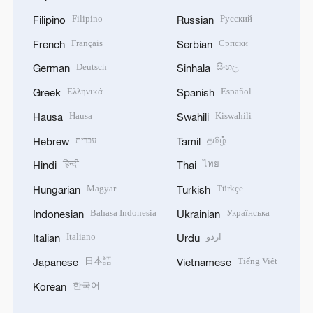
Filipino
Русский
Filipino
Russian
Français
Српски
French
Serbian
Deutsch
සිංහල
German
Sinhala
Ελληνικά
Español
Greek
Spanish
Hausa
Kiswahili
Hausa
Swahili
עברית
தமிழ்
Hebrew
Tamil
हिन्दी
ไทย
Hindi
Thai
Magyar
Türkçe
Hungarian
Turkish
Bahasa Indonesia
Українська
Indonesian
Ukrainian
Italiano
اردو
Italian
Urdu
日本語
Tiếng Việt
Japanese
Vietnamese
한국어
Korean