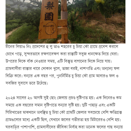
চীনের লিয়াও নিং প্রদেশের হু লু তাও শহরের চু চিয়া কৌ গ্রামে প্রবেশ করলে
চোখে পড়ে, সুন্দরভাবে রক্ষণাবেক্ষণ করা রাস্তাটি সবুজ ধানক্ষেত দিয়ে ঘেরা।
উপরের দিকে বাঁক নেওয়ার সময়, এটি বিস্তৃত বাগানের দিকে নিয়ে যায়।
গ্রামবাসীরা রাস্তার ধারে দোকান খুলে, তাজা বরই, নাশপাতি এবং অন্যান্য ফল
বিক্রি করে। বন্যার এক বছর পর, পুনর্নির্মিত চু চিয়া কৌ গ্রাম আবারও ফল ও
সবজির সুবাসে ভরে উঠেছে।
২০২৪ সালের ২০ আগস্ট সুই ছোং জেলায় প্রচণ্ড বৃষ্টিপাত হয়। এক দিনেরও কম
সময়ে এক বছরের সমান বৃষ্টিপাতে বন্যার সৃষ্টি হয়। দুটি পাহাড় এবং একটি
গিরিখাতের মাঝখানে অবস্থিত চু চিয়া কৌ গ্রামটি জেলার সবচেয়ে বেশি ক্ষতিগ্রস্ত
গ্রামগুলোর মধ্যে একটি ছিল, যেখানে জলের গভীরতা ছয় মিটারেরও বেশি হয়।
ঘরবাড়ির পাশাপাশি, গ্রামবাসীদের জীবিকা নির্বাহ করা অনেক ফলের গাছ বন্যায়