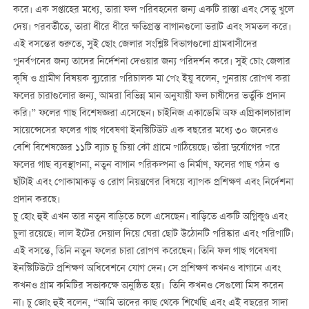
করে। এক সপ্তাহের মধ্যে, তারা ফল পরিবহনের জন্য একটি রাস্তা এবং সেতু খুলে
দেয়। পরবর্তীতে, তারা ধীরে ধীরে ক্ষতিগ্রস্ত বাগানগুলো ভরাট এবং সমতল করে।
এই বসন্তের শুরুতে, সুই ছোং জেলার সংশ্লিষ্ট বিভাগগুলো গ্রামবাসীদের
পুনর্বপনের জন্য তাদের নির্দেশনা দেওয়ার জন্য পরিদর্শন করে। সুই চোং জেলার
কৃষি ও গ্রামীণ বিষয়ক ব্যুরোর পরিচালক মা পেং ইয়ু বলেন, পুনরায় রোপণ করা
ফলের চারাগুলোর জন্য, আমরা বিভিন্ন মান অনুযায়ী ফল চাষীদের ভর্তুকি প্রদান
করি।” ফলের গাছ বিশেষজ্ঞরা এসেছেন। চাইনিজ একাডেমি অফ এগ্রিকালচারাল
সায়েন্সেসের ফলের গাছ গবেষণা ইনস্টিটিউট এক বছরের মধ্যে ৩০ জনেরও
বেশি বিশেষজ্ঞের ১১টি ব্যাচ চু চিয়া কৌ গ্রামে পাঠিয়েছে। তাঁরা দুর্যোগের পরে
ফলের গাছ ব্যবস্থাপনা, নতুন বাগান পরিকল্পনা ও নির্মাণ, ফলের গাছ গঠন ও
ছাঁটাই এবং পোকামাকড় ও রোগ নিয়ন্ত্রণের বিষয়ে ব্যাপক প্রশিক্ষণ এবং নির্দেশনা
প্রদান করছে।
চু হোং হুই এখন তার নতুন বাড়িতে চলে এসেছেন। বাড়িতে একটি অগ্নিকুণ্ড এবং
চুলা রয়েছে। লাল ইটের দেয়াল দিয়ে ঘেরা ছোট উঠোনটি পরিষ্কার এবং পরিপাটি।
এই বসন্তে, তিনি নতুন ফলের চারা রোপণ করেছেন। তিনি ফল গাছ গবেষণা
ইনস্টিটিউটে প্রশিক্ষণ অধিবেশনে যোগ দেন। সে প্রশিক্ষণ কখনও বাগানে এবং
কখনও গ্রাম কমিটির সভাকক্ষে অনুষ্ঠিত হয়। তিনি কখনও সেগুলো মিস করেন
না। চু জোং হুই বলেন, “আমি তাদের কাছ থেকে শিখেছি এবং এই বছরের সাদা