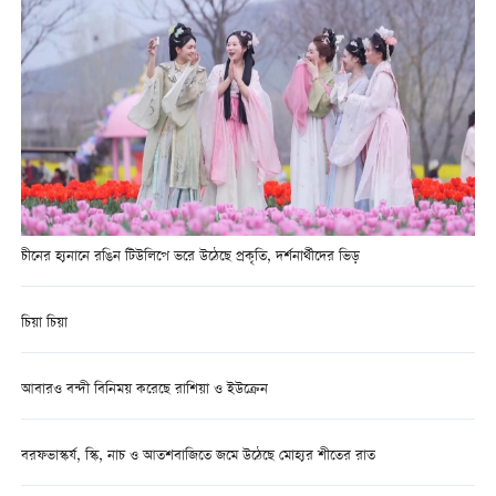
চীনের হ্যনানে রঙিন টিউলিপে ভরে উঠেছে প্রকৃতি, দর্শনার্থীদের ভিড়
চিয়া চিয়া
আবারও বন্দী বিনিময় করেছে রাশিয়া ও ইউক্রেন
বরফভাস্কর্য, স্কি, নাচ ও আতশবাজিতে জমে উঠেছে মোহ্যর শীতের রাত