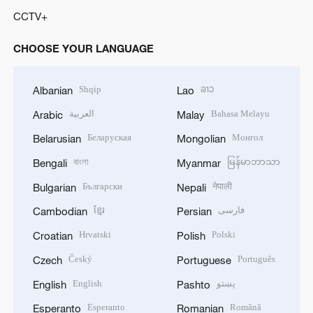
CCTV+
CHOOSE YOUR LANGUAGE
Shqip
ລາວ
Albanian
Lao
العربية
Bahasa Melayu
Arabic
Malay
Беларуская
Монгол
Belarusian
Mongolian
বাংলা
မြန်မာဘာသာ
Bengali
Myanmar
Български
नेपाली
Bulgarian
Nepali
ខ្មែរ
فارسی
Cambodian
Persian
Hrvatski
Polski
Croatian
Polish
Český
Português
Czech
Portuguese
English
پښتو
English
Pashto
Esperanto
Română
Esperanto
Romanian