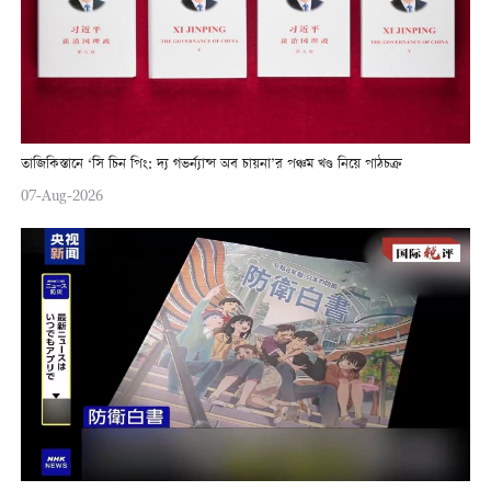
তাজিকিস্তানে ‘সি চিন পিং: দ্য গভর্ন্যান্স অব চায়না’র পঞ্চম খণ্ড নিয়ে পাঠচক্র
07-Aug-2026