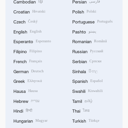
ខ្មែរ
فارسی
Cambodian
Persian
Hrvatski
Polski
Croatian
Polish
Český
Português
Czech
Portuguese
English
پښتو
English
Pashto
Esperanto
Română
Esperanto
Romanian
Filipino
Русский
Filipino
Russian
Français
Српски
French
Serbian
Deutsch
සිංහල
German
Sinhala
Ελληνικά
Español
Greek
Spanish
Hausa
Kiswahili
Hausa
Swahili
עברית
தமிழ்
Hebrew
Tamil
हिन्दी
ไทย
Hindi
Thai
Magyar
Türkçe
Hungarian
Turkish