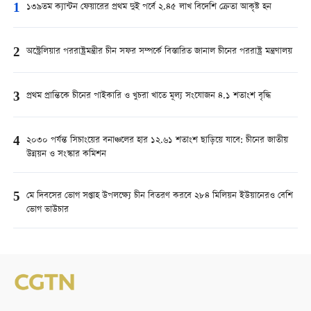
1
১৩৯তম ক্যান্টন ফেয়ারের প্রথম দুই পর্বে ২.৪৫ লাখ বিদেশি ক্রেতা আকৃষ্ট হন
2
অস্ট্রেলিয়ার পররাষ্ট্রমন্ত্রীর চীন সফর সম্পর্কে বিস্তারিত জানাল চীনের পররাষ্ট্র মন্ত্রণালয়
3
প্রথম প্রান্তিকে চীনের পাইকারি ও খুচরা খাতে মূল্য সংযোজন ৪.১ শতাংশ বৃদ্ধি
4
২০৩০ পর্যন্ত সিচাংয়ের বনাঞ্চলের হার ১২.৬১ শতাংশ ছাড়িয়ে যাবে: চীনের জাতীয়
উন্নয়ন ও সংস্কার কমিশন
5
মে দিবসের ভোগ সপ্তাহ উপলক্ষ্যে চীন বিতরণ করবে ২৮৪ মিলিয়ন ইউয়ানেরও বেশি
ভোগ ভাউচার