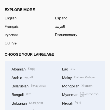
EXPLORE MORE
English
Español
Français
العربية
Русский
Documentary
CCTV+
CHOOSE YOUR LANGUAGE
Shqip
ລາວ
Albanian
Lao
العربية
Bahasa Melayu
Arabic
Malay
Беларуская
Монгол
Belarusian
Mongolian
বাংলা
မြန်မာဘာသာ
Bengali
Myanmar
Български
नेपाली
Bulgarian
Nepali