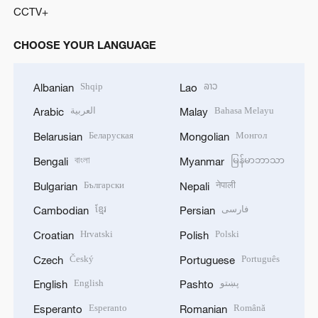
CCTV+
CHOOSE YOUR LANGUAGE
Shqip
ລາວ
Albanian
Lao
العربية
Bahasa Melayu
Arabic
Malay
Беларуская
Монгол
Belarusian
Mongolian
বাংলা
မြန်မာဘာသာ
Bengali
Myanmar
Български
नेपाली
Bulgarian
Nepali
ខ្មែរ
فارسی
Cambodian
Persian
Hrvatski
Polski
Croatian
Polish
Český
Português
Czech
Portuguese
English
پښتو
English
Pashto
Esperanto
Română
Esperanto
Romanian