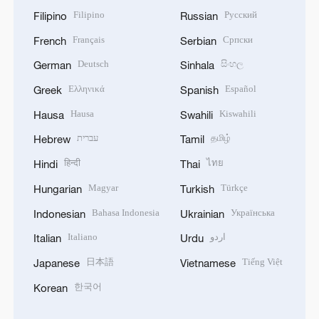
Filipino
Русский
Filipino
Russian
Français
Српски
French
Serbian
Deutsch
සිංහල
German
Sinhala
Ελληνικά
Español
Greek
Spanish
Hausa
Kiswahili
Hausa
Swahili
עברית
தமிழ்
Hebrew
Tamil
हिन्दी
ไทย
Hindi
Thai
Magyar
Türkçe
Hungarian
Turkish
Bahasa Indonesia
Українська
Indonesian
Ukrainian
Italiano
اردو
Italian
Urdu
日本語
Tiếng Việt
Japanese
Vietnamese
한국어
Korean