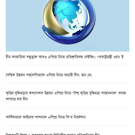
চীন-কম্বোডিয়া বন্ধুত্বকে আরও এগিয়ে নিতে প্রতিশ্রুতিবদ্ধ বেইজিং: পররাষ্ট্রমন্ত্রী ওয়াং ই
বৈশ্বিক উন্নয়ন সহযোগিতাকে এগিয়ে নিতে আগ্রহী চীন: হান চেং
কৃত্রিম বুদ্ধিমত্তার কল্যাণকর উন্নয়ন এগিয়ে নিতে ‘বিশ্ব কৃত্রিম বুদ্ধিমত্তা সম্মেলনকে’ কাজে
লাগাতে চায় চীন
সার্বিকভাবে আইনের শাসনকে এগিয়ে নিতে সি’র নির্দেশনা