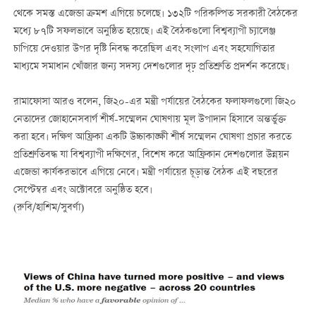
থেকে সমস্ত এজেন্ডা ক্রমশ এগিয়ে চলেছে। ১৩২টি পরিকল্পিত সরকারী বৈঠকের
মধ্যে ৮৭টি সফলভাবে অনুষ্ঠিত হয়েছে। এই বৈঠকগুলো বিশ্বব্যাপী চ্যালেঞ্জ
চাপিয়ে দেওয়ার উপর দৃষ্টি নিবদ্ধ করেছিল এবং সংলাপ এবং সহযোগিতার
মাধ্যমে সমাধান খোঁজার জন্য সদস্য দেশগুলোর দৃঢ় প্রতিশ্রুতি প্রদর্শন করেছে।
রামাফোসা আরও বলেন, জি২০-এর মন্ত্রী পর্যায়ের বৈঠকের ফলাফলগুলো জি২০
নেতাদের জোহানেসবার্গ শীর্ষ-সম্মেলন ঘোষণায় মূল উপাদান হিসাবে অন্তর্ভুক্ত
করা হবে। দক্ষিণ আফ্রিকা একটি উচ্চাকাঙ্ক্ষী শীর্ষ সম্মেলন ঘোষণা প্রচার করতে
প্রতিশ্রুতিবদ্ধ যা বিশ্বব্যাপী দক্ষিণের, বিশেষ করে আফ্রিকান দেশগুলোর উন্নয়ন
এজেন্ডা কার্যকরভাবে এগিয়ে নেবে। মন্ত্রী পর্যায়ের চূড়ান্ত বৈঠক এই বছরের
সেপ্টেম্বর এবং অক্টোবরে অনুষ্ঠিত হবে।
(রুবি/হাশিম/সুবর্ণা)