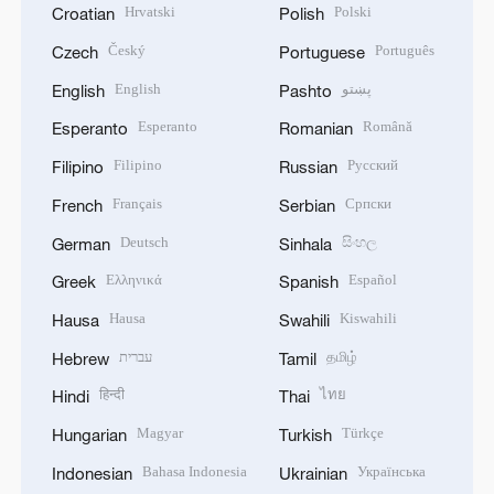
Hrvatski
Polski
Croatian
Polish
Český
Português
Czech
Portuguese
English
پښتو
English
Pashto
Esperanto
Română
Esperanto
Romanian
Filipino
Русский
Filipino
Russian
Français
Српски
French
Serbian
Deutsch
සිංහල
German
Sinhala
Ελληνικά
Español
Greek
Spanish
Hausa
Kiswahili
Hausa
Swahili
עברית
தமிழ்
Hebrew
Tamil
हिन्दी
ไทย
Hindi
Thai
Magyar
Türkçe
Hungarian
Turkish
Bahasa Indonesia
Українська
Indonesian
Ukrainian