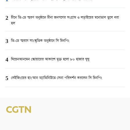
2
চীনে ভি-ডে স্মরণ অনুষ্ঠানে চীনা জনগণের সংগ্রাম ও লড়াইয়ের মনোভাব তুলে ধরা
হল
3
ভি-ডে স্মরণে সাংস্কৃতিক অনুষ্ঠানে সি চিনপিং
4
থিয়েনআনমেন স্কোয়ারের আকাশে মুক্ত হলো ৮০ হাজার ঘুঘু
5
বেইজিংয়ের ছাং'আন অ্যাভিনিউতে সেনা পরিদর্শন করলেন সি চিনপিং