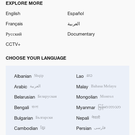
EXPLORE MORE
English
Español
Français
العربية
Русский
Documentary
CCTV+
CHOOSE YOUR LANGUAGE
Shqip
ລາວ
Albanian
Lao
العربية
Bahasa Melayu
Arabic
Malay
Беларуская
Монгол
Belarusian
Mongolian
বাংলা
မြန်မာဘာသာ
Bengali
Myanmar
Български
नेपाली
Bulgarian
Nepali
ខ្មែរ
فارسی
Cambodian
Persian