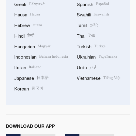
Ελληνικά
Español
Greek
Spanish
Hausa
Kiswahili
Hausa
Swahili
עברית
தமிழ்
Hebrew
Tamil
हिन्दी
ไทย
Hindi
Thai
Magyar
Türkçe
Hungarian
Turkish
Bahasa Indonesia
Українська
Indonesian
Ukrainian
Italiano
اردو
Italian
Urdu
日本語
Tiếng Việt
Japanese
Vietnamese
한국어
Korean
DOWNLOAD OUR APP