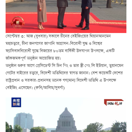
সেপ্টেম্বর ৩: আজ (বুধবার) সকালে চীনের বেইজিংয়ের থিয়ানআনমেন
মহাচত্বরে, চীনা জনগণের জাপানি আগ্রাসন-বিরোধী যুদ্ধ ও বিশ্বের
ফ্যাসিবাদবিরোধী যুদ্ধে বিজয়ের ৮০তম বার্ষিকী উদযাপন উপলক্ষে, একটি
জাঁকজমকপূর্ণ অনুষ্ঠান আয়োজিত হয়।
অনুষ্ঠান শুরুর আগে প্রেসিডেন্ট সি চিন পিং ও তার স্ত্রী পেং লি ইউয়ান, তুয়ানমেন
গেটের বাইরের চত্বরে, বিদেশী অতিথিদের স্বাগত জানান। বেশ কয়েকটি দেশের
রাষ্ট্রপ্রধান ও সরকার-প্রধানসহ অনেক গণ্যমান্য বিদেশী অতিথি এ উপলক্ষে
বেইজিং এসেছেন। (রুবি/আলিম/সুবর্ণা)