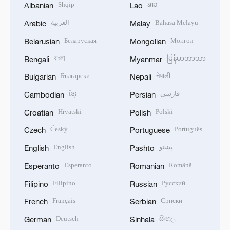
Shqip
ລາວ
Albanian
Lao
العربية
Bahasa Melayu
Arabic
Malay
Беларуская
Монгол
Belarusian
Mongolian
বাংলা
မြန်မာဘာသာ
Bengali
Myanmar
Български
नेपाली
Bulgarian
Nepali
ខ្មែរ
فارسی
Cambodian
Persian
Hrvatski
Polski
Croatian
Polish
Český
Português
Czech
Portuguese
English
پښتو
English
Pashto
Esperanto
Română
Esperanto
Romanian
Filipino
Русский
Filipino
Russian
Français
Српски
French
Serbian
Deutsch
සිංහල
German
Sinhala