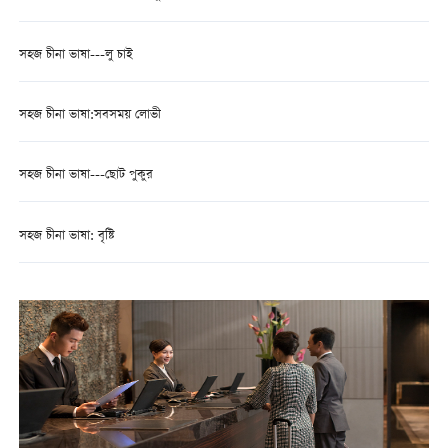
সহজ চীনা ভাষা---লু চাই
সহজ চীনা ভাষা:সবসময় লোভী
সহজ চীনা ভাষা---ছোট পুকুর
সহজ চীনা ভাষা: বৃষ্টি