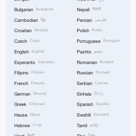
Български
नेपाली
Bulgarian
Nepali
ខ្មែរ
فارسی
Cambodian
Persian
Hrvatski
Polski
Croatian
Polish
Český
Português
Czech
Portuguese
English
پښتو
English
Pashto
Esperanto
Română
Esperanto
Romanian
Filipino
Русский
Filipino
Russian
Français
Српски
French
Serbian
Deutsch
සිංහල
German
Sinhala
Ελληνικά
Español
Greek
Spanish
Hausa
Kiswahili
Hausa
Swahili
עברית
தமிழ்
Hebrew
Tamil
हिन्दी
ไทย
Hindi
Thai