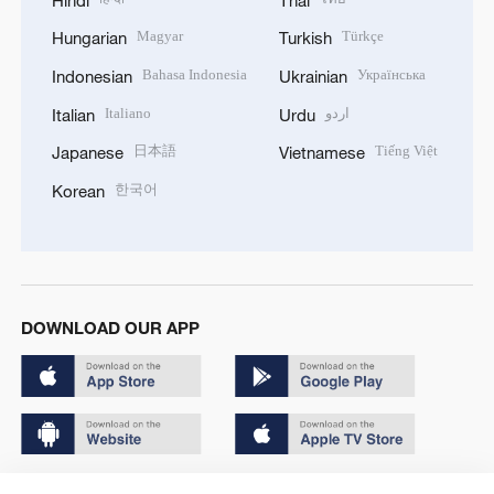
Magyar
Türkçe
Hungarian
Turkish
Bahasa Indonesia
Українська
Indonesian
Ukrainian
Italiano
اردو
Italian
Urdu
日本語
Tiếng Việt
Japanese
Vietnamese
한국어
Korean
DOWNLOAD OUR APP
Copyright © 2024 CGTN.