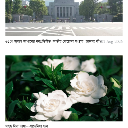
৩১শে জুলাই জাপানের নবপ্রতিষ্ঠিত ‘জাতীয় গোয়েন্দা সংস্থার’ উদ্দেশ্য কী?
01-Aug-2026
সহজ চীনা ভাষা---গার্ডেনিয়া ফুল