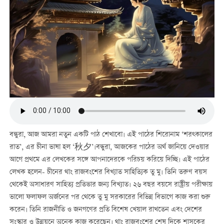
বন্ধুরা, আজ আমরা নতুন একটি পাঠ শেখাবো। এই পাঠের শিরোনাম ‘শরত্কালের
রাত’, এর চীনা ভাষা হল ‘秋夕’।বন্ধুরা, আজকের পাঠের অর্থ জানিয়ে দেওয়ার
আগে প্রথমে এর লেখকের সঙ্গে আপনাদেরকে পরিচয় করিয়ে দিচ্ছি। এই পাঠের
লেখক হলেন- চীনের থাং রাজবংশের বিখ্যাত সাহিত্যিক তু মু। তিনি তরুণ বয়স
থেকেই অসাধারণ সাহিত্য প্রতিভার জন্য বিখ্যাত। ২৬ বছর বয়সে রাষ্ট্রীয় পরীক্ষায়
ভালো ফলাফল অর্জনের পর থেকে তু মু সরকারের বিভিন্ন বিভাগে কাজ করা শুরু
করেন। তিনি রাজনীতি ও জনগণের প্রতি বিশেষ খেয়াল রাখতেন এবং দেশের
সংস্কার ও উন্নয়নে অনেক কাজ করেছেন। থাং রাজবংশের শেষ দিকে শাসকের