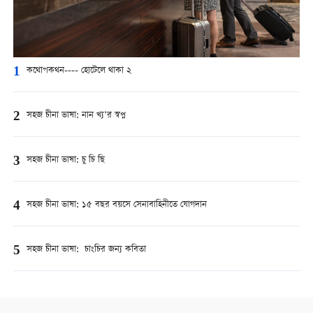
1
কথোপকথন---- হোটেলে থাকা ২
2
সহজ চীনা ভাষা: নান খ্য’র স্বপ্ন
3
সহজ চীনা ভাষা: চু চি ছি
4
সহজ চীনা ভাষা: ১৫ বছর বয়সে সেনাবাহিনীতে যোগদান
5
সহজ চীনা ভাষা: চাংচির জন্য কবিতা