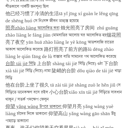
শীতকালে পার্কটি জনশূন্য ছিল
他已经习惯了冷清的生活tā yǐ jīng xí guàn le lěng qīng
de shēng huó সে নিঃসঙ্গ জীবন অভ্যস্ত হয়েছে
照亮
zh
à
o li
à
ng
আলোকিত
করা
烛光照亮了房间 zhú guāng
zhào liàng le fáng jiān মোমবাতির আলোয় ঘর আলোকিত হয়烟花照
亮了夜空 yān huā zhào liàng le yè kōng আতশবাজি রাতের
আকাশ আলোকিত করেছে 路灯照亮了前方的路lù dēng zhào
liàng le qián fāng de lù রাস্তার বাতি সামনের পথ আলোকিত করেছে
台阶
t
á
i ji
ē
সিঁড়ি
上台阶 shàng tái jiē সিঁড়ি (দিয়ে) ওঠা 下台阶
xià tái jiē সিঁড়ি (দিয়ে) নামা 陡峭的台阶 dǒu qiào de tái jiē খাড়া
সিঁড়ি
他在台阶上坐了很久 tā zài tái jiē shàng zuò le hěn jiǔ সে
সিঁড়িতে অনেকক্ষণ বসে রইল 小心台阶xiǎo xīn tái jiē সিঁড়িতে সাবধান
থাকুন / সতর্ক পদক্ষেপ ফেলুন
仰望
y
ǎ
ng w
à
ng
উপরে
তাকানো
仰望月亮 yǎng wàng yuè
liàng চাঁদের দিকে তাকানো 仰望高山 yǎng wàng gāo shān উঁচু
পাহাড়ে তাকানো