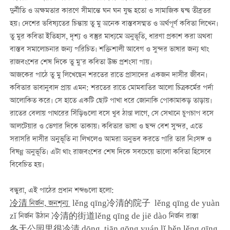
দুর্নীতি ও অক্ষমতার কারণে সীমান্তে ঘন ঘন যুদ্ধ হতো ও সামাজিক দ্বন্দ্ব তীব্রতর
হয়। দেশের ভবিষ্যতের চিন্তায় তু মু অনেক বাস্তবসম্মত ও অর্থপূর্ণ কবিতা লিখেন।
তু মুর কবিতা ইতিহাস, দৃশ্য ও বস্তুর মাধ্যমে অনুভূতি, ধারণা প্রকাশ করা অথবা
বাস্তব সমালোচনার জন্য পরিচিত। শক্তিশালী আবেগ ও সুন্দর ভাষার জন্য থাং
রাজবংশের শেষ দিকে তু মু’র কবিতা উচ্চ প্রশংসা পায়।
আজকের পাঠে তু মু লিখেছেন শরতের রাতে প্রাসাদের একজন দাসীর জীবন।
কবিতার ভাবানুবাদ প্রায় এমন: শরতের রাতে মোমবাতির আলো চিত্রকর্মের পর্দা
আলোকিত করে। সে হাতে একটি ছোট পাখা ধরে জোনাকি পোকামাকড় তাড়ায়।
রাতের বেলায় পাথরের সিঁড়িগুলো বসে খুব ঠাণ্ডা লাগে, সে সেখানে চুপচাপ বসে
আলটেয়ার ও ভেগার দিকে তাকায়। কবিতার ভাষা ও ছন্দ বেশ সুন্দর, এতে
সরাসরি দাসীর অনুভূতি না লিখলেও আমরা অনুভব করতে পারি তার নিঃসঙ্গ ও
বিষণ্ণ অনুভূতি। এটা থাং রাজবংশের শেষ দিকে সবচেয়ে ভালো কবিতা হিসেবে
বিবেচিত হয়।
বন্ধুরা, এই পাঠের প্রধান শব্দগুলো হলো
:
冷清
নির্জন, জনশূন্য
lěng qīng冷清的院子 lěng qīng de yuàn
zǐ নির্জন উঠান 冷清的街道lěng qīng de jiē dào নির্জন রাস্তা
冬天公园里很冷清 dōng tiān gōng yuán lǐ hěn lěng qīng