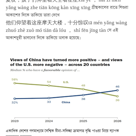
夏夜，孩子们仰望着天空看星星xià yè ， hái zǐ mén
yǎng wàng zhe tiān kōng kàn xīng xīng গ্রীষ্মকালের রাতে শিশুরা
আকাশের দিকে তাকিয়ে তারা দেখে
他们仰望着这座摩天大楼，十分惊叹tā mén yǎng wàng
zhuó zhè zuò mó tiān dà lóu ， shí fēn jīng tàn সে এই
আকাশচুম্বী ভাবনের দিকে তাকিয়ে অবাক হয়েছে।
একাধিক দেশের গণমাধ্যমে বৈশ্বিক চীনা-সদিচ্ছা ক্রমাগত বৃদ্ধি পাওয়া নিয়ে ব্যাপক