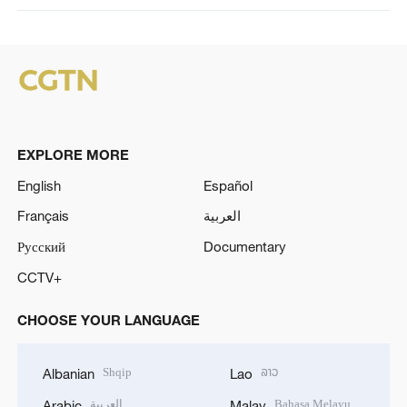
EXPLORE MORE
English
Español
Français
العربية
Русский
Documentary
CCTV+
CHOOSE YOUR LANGUAGE
Shqip
ລາວ
Albanian
Lao
العربية
Bahasa Melayu
Arabic
Malay