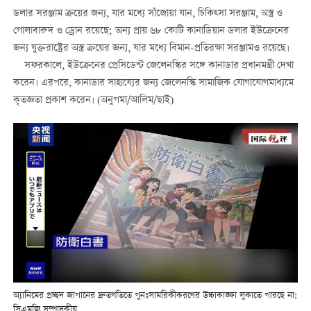
ডলার সরঞ্জাম ক্রয়ের জন্য, যার মধ্যে সাঁজোয়া যান, চিকিত্সা সরঞ্জাম, অস্ত্র ও
গোলাবারুদ ও ড্রোন রয়েছে; অন্য প্রায় ৬৮ কোটি কানাডিয়ান ডলার ইউক্রেনের
জন্য যুক্তরাষ্ট্রের অস্ত্র ক্রয়ের জন্য, যার মধ্যে বিমান-প্রতিরক্ষা সরঞ্জামও রয়েছে।
সফরকালে, ইউক্রেনের প্রেসিডেন্ট জেলেনস্কির সঙ্গে কানাডার প্রধানমন্ত্রী দেখা
করেন। এরপরে, কানাডার সাহায্যের জন্য জেলেনস্কি সামাজিক যোগাযোগমাধ্যমে
কৃতজ্ঞতা প্রকাশ করেন। (অনুপমা/আলিম/ছাই)
অ্যানিমের প্রচ্ছদ জাপানের দ্রুতগতিতে পুনঃসামরিকীকরণের উচ্চাকাঙ্ক্ষা লুকাতে পারছে না:
সিএমজি সম্পাদকীয়