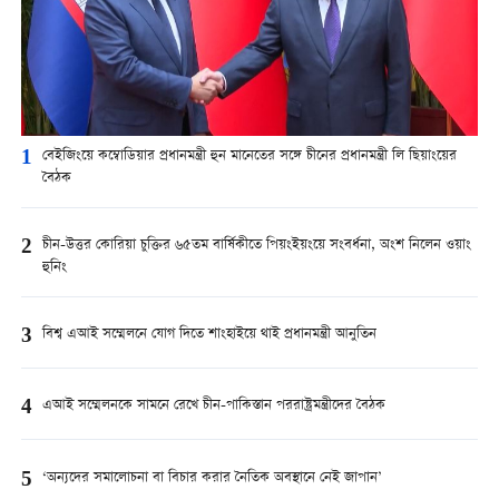
1
বেইজিংয়ে কম্বোডিয়ার প্রধানমন্ত্রী হুন মানেতের সঙ্গে চীনের প্রধানমন্ত্রী লি ছিয়াংয়ের
বৈঠক
2
চীন-উত্তর কোরিয়া চুক্তির ৬৫তম বার্ষিকীতে পিয়ংইয়ংয়ে সংবর্ধনা, অংশ নিলেন ওয়াং
হুনিং
3
বিশ্ব এআই সম্মেলনে যোগ দিতে শাংহাইয়ে থাই প্রধানমন্ত্রী আনুতিন
4
এআই সম্মেলনকে সামনে রেখে চীন-পাকিস্তান পররাষ্ট্রমন্ত্রীদের বৈঠক
5
‘অন্যদের সমালোচনা বা বিচার করার নৈতিক অবস্থানে নেই জাপান’