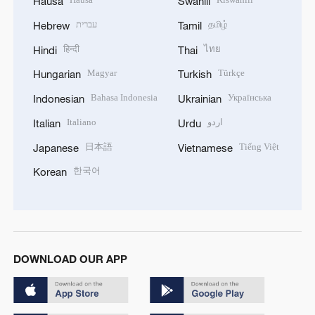
Hausa
Swahili
עברית
தமிழ்
Hebrew
Tamil
हिन्दी
ไทย
Hindi
Thai
Magyar
Türkçe
Hungarian
Turkish
Bahasa Indonesia
Українська
Indonesian
Ukrainian
Italiano
اردو
Italian
Urdu
日本語
Tiếng Việt
Japanese
Vietnamese
한국어
Korean
DOWNLOAD OUR APP