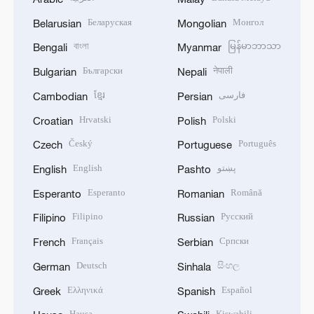
Беларуская
Монгол
Belarusian
Mongolian
বাংলা
မြန်မာဘာသာ
Bengali
Myanmar
Български
नेपाली
Bulgarian
Nepali
ខ្មែរ
فارسی
Cambodian
Persian
Hrvatski
Polski
Croatian
Polish
Český
Português
Czech
Portuguese
English
پښتو
English
Pashto
Esperanto
Română
Esperanto
Romanian
Filipino
Русский
Filipino
Russian
Français
Српски
French
Serbian
Deutsch
සිංහල
German
Sinhala
Ελληνικά
Español
Greek
Spanish
Hausa
Kiswahili