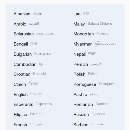
Shqip
ລາວ
Albanian
Lao
العربية
Bahasa Melayu
Arabic
Malay
Беларуская
Монгол
Belarusian
Mongolian
বাংলা
မြန်မာဘာသာ
Bengali
Myanmar
Български
नेपाली
Bulgarian
Nepali
ខ្មែរ
فارسی
Cambodian
Persian
Hrvatski
Polski
Croatian
Polish
Český
Português
Czech
Portuguese
English
پښتو
English
Pashto
Esperanto
Română
Esperanto
Romanian
Filipino
Русский
Filipino
Russian
Français
Српски
French
Serbian