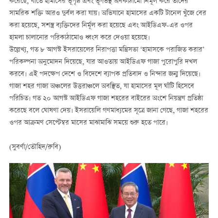
করেছে, যাতে হামাসের ভূপৃষ্ঠ এবং ভূগর্ভস্থ অবকাঠামো নির্মূল করে তাদের
সামরিক শক্তি আরও দুর্বল করা যায়। অভিযানে হামাসের একটি টানেল খুঁজে বের
করা হয়েছে, সশস্ত্র ব্যক্তিদের নির্মূল করা হয়েছে এবং আইডিএফ-এর ওপর
হামলা চালানোর পরিকাঠামোও ধ্বংস করে দেওয়া হয়েছে।
উল্লেখ্য, গত ৮ আগস্ট ইসরায়েলের নিরাপত্তা মন্ত্রিসভা ‘হামাসকে পরাজিত করার’
পরিকল্পনা অনুমোদন দিয়েছে, যার আওতায় আইডিএফ গাজা পুরোপুরি দখল
করবে। এই পদক্ষেপ দেশে ও বিদেশে ব্যাপক প্রতিবাদ ও নিন্দার জন্ম দিয়েছে।
গাজা শহর গাজা অঞ্চলের উত্তরাঞ্চলে অবস্থিত, যা হামাসের মূল ঘাঁটি হিসেবে
পরিচিত। গত ২০ আগস্ট আইডিএফ গাজা শহরের বাইরের অংশে নিয়ন্ত্রণ প্রতিষ্ঠা
করেছে বলে ঘোষণা দেয়। ইসরায়েলি গণমাধ্যমের সূত্রে জানা গেছে, গাজা শহরের
ওপর আক্রমণ সেপ্টেম্বর মাসের মাঝামাঝি সময়ে শুরু হতে পারে।
(সুবর্ণা/তৌহিদ/রুবি)