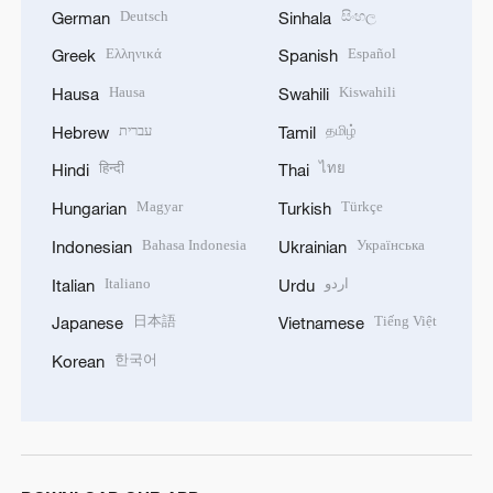
Deutsch
සිංහල
German
Sinhala
Ελληνικά
Español
Greek
Spanish
Hausa
Kiswahili
Hausa
Swahili
עברית
தமிழ்
Hebrew
Tamil
हिन्दी
ไทย
Hindi
Thai
Magyar
Türkçe
Hungarian
Turkish
Bahasa Indonesia
Українська
Indonesian
Ukrainian
Italiano
اردو
Italian
Urdu
日本語
Tiếng Việt
Japanese
Vietnamese
한국어
Korean