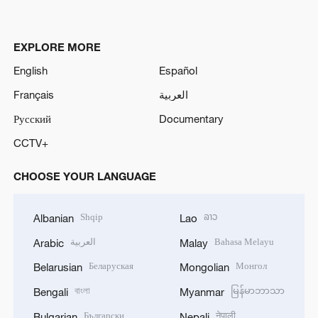
EXPLORE MORE
English
Español
Français
العربية
Русский
Documentary
CCTV+
CHOOSE YOUR LANGUAGE
Shqip
ລາວ
Albanian
Lao
العربية
Bahasa Melayu
Arabic
Malay
Беларуская
Монгол
Belarusian
Mongolian
বাংলা
မြန်မာဘာသာ
Bengali
Myanmar
Български
नेपाली
Bulgarian
Nepali