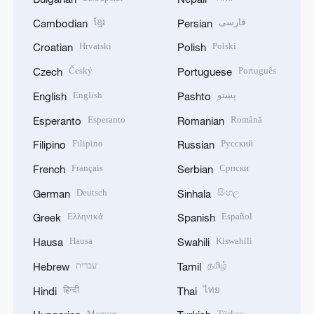
ខ្មែរ
فارسی
Cambodian
Persian
Hrvatski
Polski
Croatian
Polish
Český
Português
Czech
Portuguese
English
پښتو
English
Pashto
Esperanto
Română
Esperanto
Romanian
Filipino
Русский
Filipino
Russian
Français
Српски
French
Serbian
Deutsch
සිංහල
German
Sinhala
Ελληνικά
Español
Greek
Spanish
Hausa
Kiswahili
Hausa
Swahili
עברית
தமிழ்
Hebrew
Tamil
हिन्दी
ไทย
Hindi
Thai
Magyar
Türkçe