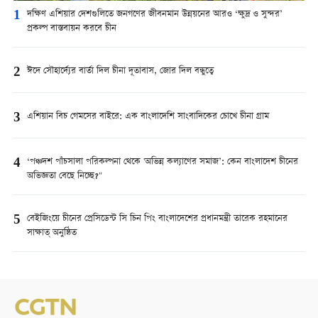
1
দক্ষিণ এশিয়ার দেশগুলিতে জনগণের জীবনমান উন্নয়নের আরও ‘ক্ষুদ্র ও সুন্দর’
প্রকল্প বাস্তবায়ন করবে চীন
2
ঈদে সৌহার্দ্যের বার্তা দিল চীনা দূতাবাস, জোর দিল বন্ধুত্বে
3
এশিয়ান বিচ গেমসের বাইরে: এক বাংলাদেশি সাংবাদিকের চোখে চীনা গ্রাম
4
‘পঞ্চদশ পাঁচসালা পরিকল্পনা থেকে 'অভিন্ন কল্যাণের সমাজ’: কেন বাংলাদেশ চীনের
অভিজ্ঞতা বেছে নিচ্ছে?"
5
বেইজিংয়ে চীনের প্রেসিডেন্ট সি চিন পিং বাংলাদেশের প্রধানমন্ত্রী তারেক রহমানের
সাক্ষাত্ অনুষ্ঠিত