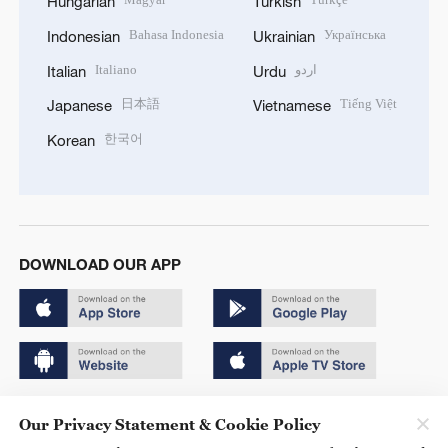
Hungarian
Turkish
Bahasa Indonesia
Українська
Indonesian
Ukrainian
Italiano
اردو
Italian
Urdu
日本語
Tiếng Việt
Japanese
Vietnamese
한국어
Korean
DOWNLOAD OUR APP
Copyright © 2024 CGTN.
Our Privacy Statement & Cookie Policy
京ICP备20000184号