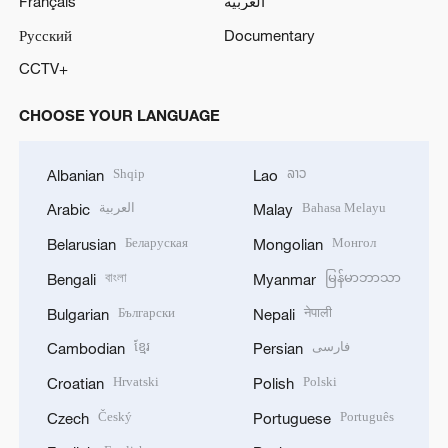
Français
العربية
Русский
Documentary
CCTV+
CHOOSE YOUR LANGUAGE
Shqip
ລາວ
Albanian
Lao
العربية
Bahasa Melayu
Arabic
Malay
Беларуская
Монгол
Belarusian
Mongolian
বাংলা
မြန်မာဘာသာ
Bengali
Myanmar
Български
नेपाली
Bulgarian
Nepali
ខ្មែរ
فارسی
Cambodian
Persian
Hrvatski
Polski
Croatian
Polish
Český
Português
Czech
Portuguese