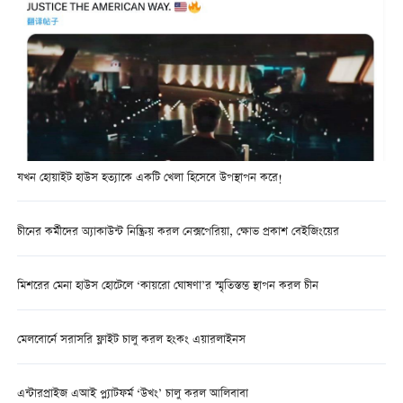
যখন হোয়াইট হাউস হত্যাকে একটি খেলা হিসেবে উপস্থাপন করে!
চীনের কর্মীদের অ্যাকাউন্ট নিষ্ক্রিয় করল নেক্সপেরিয়া, ক্ষোভ প্রকাশ বেইজিংয়ের
মিশরের মেনা হাউস হোটেলে ‘কায়রো ঘোষণা’র স্মৃতিস্তম্ভ স্থাপন করল চীন
মেলবোর্নে সরাসরি ফ্লাইট চালু করল হংকং এয়ারলাইনস
এন্টারপ্রাইজ এআই প্ল্যাটফর্ম ‘উখং’ চালু করল আলিবাবা