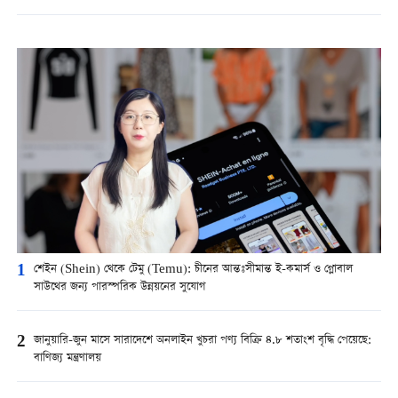
1
শেইন (Shein) থেকে টেমু (Temu): চীনের আন্তঃসীমান্ত ই-কমার্স ও গ্লোবাল
সাউথের জন্য পারস্পরিক উন্নয়নের সুযোগ
2
জানুয়ারি-জুন মাসে সারাদেশে অনলাইন খুচরা পণ্য বিক্রি ৪.৮ শতাংশ বৃদ্ধি পেয়েছে:
বাণিজ্য মন্ত্রণালয়