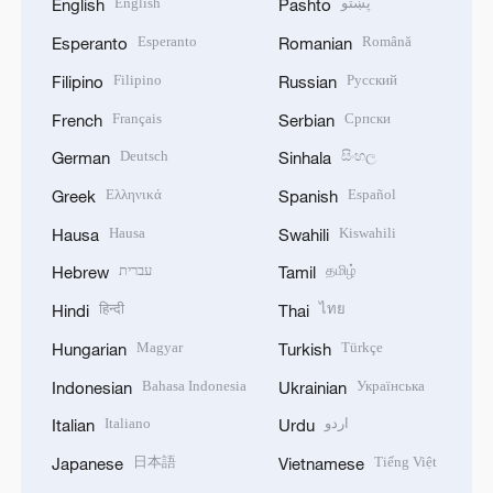
English
پښتو
English
Pashto
Esperanto
Română
Esperanto
Romanian
Filipino
Русский
Filipino
Russian
Français
Српски
French
Serbian
Deutsch
සිංහල
German
Sinhala
Ελληνικά
Español
Greek
Spanish
Hausa
Kiswahili
Hausa
Swahili
עברית
தமிழ்
Hebrew
Tamil
हिन्दी
ไทย
Hindi
Thai
Magyar
Türkçe
Hungarian
Turkish
Bahasa Indonesia
Українська
Indonesian
Ukrainian
Italiano
اردو
Italian
Urdu
日本語
Tiếng Việt
Japanese
Vietnamese