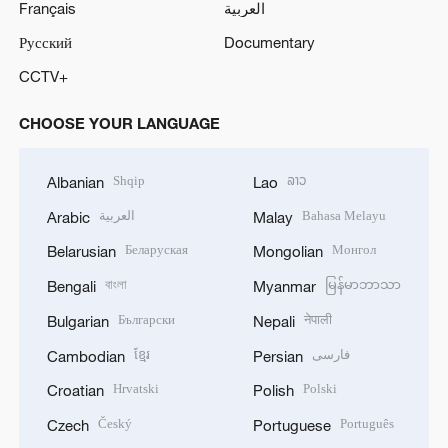
Français
العربية
Русский
Documentary
CCTV+
CHOOSE YOUR LANGUAGE
Shqip
ລາວ
Albanian
Lao
العربية
Bahasa Melayu
Arabic
Malay
Беларуская
Монгол
Belarusian
Mongolian
বাংলা
မြန်မာဘာသာ
Bengali
Myanmar
Български
नेपाली
Bulgarian
Nepali
ខ្មែរ
فارسی
Cambodian
Persian
Hrvatski
Polski
Croatian
Polish
Český
Português
Czech
Portuguese