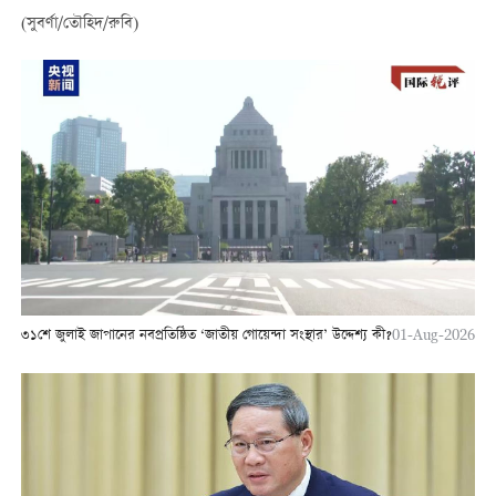
(সুবর্ণা/তৌহিদ/রুবি)
৩১শে জুলাই জাপানের নবপ্রতিষ্ঠিত ‘জাতীয় গোয়েন্দা সংস্থার’ উদ্দেশ্য কী?
01-Aug-2026