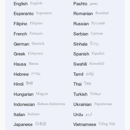
English
پښتو
English
Pashto
Esperanto
Română
Esperanto
Romanian
Filipino
Русский
Filipino
Russian
Français
Српски
French
Serbian
Deutsch
සිංහල
German
Sinhala
Ελληνικά
Español
Greek
Spanish
Hausa
Kiswahili
Hausa
Swahili
עברית
தமிழ்
Hebrew
Tamil
हिन्दी
ไทย
Hindi
Thai
Magyar
Türkçe
Hungarian
Turkish
Bahasa Indonesia
Українська
Indonesian
Ukrainian
Italiano
اردو
Italian
Urdu
日本語
Tiếng Việt
Japanese
Vietnamese