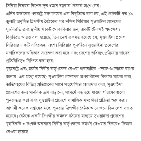
সিরিয়া বিষয়ক বিশেষ দূত থমাস ব্যারাক বৈঠকে অংশ নেন।
এদিন জর্ডানের পররাষ্ট্র মন্ত্রণালয়ের এক বিবৃতিতে বলা হয়, এই বৈঠকটি গত ১৯
জুলাই অনুষ্ঠিত ত্রিপক্ষীয় বৈঠকের পর দক্ষিণ সিরিয়ার সুওয়াইদা প্রদেশের
যুদ্ধবিরতি এবং স্থানীয় সংকট মোকাবিলার জন্য একটি টেকসই পদক্ষেপ।
বিবৃতিতে আরও বলা হয়েছে, তিন দেশ একমত হয়েছে যে, সুওয়াইদা প্রদেশ
সিরিয়ার একটি অবিচ্ছেদ্য অংশ। সিরিয়ার পুনর্গঠনে সুওয়াইদা প্রদেশের
নাগরিকদের অধিকার সংরক্ষণ করা হবে এবং দেশের ভবিষ্যৎ প্রক্রিয়ায় তাদের
প্রতিনিধিত্বও নিশ্চিত করা হবে।
যুক্তরাষ্ট্র এবং জর্ডান সিরীয় কর্তৃপক্ষের নেওয়া ধারাবাহিক পদক্ষেপগুলোকে স্বাগত
জানায়। এর মধ্যে রয়েছে: সুওয়াইদা প্রদেশের অপরাধীদের বিরুদ্ধে মামলা করা,
জাতিসংঘের বিভিন্ন প্রতিষ্ঠানের সাথে সহযোগিতা জোরদার করা, সুওয়াইদা
প্রদেশের জন্য মানবিক ত্রাণ বাড়ানো, সংঘর্ষে বন্ধ হয়ে যাওয়া পরিষেবাগুলো
পুনরুদ্ধার করা এবং সুওয়াইদা প্রদেশে সামাজিক সমঝোতা প্রক্রিয়া শুরু করা।
আগামী কয়েক সপ্তাহের মধ্যে পুনরায় ত্রিপক্ষীয় বৈঠক আয়োজনে তিন দেশ সম্মত
হয়েছে। বৈঠকে একটি ত্রিপক্ষীয় কর্মদল গঠনের মাধ্যমে সুওয়াইদা প্রদেশের
যুদ্ধবিরতি ও সংকট অবসানে সিরীয় কর্তৃপক্ষকে সমর্থন দেওয়ার বিষয়েও সিদ্ধান্ত
নেওয়া হয়েছে।