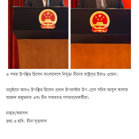
এ সময় উপস্থিত ছিলেন বাংলাদেশে নিযুক্ত চীনের রাষ্ট্রদূত ইয়াও ওয়েন।
অনুষ্ঠানে আরও উপস্থিত ছিলেন প্রধান উপদেষ্টার উপ-প্রেস সচিব আবুল কালাম
আজাদ মজুমদার এবং চীন সফররত গণমাধ্যমকর্মীরা।
নাহার/ফয়সল
তথ্য ও ছবি- চীনা দূতাবাস