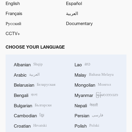
English
Español
Français
العربية
Русский
Documentary
CCTV+
CHOOSE YOUR LANGUAGE
Shqip
ລາວ
Albanian
Lao
العربية
Bahasa Melayu
Arabic
Malay
Беларуская
Монгол
Belarusian
Mongolian
বাংলা
မြန်မာဘာသာ
Bengali
Myanmar
Български
नेपाली
Bulgarian
Nepali
ខ្មែរ
فارسی
Cambodian
Persian
Hrvatski
Polski
Croatian
Polish