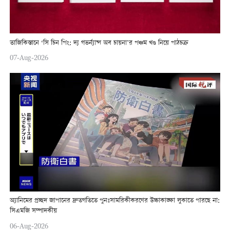
তাজিকিস্তানে ‘সি চিন পিং: দ্য গভর্ন্যান্স অব চায়না’র পঞ্চম খণ্ড নিয়ে পাঠচক্র
07-Aug-2026
অ্যানিমের প্রচ্ছদ জাপানের দ্রুতগতিতে পুনঃসামরিকীকরণের উচ্চাকাঙ্ক্ষা লুকাতে পারছে না:
সিএমজি সম্পাদকীয়
06-Aug-2026