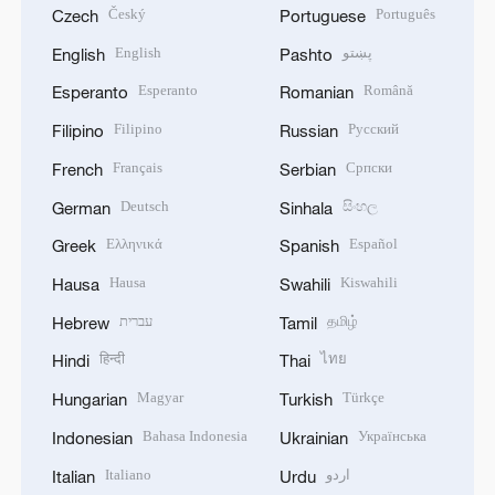
Český
Português
Czech
Portuguese
English
پښتو
English
Pashto
Esperanto
Română
Esperanto
Romanian
Filipino
Русский
Filipino
Russian
Français
Српски
French
Serbian
Deutsch
සිංහල
German
Sinhala
Ελληνικά
Español
Greek
Spanish
Hausa
Kiswahili
Hausa
Swahili
עברית
தமிழ்
Hebrew
Tamil
हिन्दी
ไทย
Hindi
Thai
Magyar
Türkçe
Hungarian
Turkish
Bahasa Indonesia
Українська
Indonesian
Ukrainian
Italiano
اردو
Italian
Urdu