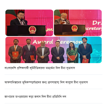
বাংলাদেশি প্রশিক্ষণার্থী কূটনীতিকদের অভ্যর্থনা দিল চীনা দূতাবাস
আফগানিস্তানের ভূমিকম্পদুর্গতদের জন্য ত্রাণসাহায্য দিল কাবুলে চীনা দূতাবাস
জাপানের অপপ্রচারের কড়া জবাব দিল চীনা প্রতিনিধি দল