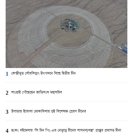
1
কেন্দ্রীভূত সৌরবিদ্যুৎ উৎপাদনে বিশ্বে দ্বিতীয় চীন
2
শাংহাই পৌঁছেছেন জাতিসংঘ মহাসচিব
3
উগান্ডায় ইবোলা মোকাবিলায় দুই বিশেষজ্ঞ প্রেরণ চীনের
4
হংকং বইমেলায় ‘সি চিন পিং-এর নেতৃত্বে চীনের শাসনব্যবস্থা’ গ্রন্থের প্রথাগত চীনা