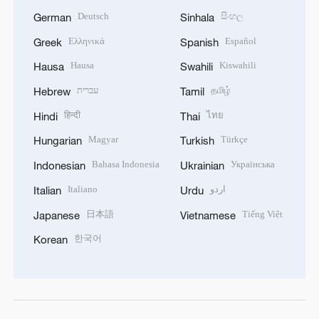
Deutsch
සිංහල
German
Sinhala
Ελληνικά
Español
Greek
Spanish
Hausa
Kiswahili
Hausa
Swahili
עברית
தமிழ்
Hebrew
Tamil
हिन्दी
ไทย
Hindi
Thai
Magyar
Türkçe
Hungarian
Turkish
Bahasa Indonesia
Українська
Indonesian
Ukrainian
Italiano
اردو
Italian
Urdu
日本語
Tiếng Việt
Japanese
Vietnamese
한국어
Korean