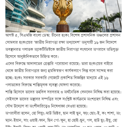
আগস্ট ৫, সিএমজি বাংলা ডেস্ক: চীনের হংকং বিশেষ প্রশাসনিক অঞ্চলের প্রশাসন
সোমবার হংকংয়ের ‘জাতীয় নিরাপত্তা রক্ষা অধ্যাদেশ’ অনুযায়ী ১৬ জন বিদেশে
অবস্থানরত পলাতক অ্যাকটিভিস্টকে জাতীয় নিরাপত্তা লংঘনের অপরাধে অভিযুক্ত
হিসেবে আনুষ্ঠানিকভাবে চিহ্নিত করে।
এদের বিরুদ্ধে আদালতের গ্রেপ্তারি পরোয়ানা রয়েছে। তারা হংকংয়ের বাইরে
থেকে জাতীয় নিরাপত্তার জন্য হুমকিস্বরূপ কার্যকলাপে লিপ্ত বলে সন্দেহ করা
হচ্ছে। হংকং সরকার সরকারি গেজেটে প্রকাশিত বিজ্ঞপ্তির মাধ্যমে এই ১৬
পলাতকের বিরুদ্ধে শাস্তিমূলক ব্যবস্থা ঘোষণা করেছে।
শাস্তি হিসেবে তাদের তহবিল সরবরাহ ও অর্থনৈতিক লেনদেন নিষিদ্ধ করা হয়েছে।
সেইসঙ্গে তাদের অস্থাবর সম্পত্তির সঙ্গে সংশ্লিষ্ট কার্যক্রমে অংশগ্রহণ নিষিদ্ধ এবং
যৌথ উদ্যোগ বা অংশীদারিত্বেও নিষেধাজ্ঞা দেওয়া হয়েছে।
অপরাধীরা হলেন, হো লিয়ুং-মাউ ভিক্টর, ছান লাই ছুন, ফ্যং ছোং-ই, কং শাশা, অং
ম্যান-ইয়ান, সাং ওয়াই-ফান, ছিন পো-ফুন, হা হোই-ছুন, পল, হাউ ছুং-ইয়ু, হো