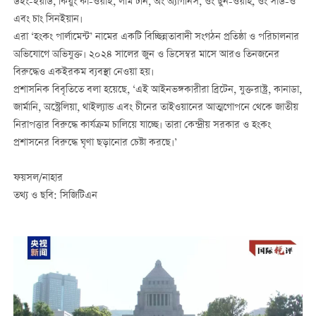
উইং-ইয়াউ, কিয়ুং কা-ওয়াই, লাম টনি, অং অ্যাগনিস, ওং ছুন-ওয়াহ, ওং সাউ-ও
এবং চাং সিনইয়ান।
এরা ‘হংকং পার্লামেন্ট’ নামের একটি বিচ্ছিন্নতাবাদী সংগঠন প্রতিষ্ঠা ও পরিচালনার
অভিযোগে অভিযুক্ত। ২০২৪ সালের জুন ও ডিসেম্বর মাসে আরও তিনজনের
বিরুদ্ধেও একইরকম ব্যবস্থা নেওয়া হয়।
প্রশাসনিক বিবৃতিতে বলা হয়েছে, ‘এই আইনভঙ্গকারীরা ব্রিটেন, যুক্তরাষ্ট্র, কানাডা,
জার্মানি, অস্ট্রেলিয়া, থাইল্যান্ড এবং চীনের তাইওয়ানের আত্মগোপনে থেকে জাতীয়
নিরাপত্তার বিরুদ্ধে কার্যক্রম চালিয়ে যাচ্ছে। তারা কেন্দ্রীয় সরকার ও হংকং
প্রশাসনের বিরুদ্ধে ঘৃণা ছড়ানোর চেষ্টা করছে।’
ফয়সল/নাহার
তথ্য ও ছবি: সিজিটিএন