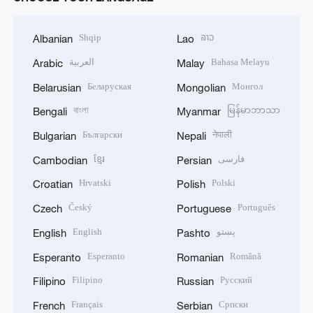
Shqip
ລາວ
Albanian
Lao
العربية
Bahasa Melayu
Arabic
Malay
Беларуская
Монгол
Belarusian
Mongolian
বাংলা
မြန်မာဘာသာ
Bengali
Myanmar
Български
नेपाली
Bulgarian
Nepali
ខ្មែរ
فارسی
Cambodian
Persian
Hrvatski
Polski
Croatian
Polish
Český
Português
Czech
Portuguese
English
پښتو
English
Pashto
Esperanto
Română
Esperanto
Romanian
Filipino
Русский
Filipino
Russian
Français
Српски
French
Serbian