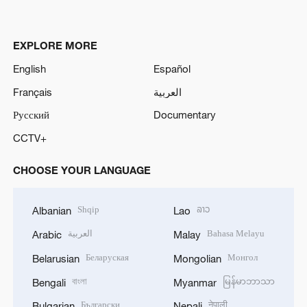
EXPLORE MORE
English
Español
Français
العربية
Русский
Documentary
CCTV+
CHOOSE YOUR LANGUAGE
Shqip
ລາວ
Albanian
Lao
العربية
Bahasa Melayu
Arabic
Malay
Беларуская
Монгол
Belarusian
Mongolian
বাংলা
မြန်မာဘာသာ
Bengali
Myanmar
Български
नेपाली
Bulgarian
Nepali