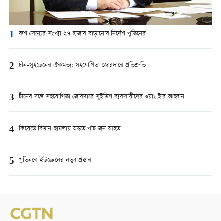
1
রুশ সৈন্যের সংখ্যা ২৭ হাজার বাড়ানোর নির্দেশ পুতিনের
2
চীন-সুইডেনের ঐকমত্য: সহযোগিতা জোরদারে প্রতিশ্রুতি
3
চীনের সঙ্গে সহযোগিতা জোরদারে সুইডিশ ব্যবসায়ীদের ওয়াং ই'র আহ্বান
4
কিয়েভে বিমান-হামলায় অন্তত পাঁচ জন আহত
5
পুতিনকে ইউক্রেনের নতুন প্রস্তাব