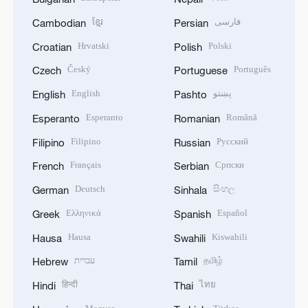
ខ្មែរ
فارسی
Cambodian
Persian
Hrvatski
Polski
Croatian
Polish
Český
Português
Czech
Portuguese
English
پښتو
English
Pashto
Esperanto
Română
Esperanto
Romanian
Filipino
Русский
Filipino
Russian
Français
Српски
French
Serbian
Deutsch
සිංහල
German
Sinhala
Ελληνικά
Español
Greek
Spanish
Hausa
Kiswahili
Hausa
Swahili
עברית
தமிழ்
Hebrew
Tamil
हिन्दी
ไทย
Hindi
Thai