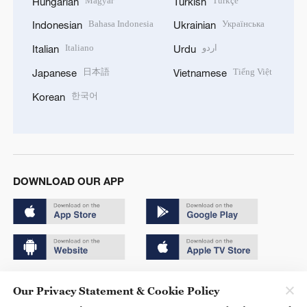
Magyar
Türkçe
Hungarian
Turkish
Bahasa Indonesia
Українська
Indonesian
Ukrainian
Italiano
اردو
Italian
Urdu
日本語
Tiếng Việt
Japanese
Vietnamese
한국어
Korean
DOWNLOAD OUR APP
Copyright © 2024 CGTN.
Our Privacy Statement & Cookie Policy
京ICP备20000184号