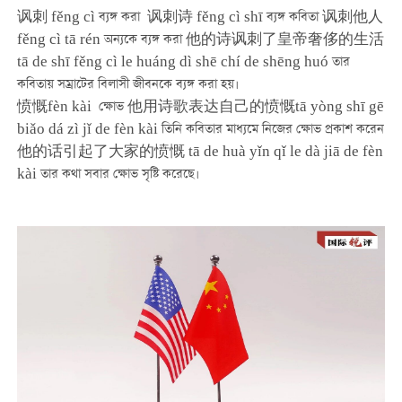
讽刺 fěng cì ব্যঙ্গ করা 讽刺诗 fěng cì shī ব্যঙ্গ কবিতা 讽刺他人
fěng cì tā rén অন্যকে ব্যঙ্গ করা 他的诗讽刺了皇帝奢侈的生活
tā de shī fěng cì le huáng dì shē chí de shēng huó তার
কবিতায় সম্রাটের বিলাসী জীবনকে ব্যঙ্গ করা হয়।
愤慨fèn kài ক্ষোভ 他用诗歌表达自己的愤慨tā yòng shī gē
biǎo dá zì jǐ de fèn kài তিনি কবিতার মাধ্যমে নিজের ক্ষোভ প্রকাশ করেন
他的话引起了大家的愤慨 tā de huà yǐn qǐ le dà jiā de fèn
kài তার কথা সবার ক্ষোভ সৃষ্টি করেছে।