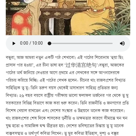
বন্ধুরা, আজ আমরা নতুন একটি পাঠ শেখাবো। এই পাঠের শিরোনাম ‘হুয়া ছিং
প্রাসাদ পার হওয়া’, এর চীনা ভাষা হল ‘过华清宫绝句’।বন্ধুরা, আজকের
পাঠের অর্থ জানিয়ে দেওয়ার আগে প্রথমে এর লেখকের সঙ্গে আপনাদেরকে
পরিচয় করিয়ে দিচ্ছি। এই পাঠের লেখক হলেন- চীনের থাং রাজবংশের বিখ্যাত
সাহিত্যিক তু মু। তিনি তরুণ বয়স থেকেই অসাধারণ সাহিত্য প্রতিভার জন্য
বিখ্যাত। ২৬ বছর বয়সে রাষ্ট্রীয় পরীক্ষায় ভালো ফলাফল অর্জনের পর থেকে তু মু
সরকারের বিভিন্ন বিভাগে কাজ করা শুরু করেন। তিনি রাজনীতি ও জনগণের প্রতি
বিশেষ খেয়াল রাখতেন এবং দেশের সংস্কার ও উন্নয়নে অনেক কাজ করেছেন।
থাং রাজবংশের শেষ দিকে শাসকের দুর্নীতি ও অক্ষমতার কারণে সীমান্তে ঘন ঘন
যুদ্ধ হতো ও সামাজিক দ্বন্দ্ব তীব্রতর হয়। দেশের ভবিষ্যতের চিন্তায় তু মু অনেক
বাস্তবসম্মত ও অর্থপূর্ণ কবিতা লিখেন। তু মুর কবিতা ইতিহাস, দৃশ্য ও বস্তুর