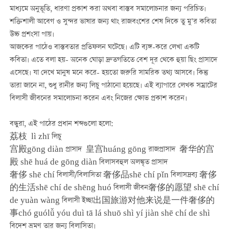
মাধ্যমে অনুভূতি, ধারণা প্রকাশ করা অথবা বাস্তব সমালোচনার জন্য পরিচিত।
শক্তিশালী আবেগ ও সুন্দর ভাষার জন্য থাং রাজবংশের শেষ দিকে তু মু’র কবিতা
উচ্চ প্রশংসা পায়।
আজকের পাঠেও বাস্তবতার প্রতিফলন ঘটেছে। এটি ব্যঙ্গ-করে লেখা একটি
কবিতা। এতে বলা হয়- অনেক ঘোড়া দ্রুতগতিতে বেশ দূর থেকে হুয়া ছিং প্রাসাদে
এসেছে। যা দেখে মানুষ মনে করে- হয়তো জরুরি সামরিক তথ্য আসবে। কিন্তু
তারা জানে না, শুধু রানীর জন্য লিচু পাঠানো হয়েছে। এই ব্যাপারে লেখক সম্রাটের
বিলাসী জীবনের সমালোচনা করেন এবং নিজের ক্ষোভ প্রকাশ করেন।
বন্ধুরা, এই পাঠের প্রধান শব্দগুলো হলো
:
荔枝 lì zhī লিচু
宫殿gōng diàn প্রাসাদ 皇宫huáng gōng রাজপ্রাসাদ 奢华的宫
殿 shē huá de gōng diàn বিলাসবহুল অলঙ্কৃত প্রাসাদ
奢侈 shē chí বিলাসী/বিলাসিতা 奢侈品shē chí pǐn বিলাসদ্রব্য 奢侈
的生活shē chí de shēng huó বিলাসী জীবন奢侈的愿望 shē chí
de yuàn wàng বিলাসী ইচ্ছা出国旅游对他来说是一件奢侈的
事chó guólǚ yóu duì tā lá shuō shì yí jiàn shē chí de shì
বিদেশ ভ্রমণ তার জন্য বিলাসিতা।