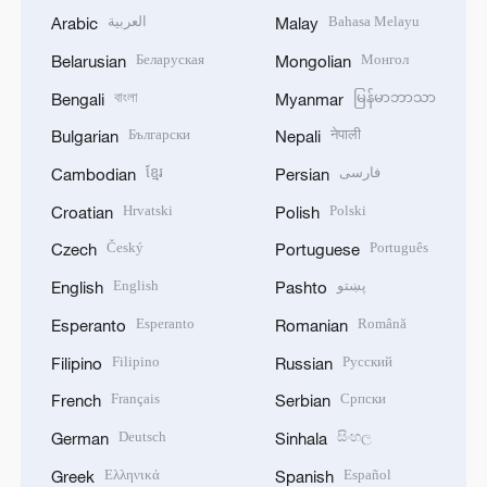
العربية
Bahasa Melayu
Arabic
Malay
Беларуская
Монгол
Belarusian
Mongolian
বাংলা
မြန်မာဘာသာ
Bengali
Myanmar
Български
नेपाली
Bulgarian
Nepali
ខ្មែរ
فارسی
Cambodian
Persian
Hrvatski
Polski
Croatian
Polish
Český
Português
Czech
Portuguese
English
پښتو
English
Pashto
Esperanto
Română
Esperanto
Romanian
Filipino
Русский
Filipino
Russian
Français
Српски
French
Serbian
Deutsch
සිංහල
German
Sinhala
Ελληνικά
Español
Greek
Spanish