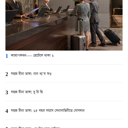
1
কথোপকথন---- হোটেলে থাকা ২
2
সহজ চীনা ভাষা: নান খ্য’র স্বপ্ন
3
সহজ চীনা ভাষা: চু চি ছি
4
সহজ চীনা ভাষা: ১৫ বছর বয়সে সেনাবাহিনীতে যোগদান