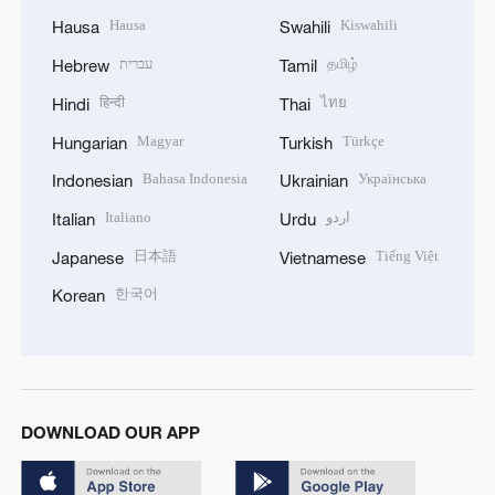
Hausa
Kiswahili
Hausa
Swahili
עברית
தமிழ்
Hebrew
Tamil
हिन्दी
ไทย
Hindi
Thai
Magyar
Türkçe
Hungarian
Turkish
Bahasa Indonesia
Українська
Indonesian
Ukrainian
Italiano
اردو
Italian
Urdu
日本語
Tiếng Việt
Japanese
Vietnamese
한국어
Korean
DOWNLOAD OUR APP