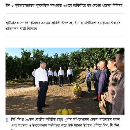
চীন ও সুইজারল্যান্ডের কূটনৈতিক সম্পর্কের ৭৫তম বার্ষিকীতে দুই দেশের শুভেচ্ছা বিনিময়
কূটনৈতিক সম্পর্ক প্রতিষ্ঠার ২০তম বার্ষিকী উপলক্ষ্যে চীন ও মন্টিনিগ্রোর প্রেসিডেন্টদ্বয়ের
অভিনন্দন বার্তা বিনিময়
1
সিপিসি’র ২০তম কেন্দ্রীয় কমিটির চতুর্থ পূর্ণাঙ্গ অধিবেশনের চেতনা বাস্তবায়ন করুন
এবং সংস্কার ও উন্মুক্তকরণ গভীরতর করে উচ্চ মানের উন্নয়ন এগিয়ে নিন: সি চিন