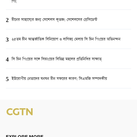
পিং
2
চীনের সাহায্যের জন্য সেশেলস কৃতজ্ঞ: সেশেলসের প্রেসিডেন্ট
3
২৫তম চীন আন্তর্জাতিক বিনিয়োগ ও বাণিজ্য মেলায় সি চিন পিংয়ের অভিনন্দন
4
সি চিন পিংয়ের সঙ্গে সিচাংয়ের বিভিন্ন মহলের প্রতিনিধির সাক্ষাত্
5
ইউরোপীয় নেতাদের ঘনঘন চীন সফরের কারণ: সিএমজি সম্পাদকীয়
EXPLORE MORE