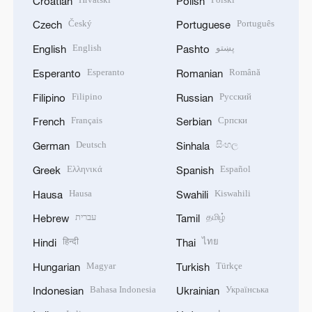
Croatian
Polish
Český
Português
Czech
Portuguese
English
پښتو
English
Pashto
Esperanto
Română
Esperanto
Romanian
Filipino
Русский
Filipino
Russian
Français
Српски
French
Serbian
Deutsch
සිංහල
German
Sinhala
Ελληνικά
Español
Greek
Spanish
Hausa
Kiswahili
Hausa
Swahili
עברית
தமிழ்
Hebrew
Tamil
हिन्दी
ไทย
Hindi
Thai
Magyar
Türkçe
Hungarian
Turkish
Bahasa Indonesia
Українська
Indonesian
Ukrainian