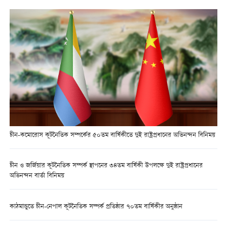
চীন-কমোরোস কূটনৈতিক সম্পর্কের ৫০তম বার্ষিকীতে দুই রাষ্ট্রপ্রধানের অভিনন্দন বিনিময়
চীন ও জর্জিয়ার কূটনৈতিক সম্পর্ক স্থাপনের ৩৪তম বার্ষিকী উপলক্ষে দুই রাষ্ট্রপ্রধানের
অভিনন্দন বার্তা বিনিময়
কাঠমান্ডুতে চীন-নেপাল কূটনৈতিক সম্পর্ক প্রতিষ্ঠার ৭০তম বার্ষিকীর অনুষ্ঠান