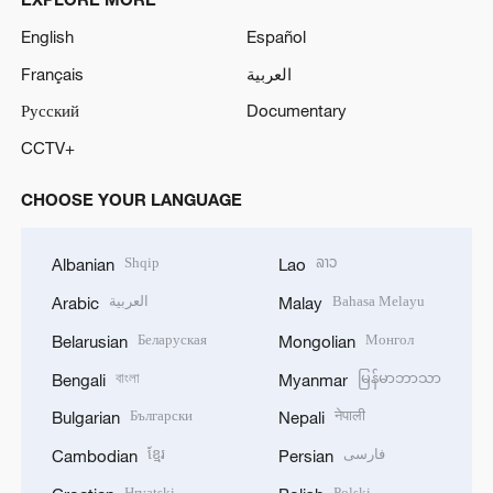
English
Español
Français
العربية
Русский
Documentary
CCTV+
CHOOSE YOUR LANGUAGE
Shqip
ລາວ
Albanian
Lao
العربية
Bahasa Melayu
Arabic
Malay
Беларуская
Монгол
Belarusian
Mongolian
বাংলা
မြန်မာဘာသာ
Bengali
Myanmar
Български
नेपाली
Bulgarian
Nepali
ខ្មែរ
فارسی
Cambodian
Persian
Hrvatski
Polski