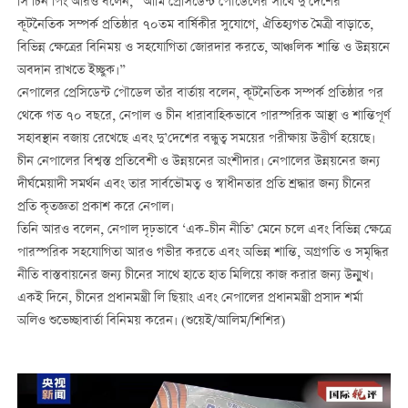
সি চিন পিং আরও বলেন, “আমি প্রেসিডেন্ট পৌডেলের সাথে দু’দেশের
কূটনৈতিক সম্পর্ক প্রতিষ্ঠার ৭০তম বার্ষিকীর সুযোগে, ঐতিহ্যগত মৈত্রী বাড়াতে,
বিভিন্ন ক্ষেত্রের বিনিময় ও সহযোগিতা জোরদার করতে, আঞ্চলিক শান্তি ও উন্নয়নে
অবদান রাখতে ইচ্ছুক।”
নেপালের প্রেসিডেন্ট পৌডেল তাঁর বার্তায় বলেন, কূটনৈতিক সম্পর্ক প্রতিষ্ঠার পর
থেকে গত ৭০ বছরে, নেপাল ও চীন ধারাবাহিকভাবে পারস্পরিক আস্থা ও শান্তিপূর্ণ
সহাবস্থান বজায় রেখেছে এবং দু’দেশের বন্ধুত্ব সময়ের পরীক্ষায় উত্তীর্ণ হয়েছে।
চীন নেপালের বিশ্বস্ত প্রতিবেশী ও উন্নয়নের অংশীদার। নেপালের উন্নয়নের জন্য
দীর্ঘমেয়াদী সমর্থন এবং তার সার্বভৌমত্ব ও স্বাধীনতার প্রতি শ্রদ্ধার জন্য চীনের
প্রতি কৃতজ্ঞতা প্রকাশ করে নেপাল।
তিনি আরও বলেন, নেপাল দৃঢ়ভাবে ‘এক-চীন নীতি’ মেনে চলে এবং বিভিন্ন ক্ষেত্রে
পারস্পরিক সহযোগিতা আরও গভীর করতে এবং অভিন্ন শান্তি, অগ্রগতি ও সমৃদ্ধির
নীতি বাস্তবায়নের জন্য চীনের সাথে হাতে হাত মিলিয়ে কাজ করার জন্য উন্মুখ।
একই দিনে, চীনের প্রধানমন্ত্রী লি ছিয়াং এবং নেপালের প্রধানমন্ত্রী প্রসাদ শর্মা
অলিও শুভেচ্ছাবার্তা বিনিময় করেন। (শুয়েই/আলিম/শিশির)