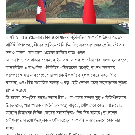
আগস্ট ১: আজ (শুক্রবার) চীন ও নেপালের কূটনৈতিক সম্পর্ক প্রতিষ্ঠার ৭০তম
বার্ষিকী উপলক্ষ্যে, চীনের প্রেসিডেন্ট সি চিন পিং এবং নেপালের প্রেসিডেন্ট রাম
চন্দ্র পৌডেল পরস্পরকে শুভেচ্ছা জানিয়ে বার্তা পাঠান।
সি চিন পিং তাঁর বার্তায় বলেন, কূটনৈতিক সম্পর্ক প্রতিষ্ঠার পর বিগত ৭০ বছরে,
আন্তর্জাতিক ও আঞ্চলিক পরিস্থিতির পরিবর্তনের মধ্যেই, দু’দেশ সবসময়
পরস্পরকে সম্মান করেছে, পারস্পরিক উপকারিতামূলক ক্ষেত্রে সহযোগিতা
করেছে, এবং ভিন্ন সামাজিক ব্যবস্থা ও বড়-ছোট দেশের মধ্যে সহাবস্থানের দৃষ্টান্ত
স্থাপন করেছে।
সি বলেন, সাম্প্রতিক বছরগুলোতে চীন ও নেপালের সম্পর্ক সুষ্ঠু ও স্থিতিশীলভাবে
উন্নত হচ্ছে, পারস্পরিক রাজনৈতিক আস্থা বাড়ছে, যৌথভাবে বেল্ড অ্যান্ড রোড
উদ্যোগ নির্মাণসহ বিভিন্ন ক্ষেত্রের সহযোগিতাও দিন দিন বাড়ছে। দু’দেশের
কৌশলগত সহযোগিতামূলক অংশীদারিত্বের সম্পর্কও অব্যাহতভাবে জোরদার
হচ্ছে।