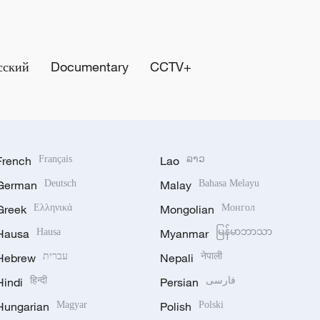
сский
Documentary
CCTV+
French
Français
Lao
ລາວ
German
Deutsch
Malay
Bahasa Melayu
Greek
Ελληνικά
Mongolian
Монгол
Hausa
Hausa
Myanmar
မြန်မာဘာသာ
Hebrew
עברית
Nepali
नेपाली
Hindi
हिन्दी
Persian
فارسی
Hungarian
Magyar
Polish
Polski