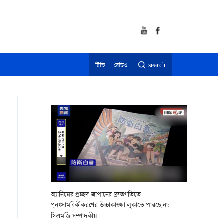
টিভি
রেডিও
search
অ্যানিমের প্রচ্ছদ জাপানের দ্রুতগতিতে
পুনঃসামরিকীকরণের উচ্চাকাঙ্ক্ষা লুকাতে পারছে না:
সিএমজি সম্পাদকীয়