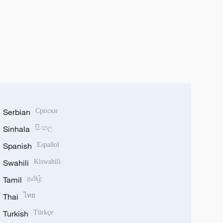
Serbian
Српски
Sinhala
සිංහල
Spanish
Español
Swahili
Kiswahili
Tamil
தமிழ்
Thai
ไทย
Turkish
Türkçe