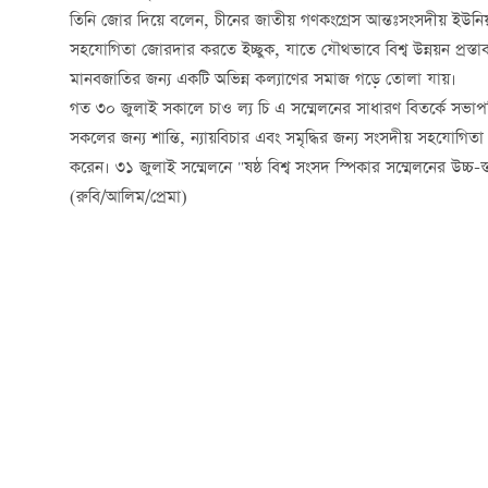
তিনি জোর দিয়ে বলেন, চীনের জাতীয় গণকংগ্রেস আন্তঃসংসদীয় ইউনিয়
সহযোগিতা জোরদার করতে ইচ্ছুক, যাতে যৌথভাবে বিশ্ব উন্নয়ন প্রস্তাব, বি
মানবজাতির জন্য একটি অভিন্ন কল্যাণের সমাজ গড়ে তোলা যায়।
গত ৩০ জুলাই সকালে চাও ল্য চি এ সম্মেলনের সাধারণ বিতর্কে সভাপতিত
সকলের জন্য শান্তি, ন্যায়বিচার এবং সমৃদ্ধির জন্য সংসদীয় সহযোগিত
করেন। ৩১ জুলাই সম্মেলনে "ষষ্ঠ বিশ্ব সংসদ স্পিকার সম্মেলনের উচ্চ-
(রুবি/আলিম/প্রেমা)