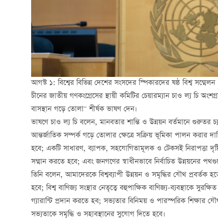
আগস্ট ১: বিশ্বের বিভিন্ন দেশের সংসদের স্পিকারদের ষষ্ঠ বিশ্ব সম্
চীনের জাতীয় গণকংগ্রেসের স্থায়ী কমিটির চেয়ারম্যান চাও ল্য চি অং
বাসস্থান গড়ে তোলা" শীর্ষক ভাষণ দেন।
ভাষণে চাও ল্য চি বলেন, মানবতার শান্তি ও উন্নয়ন বর্তমানে গুরুতর চ
আন্তর্জাতিক সম্পর্ক গড়ে তোলার ক্ষেত্রে সক্রিয় ভূমিকা পালন করার দা
হবে; একটি সাধারণ, ব্যাপক, সহযোগিতামূলক ও টেকসই নিরাপত্তা দৃষ্
সম্মান করতে হবে; এবং জনগণের স্বাধীনভাবে নির্বাচিত উন্নয়নের পথ
তিনি বলেন, আমাদেরকে বিশ্বব্যাপী উন্নয়ন ও সমৃদ্ধির যৌথ প্রবর্
হবে; বিশ্ব বাণিজ্য সংস্থার নেতৃত্বে বহুপাক্ষিক বাণিজ্য-ব্যবস্থাকে স
গ্যারান্টি প্রদান করতে হব; সভ্যতার বিনিময় ও পারস্পরিক শিক্ষার যৌথ প
সভ্যতাকে সমৃদ্ধি ও সহাবস্থানের সুযোগ দিতে হবে।