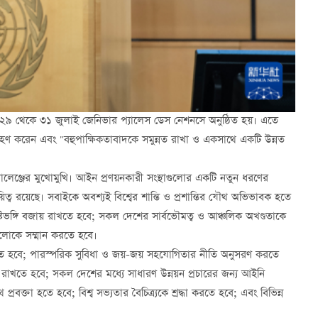
মেলন ২৯ থেকে ৩১ জুলাই জেনিভার প্যালেস ডেস নেশনসে অনুষ্ঠিত হয়। এতে
শগ্রহণ করেন এবং "বহুপাক্ষিকতাবাদকে সমুন্নত রাখা ও একসাথে একটি উন্নত
্যালেঞ্জের মুখোমুখি। আইন প্রণয়নকারী সংস্থাগুলোর একটি নতুন ধরণের
য়িত্ব রয়েছে। সবাইকে অবশ্যই বিশ্বের শান্তি ও প্রশান্তির যৌথ অভিভাবক হতে
টিভঙ্গি বজায় রাখতে হবে; সকল দেশের সার্বভৌমত্ব ও আঞ্চলিক অখণ্ডতাকে
গুলোকে সম্মান করতে হবে।
তক হতে হবে; পারস্পরিক সুবিধা ও জয়-জয় সহযোগিতার নীতি অনুসরণ করতে
ুরক্ষিত রাখতে হবে; সকল দেশের মধ্যে সাধারণ উন্নয়ন প্রচারের জন্য আইনি
্রবক্তা হতে হবে; বিশ্ব সভ্যতার বৈচিত্র্যকে শ্রদ্ধা করতে হবে; এবং বিভিন্ন