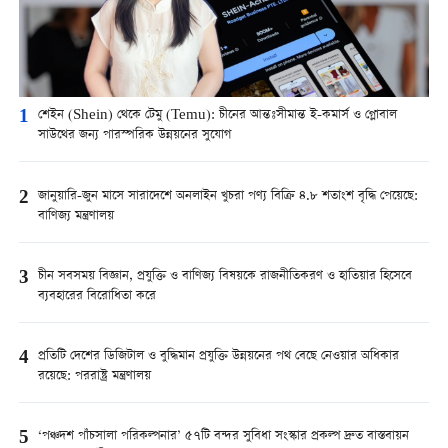
1
শেইন (Shein) থেকে টেমু (Temu): চীনের আন্তঃসীমান্ত ই-কমার্স ও গ্লোবাল
সাউথের জন্য পারস্পরিক উন্নয়নের সুযোগ
2
জানুয়ারি-জুন মাসে সারাদেশে অনলাইন খুচরা পণ্য বিক্রি ৪.৮ শতাংশ বৃদ্ধি পেয়েছে:
বাণিজ্য মন্ত্রণালয়
3
চীন সবসময় বিজ্ঞান, প্রযুক্তি ও বাণিজ্য বিষয়কে রাজনীতিকরণ ও হাতিয়ার হিসেবে
ব্যবহারের বিরোধিতা করে
4
প্রতিটি দেশের ডিজিটাল ও বুদ্ধিমান প্রযুক্তি উন্নয়নের পথ বেছে নেওয়ার অধিকার
রয়েছে: পররাষ্ট্র মন্ত্রণালয়
5
‘পঞ্চদশ পাঁচসালা পরিকল্পনার’ ৫৭টি বন্দর সুবিধা সংস্কার প্রকল্প দ্রুত বাস্তবায়ন