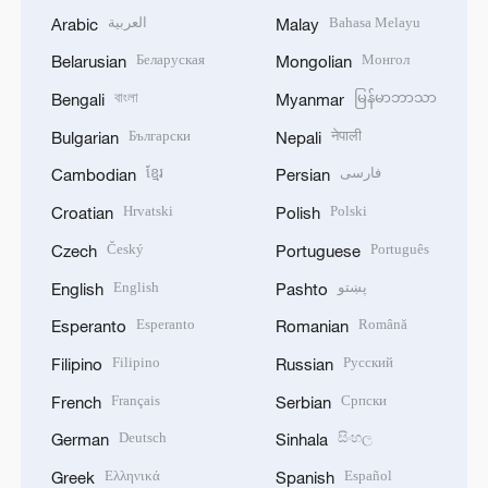
العربية
Bahasa Melayu
Arabic
Malay
Беларуская
Монгол
Belarusian
Mongolian
বাংলা
မြန်မာဘာသာ
Bengali
Myanmar
Български
नेपाली
Bulgarian
Nepali
ខ្មែរ
فارسی
Cambodian
Persian
Hrvatski
Polski
Croatian
Polish
Český
Português
Czech
Portuguese
English
پښتو
English
Pashto
Esperanto
Română
Esperanto
Romanian
Filipino
Русский
Filipino
Russian
Français
Српски
French
Serbian
Deutsch
සිංහල
German
Sinhala
Ελληνικά
Español
Greek
Spanish