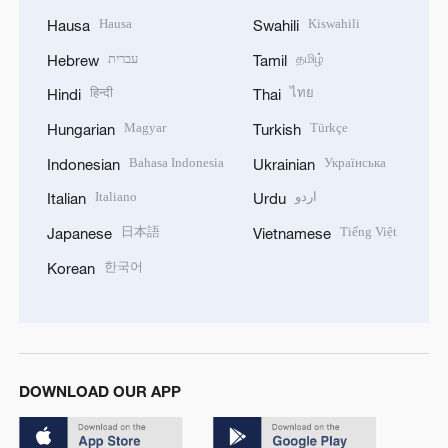
Hausa
Kiswahili
Hausa
Swahili
עברית
தமிழ்
Hebrew
Tamil
हिन्दी
ไทย
Hindi
Thai
Magyar
Türkçe
Hungarian
Turkish
Bahasa Indonesia
Українська
Indonesian
Ukrainian
Italiano
اردو
Italian
Urdu
日本語
Tiếng Việt
Japanese
Vietnamese
한국어
Korean
DOWNLOAD OUR APP