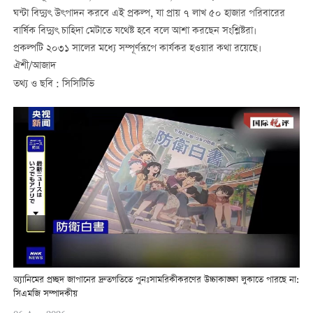
ঘন্টা বিদ্যুৎ উৎপাদন করবে এই প্রকল্প, যা প্রায় ৭ লাখ ৫০ হাজার পরিবারের
বার্ষিক বিদ্যুৎ চাহিদা মেটাতে যথেষ্ট হবে বলে আশা করছেন সংশ্লিষ্টরা।
প্রকল্পটি ২০৩১ সালের মধ্যে সম্পূর্ণরূপে কার্যকর হওয়ার কথা রয়েছে।
ঐশী/আজাদ
তথ্য ও ছবি : সিসিটিভি
অ্যানিমের প্রচ্ছদ জাপানের দ্রুতগতিতে পুনঃসামরিকীকরণের উচ্চাকাঙ্ক্ষা লুকাতে পারছে না:
সিএমজি সম্পাদকীয়