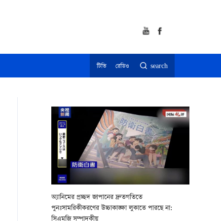
টিভি
রেডিও
search
অ্যানিমের প্রচ্ছদ জাপানের দ্রুতগতিতে
পুনঃসামরিকীকরণের উচ্চাকাঙ্ক্ষা লুকাতে পারছে না:
সিএমজি সম্পাদকীয়