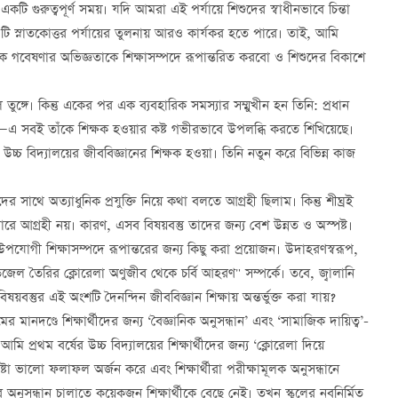
কটি গুরুত্বপূর্ণ সময়। যদি আমরা এই পর্যায়ে শিশুদের স্বাধীনভাবে চিন্তা
টি স্নাতকোত্তর পর্যায়ের তুলনায় আরও কার্যকর হতে পারে। তাই, আমি
ঞানিক গবেষণার অভিজ্ঞতাকে শিক্ষাসম্পদে রূপান্তরিত করবো ও শিশুদের বিকাশে
ুঙ্গে। কিন্তু একের পর এক ব্যবহারিক সমস্যার সম্মুখীন হন তিনি: প্রধান
টিলতা—এ সবই তাঁকে শিক্ষক হওয়ার কষ্ট গভীরভাবে উপলব্ধি করতে শিখিয়েছে।
চ্চ বিদ্যালয়ের জীববিজ্ঞানের শিক্ষক হওয়া। তিনি নতুন করে বিভিন্ন কাজ
ের সাথে অত্যাধুনিক প্রযুক্তি নিয়ে কথা বলতে আগ্রহী ছিলাম। কিন্তু শীঘ্রই
াপারে আগ্রহী নয়। কারণ, এসব বিষয়বস্তু তাদের জন্য বেশ উন্নত ও অস্পষ্ট।
র উপযোগী শিক্ষাসম্পদে রূপান্তরের জন্য কিছু করা প্রয়োজন। উদাহরণস্বরূপ,
জেল তৈরির ক্লোরেলা অণুজীব থেকে চর্বি আহরণ" সম্পর্কে। তবে, জ্বালানি
বস্তুর এই অংশটি দৈনন্দিন জীববিজ্ঞান শিক্ষায় অন্তর্ভুক্ত করা যায়?
মানদণ্ডে শিক্ষার্থীদের জন্য ‘বৈজ্ঞানিক অনুসন্ধান’ এবং ‘সামাজিক দায়িত্ব’-
প্রথম বর্ষের উচ্চ বিদ্যালয়ের শিক্ষার্থীদের জন্য ‘ক্লোরেলা দিয়ে
্টা ভালো ফলাফল অর্জন করে এবং শিক্ষার্থীরা পরীক্ষামূলক অনুসন্ধানে
অনুসন্ধান চালাতে কয়েকজন শিক্ষার্থীকে বেছে নেই। তখন স্কুলের নবনির্মিত