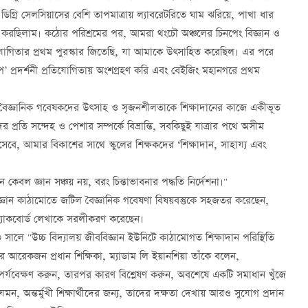
০ ডিগ্রি সেলসিয়াসের বেশি তাপমাত্রায় ল্যাবরেটরিতে ঘাম ঝরিয়ে, পাখা ধার
 করছিলাম। কঠোর পরিশ্রমের পর, আমরা থংচৌ অঞ্চলের চিনপেং বিজ্ঞান ও
 প্রতিযোগিতার প্রথম পুরস্কার জিতেছি, যা আমাকে উত্সাহিত করেছিল। এর পরে
প’ প্রদর্শনী প্রতিযোগিতায় অংশগ্রহণ করি এবং বেইজিং মহানগরে প্রথম
বৈজ্ঞানিক গবেষকদের উত্সাহ ও সৃজনশীলতাকে শিক্ষাদানের কাজে একীভূত
ি সন্দেহ ও পেশার সম্পর্কে বিভ্রান্তি, সবকিছুই যাত্রার পথে অসীম
সেবে, আমার বিকাশের সাথে স্কুলের শিক্ষকদের ‘শিক্ষাদান, সাহায্য এবং
 কেবল জ্ঞান সঞ্চয় নয়, বরং চিন্তাভাবনার পদ্ধতি নির্দেশনা।"
ুক্ত জ্ঞান কাঠামোতে জটিল বৈজ্ঞানিক গবেষণা বিষয়বস্তুকে সহজতর করেছেন,
 ব্ল্যাকবোর্ড লেখাকে সরলীকরণ করেছেন।
লে "উচ্চ বিদ্যালয় জীববিজ্ঞান ইউনিটে কাঠামোগত শিক্ষাদান পরিস্থিতি
 আরেকজন প্রধান শিক্ষিকা, ম্যাডাম লি ইয়ানশিয়া তাঁকে বলেন,
ি পর্যবেক্ষণ করুন, তারপর কারণ বিশ্লেষণ করুন, অবশেষে একটি সমাধান খুঁজে
। যেমন, অন্তর্মুখী শিক্ষার্থীদের জন্য, তাদের দক্ষতা দেখায় আরও সুযোগ প্রদান