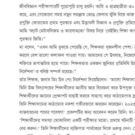
জীববিজ্ঞান পরীক্ষাগারটি পুরোপুরি চালু হয়নি। আমি ও ছাত্রছাত্রীরা ৩
করে, এবং যেকোনো সময় নতুন সরঞ্জাম ভেঙে ফেলার ঝুঁকি নিয়ে কাজ
প্রযুক্তি ফোরামের প্রথম পুরস্কার এবং উদ্ভাবনী বিজ্ঞান ও প্রযুক্তি
আমি ‘ফ্যাট মেটাবলিজম ও ভারসাম্যতা’ বিষয় নিয়ে ‘বেইজিং শিক্ষা কা
পুরস্কার জিতি।”
মা বলেন, “এখন আমি বুঝতে পেরেছি যে, শিক্ষকরা সৃজনশীল পেশা। 
করলে বেশ ভালো ফলাফল পাওয়া যায়। আমাদের যে উত্সাহ, নিজেদের প্রত
শক্তিতে রূপান্তরিত হতে পারে। শিক্ষকতার একজন জুনিয়র প্রতিনিধি হি
নির্দেশনা’-র ঘনিষ্ঠ সম্পর্ক রয়েছে।”
তাঁর শিক্ষক, জনাব তিং চিন পেং নির্দেশনা দিয়েছিলেন: "ভালো শিক্ষাদান
তিনি উচ্চ বিদ্যালয়ের শিক্ষার্থীদের জ্ঞানীয় স্তরে বিবেচনা করে উপয
শিক্ষার্থীদের জ্ঞানের প্রেক্ষাপট বাছাই করতে সাহায্য করে কাঠামোগত
তিনি শিক্ষাদানের কাঠামোর নকশা গভীরভাবে অধ্যয়ন করেছেন। ২০২৩ সা
বাস্তবায়নের পথের গবেষণা" প্রকল্পটির জন্য আবেদন করেন তিনি। মা-র
"শিক্ষার্থীদের সমস্যা মোকাবিলা একটি পরীক্ষার মতো। প্রথমে ঘটনাট
বের করুন।" তিনি শিক্ষার্থীদের ব্যক্তিগত পার্থক্যের দিকে গুরুত্ব দেন