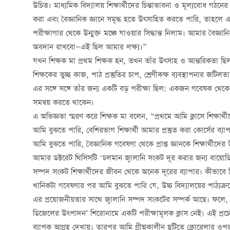
উচিত। মাধ্যমিক বিদ্যালয় শিক্ষার্থীদের চিন্তাভাবনা ও মূল্যবোধ গঠনের এ
করা এবং বৈজ্ঞানিক জ্ঞানে সমৃদ্ধ হতে উত্সাহিত করতে পারি, তাহলে এ
পরীক্ষাগার থেকে উন্মুক্ত মঞ্চে যাওয়ার সিদ্ধান্ত নিলাম। আমার বৈজ্
অবদান রাখবো—এই ছিল আমার লক্ষ্য।”
যখন শিক্ষক মা প্রথম শিক্ষক হন, তখন তাঁর উত্সাহ ও আন্তরিকতা ছিল ত
শিক্ষকের তুচ্ছ কাজ, পাঠ প্রস্তুতির চাপ, শ্রেণীকক্ষ ব্যবস্থাপনার জ
এর সঙ্গে সঙ্গে তাঁর জন্য একটি বড় পরীক্ষা ছিল: একজন গবেষক থেকে উ
সমন্বয় করতে থাকেন।
এ অভিজ্ঞতা স্মরণ করে শিক্ষক মা বলেন, “প্রথমে আমি ক্লাসে শিক্ষার্থীদ
আমি বুঝতে পারি, বেশিরভাগ শিক্ষার্থী আমার প্রস্তুত করা কোর্সের ব্য
আমি বুঝতে পারি, বৈজ্ঞানিক গবেষণা থেকে প্রাপ্ত জ্ঞানকে শিক্ষার্থীদে
আমার ডক্টরেট থিসিসটি "চলমান জ্বালানি সংকট দূর করার জন্য বায়োডি
সম্পদ সংকট শিক্ষার্থীদের জীবন থেকে অনেক দূরের ব্যাপার। কীভাবে বিষয়
খানিকটা গবেষণার পর আমি বুঝতে পারি যে, উচ্চ বিদ্যালয়ের পাঠ্যক্রমের 
এর প্রয়োজনীয়তার সাথে জ্বালানি সম্পদ সংকটের সম্পর্ক আছে। ফলে, আমি 
ডিজেলের উত্পাদন’ শিরোনামে একটি পরীক্ষামূলক ক্লাস নেই। এই প্রচেষ
ব্যাপক আগ্রহ দেখায়। তারপর আমি গ্রীষ্মকালীন ছুটিতে ক্লোরেলার ওপর 