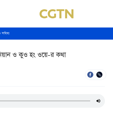
ও সাহিত্য
 নিয়ান ও কুও হং ওয়ে-র কথা