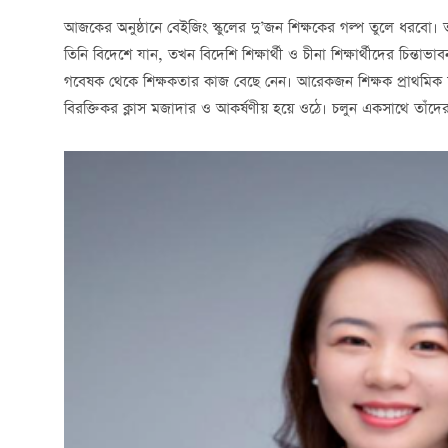
আজকের অনুষ্ঠানে বেইজিং স্কুলের দু’জন শিক্ষকের গল্প তুলে ধরবো
তিনি বিদেশে যান, তখন বিদেশি শিক্ষার্থী ও চীনা শিক্ষার্থীদের চিন্তাভাবন
গবেষক থেকে শিক্ষকতার কাজ বেছে নেন। আরেকজন শিক্ষক প্রাথমিক স্কুলে
বিরক্তিকর ক্লাস মজাদার ও আকর্ষণীয় হয়ে ওঠে। চলুন একসাথে তাঁদের