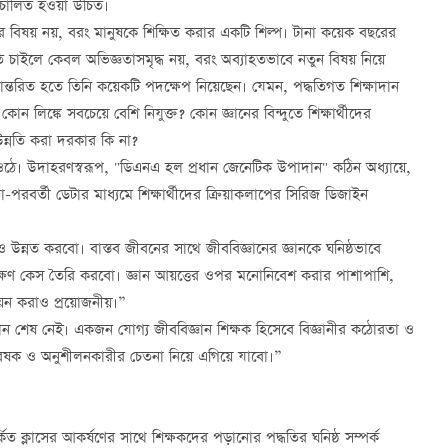
রিচালিত হওয়া উচিত।
 বিষয় নয়, বরং মানুষকে শিক্ষিত করার একটি শিল্প। টানা কয়েক বছরের
হতে চাইলে কেবল অভিজ্ঞতাসমৃদ্ধ নয়, বরং অব্যাহতভাবে নতুন বিষয় নিয়ে
্তরিত হতে তিনি কয়েকটি পদক্ষেপ নিয়েছেন। যেমন, পদ্ধতিগত শিক্ষাদান
ীরা কোন লিঙ্কে সবচেয়ে বেশি নিযুক্ত? কোন জ্ঞানের বিন্দুতে শিক্ষার্থীদের
 উন্নতি করা দরকার কি না?
়ে ওঠে। উদাহরণস্বরূপ, "ডিএনএ হল প্রধান জেনেটিক উপাদান" কঠিন অধ্যায়ে,
্ষা-পরবর্তী ডেটার মাধ্যমে শিক্ষার্থীদের ক্রিয়াকলাপের সিরিজ ডিজাইন
্নত করবো। বাস্তব জীবনের সাথে জীববিজ্ঞানের জ্ঞানকে ঘনিষ্ঠভাবে
ক্ষণ কেস তৈরি করবো। জ্ঞান আয়ত্তের ওপর মনোনিবেশ করার পাশাপাশি,
ায়ন করাও প্রয়োজনীয়।”
 কোন শেষ নেই। একজন যোগ্য জীববিজ্ঞান শিক্ষক হিসেবে বিজ্ঞানীর কঠোরতা ও
বেষক ও অনুশীলনকারীর চেতনা নিয়ে এগিয়ে যাবো।”
্পর্কিত ক্লাসের আকর্ষণের সাথে শিক্ষকদের পড়ানোর পদ্ধতির ঘনিষ্ঠ সম্পর্ক