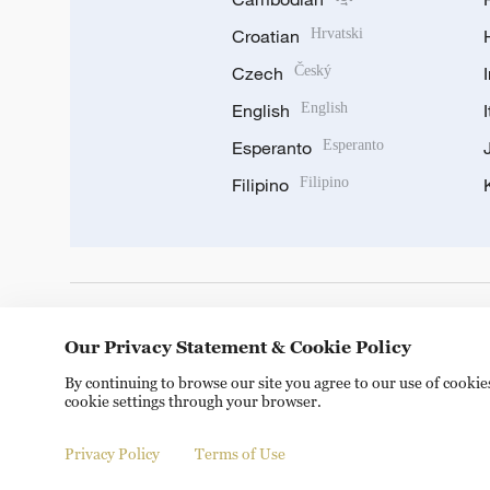
Croatian
Hrvatski
Czech
Český
English
English
Esperanto
Esperanto
Filipino
Filipino
DOWNLOAD OUR APP
Our Privacy Statement & Cookie Policy
By continuing to browse our site you agree to our use of cooki
cookie settings through your browser.
Privacy Policy
Terms of Use
Copyright © 2024 CGTN.
京ICP备20000184号
京公网安