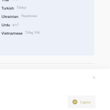
Turkish
Türkçe
Ukrainian
Українська
Urdu
اردو
Vietnamese
Tiếng Việt
I agree
6