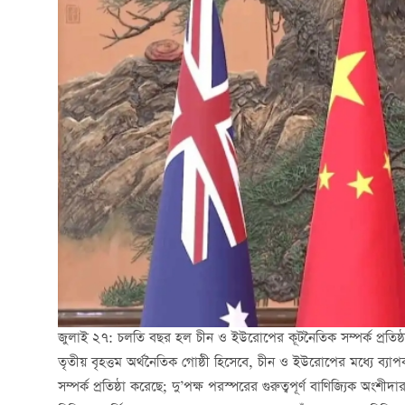
জুলাই ২৭: চলতি বছর হল চীন ও ইউরোপের কূটনৈতিক সম্পর্ক প্রতিষ্ঠার 
তৃতীয় বৃহত্তম অর্থনৈতিক গোষ্ঠী হিসেবে, চীন ও ইউরোপের মধ্যে ব্যা
সম্পর্ক প্রতিষ্ঠা করেছে; দু’পক্ষ পরস্পরের গুরুত্বপূর্ণ বাণিজ্যিক অংশী