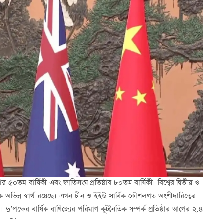
৫০তম বার্ষিকী এবং জাতিসংঘ প্রতিষ্ঠার ৮০তম বার্ষিকী। বিশ্বের দ্বিতীয় ও
পক অভিন্ন স্বার্থ রয়েছে। এখন চীন ও ইইউ সার্বিক কৌশলগত অংশীদারিত্বের
দার। দু’পক্ষের বার্ষিক বাণিজ্যের পরিমাণ কূটনৈতিক সম্পর্ক প্রতিষ্ঠার আগের ২.৪