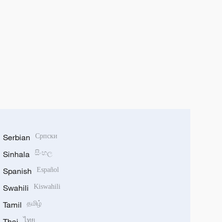
Serbian
Српски
Sinhala
සිංහල
Spanish
Español
Swahili
Kiswahili
Tamil
தமிழ்
Thai
ไทย