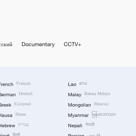
сский
Documentary
CCTV+
French
Français
Lao
ລາວ
German
Deutsch
Malay
Bahasa Melayu
Greek
Ελληνικά
Mongolian
Монгол
Hausa
Hausa
Myanmar
မြန်မာဘာသာ
Hebrew
עברית
Nepali
नेपाली
Hindi
हिन्दी
Persian
فارسی