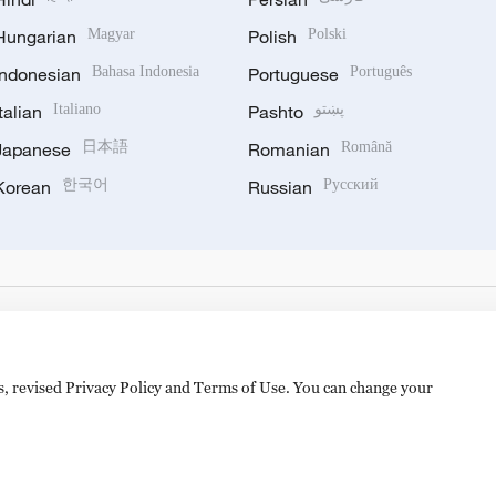
Hungarian
Magyar
Polish
Polski
Indonesian
Bahasa Indonesia
Portuguese
Português
Italian
Italiano
Pashto
پښتو
Japanese
日本語
Romanian
Română
Korean
한국어
Russian
Русский
es, revised Privacy Policy and Terms of Use. You can change your
备 11010502050052号
Disinformation report hotline: 010-8506146