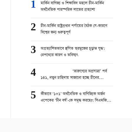
1
মার্কিন বাণিজ্য ও শিক্ষাবিদ মহলে চীন-মার্কিন
অর্থনৈতিক পারস্পরিক লাভের প্রত্যাশা
2
চীন-মার্কিন রাষ্ট্রপ্রধান পর্যায়ের বৈঠক যে-কারণে
বিশ্বের জন্য গুরুত্বপূর্ণ
3
অপ্রত্যাশিতভাবে স্থগিত 'হরমুজের চূড়ান্ত যুদ্ধ':
নেপথ্যের কারণ ও ভবিষ্যৎ
4
‘তারুণ্যের অগ্রযাত্রা’ পর্ব
১৪১, নতুন চাহিদায় সাজানো হচ্ছে চীনের
উচ্চশিক্ষা
5
কীভাবে ‘১+১’ অর্থনৈতিক ও বাণিজ্যিক অর্জন
এপেকের ‘চীন বর্ষ’-কে সমৃদ্ধ করছে?: সিএমজি
সম্পাদকীয়