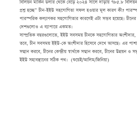
বিলিয়ন মার্কিন ডলার থেকে বেড়ে ২০২৪ সালে দাঁড়ায় ৭৮৫.৮ বিলিয়ন 
প্রশ্ন হচ্ছে” চীন-ইইউ সহযোগিতা সফল হওয়ার মূল কারণ কী? পারস্পরিক
পারস্পরিক কল্যাণকর সহযোগিতার কারণেই এটা সম্ভব হয়েছে। চীনের প্
দেশগুলোও এ ব্যাপারে একমত।
সাম্প্রতিক বছরগুলোতে, ইইউ সবসময় চীনকে সহযোগিতার অংশীদার, অর
তবে, চীন সবসময় ইইউ-কে অংশীদার হিসেবে দেখে আসছে। এর পাশাপা
সম্মান করবে, চীনের কেন্দ্রীয় স্বার্থকে সম্মান করবে, চীনের উন্নয়ন 
ইইউ সহাবস্থানের সঠিক পথ। (শুয়েই/আলিম/জিনিয়া)