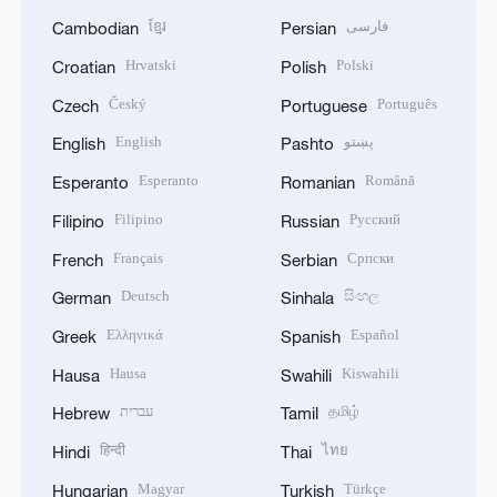
ខ្មែរ
فارسی
Cambodian
Persian
Hrvatski
Polski
Croatian
Polish
Český
Português
Czech
Portuguese
English
پښتو
English
Pashto
Esperanto
Română
Esperanto
Romanian
Filipino
Русский
Filipino
Russian
Français
Српски
French
Serbian
Deutsch
සිංහල
German
Sinhala
Ελληνικά
Español
Greek
Spanish
Hausa
Kiswahili
Hausa
Swahili
עברית
தமிழ்
Hebrew
Tamil
हिन्दी
ไทย
Hindi
Thai
Magyar
Türkçe
Hungarian
Turkish