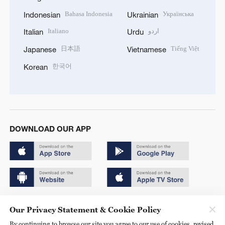
Bahasa Indonesia
Українська
Indonesian
Ukrainian
Italiano
اردو
Italian
Urdu
日本語
Tiếng Việt
Japanese
Vietnamese
한국어
Korean
DOWNLOAD OUR APP
Copyright © 2024 CGTN.
Our Privacy Statement & Cookie Policy
京ICP备20000184号
By continuing to browse our site you agree to our use of cookies, revised