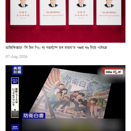
তাজিকিস্তানে ‘সি চিন পিং: দ্য গভর্ন্যান্স অব চায়না’র পঞ্চম খণ্ড নিয়ে পাঠচক্র
07-Aug-2026