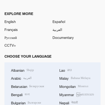
EXPLORE MORE
English
Español
Français
العربية
Русский
Documentary
CCTV+
CHOOSE YOUR LANGUAGE
Shqip
ລາວ
Albanian
Lao
العربية
Bahasa Melayu
Arabic
Malay
Беларуская
Монгол
Belarusian
Mongolian
বাংলা
မြန်မာဘာသာ
Bengali
Myanmar
Български
नेपाली
Bulgarian
Nepali