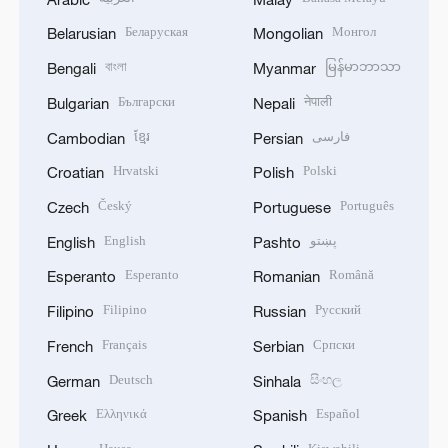
Беларуская
Монгол
Belarusian
Mongolian
বাংলা
မြန်မာဘာသာ
Bengali
Myanmar
Български
नेपाली
Bulgarian
Nepali
ខ្មែរ
فارسی
Cambodian
Persian
Hrvatski
Polski
Croatian
Polish
Český
Português
Czech
Portuguese
English
پښتو
English
Pashto
Esperanto
Română
Esperanto
Romanian
Filipino
Русский
Filipino
Russian
Français
Српски
French
Serbian
Deutsch
සිංහල
German
Sinhala
Ελληνικά
Español
Greek
Spanish