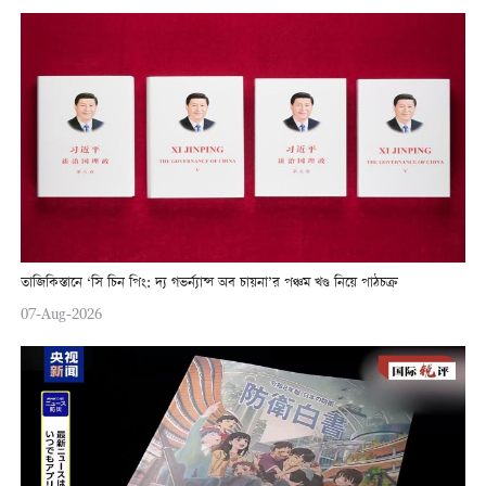
তাজিকিস্তানে ‘সি চিন পিং: দ্য গভর্ন্যান্স অব চায়না’র পঞ্চম খণ্ড নিয়ে পাঠচক্র
07-Aug-2026