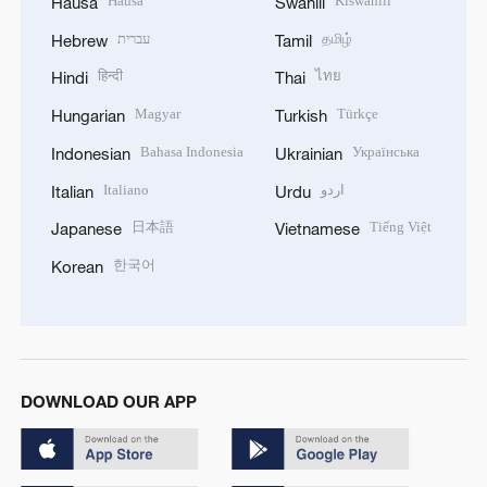
Hausa
Kiswahili
Hausa
Swahili
עברית
தமிழ்
Hebrew
Tamil
हिन्दी
ไทย
Hindi
Thai
Magyar
Türkçe
Hungarian
Turkish
Bahasa Indonesia
Українська
Indonesian
Ukrainian
Italiano
اردو
Italian
Urdu
日本語
Tiếng Việt
Japanese
Vietnamese
한국어
Korean
DOWNLOAD OUR APP