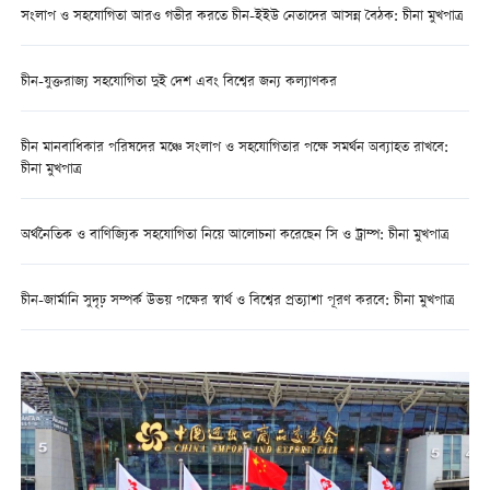
সংলাপ ও সহযোগিতা আরও গভীর করতে চীন-ইইউ নেতাদের আসন্ন বৈঠক: চীনা মুখপাত্র
চীন-যুক্তরাজ্য সহযোগিতা দুই দেশ এবং বিশ্বের জন্য কল্যাণকর
চীন মানবাধিকার পরিষদের মঞ্চে সংলাপ ও সহযোগিতার পক্ষে সমর্থন অব্যাহত রাখবে:
চীনা মুখপাত্র
অর্থনৈতিক ও বাণিজ্যিক সহযোগিতা নিয়ে আলোচনা করেছেন সি ও ট্রাম্প: চীনা মুখপাত্র
চীন-জার্মানি সুদৃঢ় সম্পর্ক উভয় পক্ষের স্বার্থ ও বিশ্বের প্রত্যাশা পূরণ করবে: চীনা মুখপাত্র