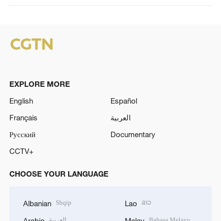
EXPLORE MORE
English
Español
Français
العربية
Русский
Documentary
CCTV+
CHOOSE YOUR LANGUAGE
Shqip
ລາວ
Albanian
Lao
العربية
Bahasa Melayu
Arabic
Malay