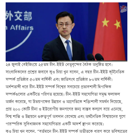
২৪ জুলাই বেইজিংয়ে ২৫তম চীন-ইইউ নেতৃবৃন্দের বৈঠক অনুষ্ঠিত হবে।
সাংবাদিকদের প্রশ্নের জবাবে কুও চিয়া খুন বলেন, এ বছর চীন-ইইউ কূটনৈতিক
সম্পর্ক প্রতিষ্ঠার ৫০তম বার্ষিকী এবং জাতিসংঘ প্রতিষ্ঠার ৮০তম বার্ষিকী।
অর্ধশতাব্দী ধরে চীন-ইইউ সম্পর্ক বিশ্বের সবচেয়ে প্রভাবশালী দ্বিপাক্ষিক
সম্পর্কগুলোর একটিতে পরিণত হয়েছে। চীন-ইইউ সহযোগিতা সমৃদ্ধ ফলাফল
অর্জন করেছে, যা উভয়পক্ষের উন্নয়ন ও অগ্রগতিকে শক্তিশালী সমর্থন দিয়েছে,
প্রায় ২০০ কোটি চীনা ও ইউরোপীয় জনগণের জন্য বাস্তব কল্যাণ বয়ে এনেছে,
বিশ্ব শান্তি ও উন্নয়নে গুরুত্বপূর্ণ অবদান রেখেছে এবং অর্থনৈতিক বিশ্বায়নের যুগে
পারস্পরিক সুবিধাজনক সহযোগিতার একটি আদর্শ স্থাপন করেছে।
কুও চিয়া খুন বলেন, “বর্তমানে চীন-ইইউ সম্পর্ক অতীতকে ধারণ করে ভবিষ্যতের