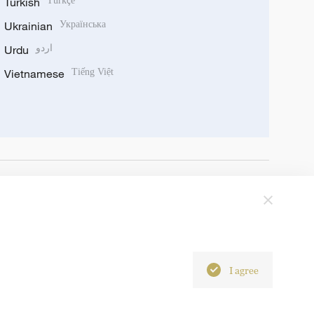
Turkish
Türkçe
Ukrainian
Українська
Urdu
اردو
Vietnamese
Tiếng Việt
I agree
6