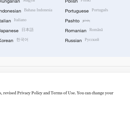
Hungarian
Magyar
Polish
Polski
Indonesian
Bahasa Indonesia
Portuguese
Português
Italian
Italiano
Pashto
پښتو
Japanese
日本語
Romanian
Română
Korean
한국어
Russian
Русский
es, revised Privacy Policy and Terms of Use. You can change your
备 11010502050052号
Disinformation report hotline: 010-8506146