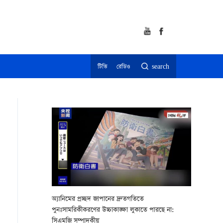
টিভি
রেডিও
search
অ্যানিমের প্রচ্ছদ জাপানের দ্রুতগতিতে
পুনঃসামরিকীকরণের উচ্চাকাঙ্ক্ষা লুকাতে পারছে না:
সিএমজি সম্পাদকীয়