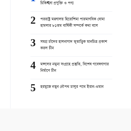
চিকিৎসা প্রযুক্তি ও পণ্য
2
পররাষ্ট্র মন্ত্রণালয় হিরোশিমা পারমাণবিক বোমা
হামলার ৮১তম বার্ষিকী সম্পর্কে কথা বলে
3
সমগ্র চাঁদের হালনাগাদ ভূতাত্ত্বিক মানচিত্র প্রকাশ
করল চীন
4
মঙ্গলের নমুনা সংগ্রহে প্রস্তুতি, বিশেষ গবেষণাগার
নির্মাণে চীন
5
হরমুজে নতুন নৌপথ চালুর পথে ইরান-ওমান