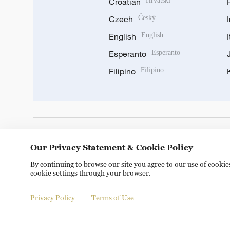
Croatian
Hrvatski
Czech
Český
English
English
Esperanto
Esperanto
Filipino
Filipino
DOWNLOAD OUR APP
Our Privacy Statement & Cookie Policy
By continuing to browse our site you agree to our use of cooki
cookie settings through your browser.
Privacy Policy
Terms of Use
Copyright © 2024 CGTN.
京ICP备20000184号
京公网安