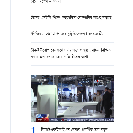
চীনে বিশেষ অভিযান
চীনের এনইভি শিল্পে বহুজাতিক কোম্পানির আগ্রহ বাড়ছে
‘শিজিয়ান-২৯’ উপগ্রহের সুষ্ঠু উৎক্ষেপণ করেছে চীন
চীন-ইউরোপ রেলপথের নিরাপত্তা ও সুষ্ঠু চলাচল নিশ্চিত
করার জন্য পোল্যান্ডের প্রতি চীনের আশা
1
সিআইএফটিআইএস মেলায় প্রদর্শিত হবে নতুন