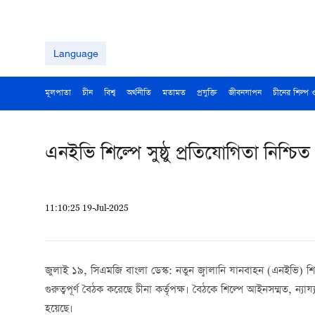
Language
মূলপাতা
চীন
বিশ্ব
অর্থনীতি
মতামত
প্রযুক্তি
জীবনযাপন
চীনের শিল্প 
এনইভি শিল্পে সুষ্ঠু প্রতিযোগিতা নিশ্চি
11:10:25 19-Jul-2025
জুলাই ১৯, সিএমজি বাংলা ডেস্ক: নতুন জ্বালানি যানবাহন (এনইভি) শিল্পে
গুরুত্বপূর্ণ বৈঠক করেছে চীনা কর্তৃপক্ষ। বৈঠকে শিল্পে আইনসম্মত, ন্
হয়েছে।