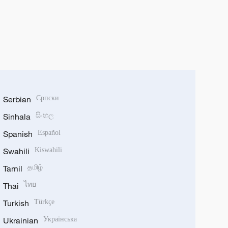
Serbian
Српски
Sinhala
සිංහල
Spanish
Español
Swahili
Kiswahili
Tamil
தமிழ்
Thai
ไทย
Turkish
Türkçe
Ukrainian
Українська