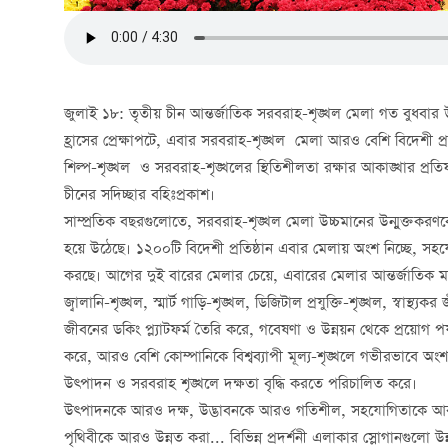
জুলাই ১৮: তৃতীয় চীন আন্তর্জাতিক সরবরাহ-শৃঙ্খল মেলা গত বুধবার উদ্
হ্রাসের প্রেক্ষাপটে, এবার সরবরাহ-শৃঙ্খল মেলা আরও বেশি বিদেশী প্র
শিল্প-শৃঙ্খল ও সরবরাহ-শৃঙ্খলের স্থিতিশীলতা রক্ষার আকাঙ্খার প্
চীনের সদিচ্ছার বহিঃপ্রকাশ।
সাম্প্রতিক বছরগুলোতে, সরবরাহ-শৃঙ্খল মেলা উচ্চমানের উন্মুক্তকরণকে ত্
হয়ে উঠেছে। ১২০০টি বিদেশী প্রতিষ্ঠান এবার মেলায় অংশ নিচ্ছে, সহ
করছে। আগের দুই বারের মেলার চেয়ে, এবারের মেলার আন্তর্জাতিক মা
জ্বালানি-শৃঙ্খল, স্মার্ট গাড়ি-শৃঙ্খল, ডিজিটাল প্রযুক্তি-শৃঙ্খল, স্বাস্থ্য
জীবনের ডকিং প্ল্যাটফর্ম তৈরি করে, গবেষণা ও উন্নয়ন থেকে প্রয়োগ পর্যন্
করে, আরও বেশি কোম্পানিকে বিশ্বব্যাপী মূল্য-শৃঙ্খলে গভীরভাবে অংশগ্
উত্পাদন ও সরবরাহ শৃঙ্খলে দক্ষতা বৃদ্ধি করতে পরিচালিত করে।
উত্পাদনকে আরও দক্ষ, উদ্ভাবনকে আরও গতিশীল, সহযোগিতাকে আরও
পৃথিবীকে আরও উন্নত করা... বিভিন্ন প্রদর্শনী এলাকার স্লোগানগুলো উন্ন