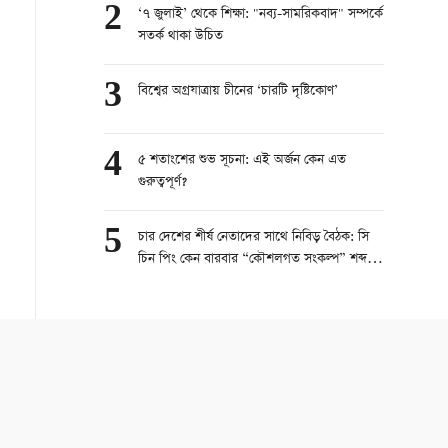
2
‘৭ জুলাই’ থেকে শিক্ষা: "নব্য-সামরিকবাদ" সম্পর্কে
সতর্ক থাকা উচিত
3
বিশ্বের অগ্রযাত্রায় চীনের ‘চারটি দৃষ্টিকোণ’
4
৫ শতাংশের শুভ সূচনা: এই অর্জন কেন এত
গুরুত্বপূর্ণ?
5
চার দেশের শীর্ষ নেতাদের সাথে নিবিড় বৈঠক: সি
চিন পিং কেন বারবার “কৌশলগত সংকল্প” শব্দটির
উল্লেখ করছেন?