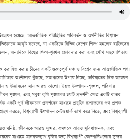
বোধন হয়েছে। আন্তর্জাতিক পরিস্থিতির পরিবর্তন ও অর্থনীতির বিশ্বায়ন
তিষ্ঠানকে আকৃষ্ট করেছে, যা একদিকে বিভিন্ন দেশের শিল্প মহলের ব্যক্তিদের
রতিফলন, অন্যদিকে বিশ্বের শিল্প-শৃঙ্খল জোরদার করা এবং যৌথ সহযোগিতায়
বরান্বিত করায় চীনের একটি গুরুত্বপূর্ণ মঞ্চ ও বিশ্বের জন্য আন্তর্জাতিক পণ্য
যোগিতার অংশীদার খুঁজছে, সমাধানের উপায় নিচ্ছে, ভবিষ্যতের দিক অন্বেষণ
ন ও উদ্ভাবনের মান আরও ভালো। উন্নত উত্পাদন-শৃঙ্খল, পরিষ্কার
কর জীবন-শৃঙ্খল, এবং সবুজ কৃষি-শৃঙ্খলের ছয়টি প্রদর্শনী ক্ষেত্র একটি বাস্তব-
ত একটি পূর্ণ জীবনচক্র প্রদর্শনের মাধ্যমে প্রযুক্তি রূপান্তরের পথ প্রশস্ত
রহণ করতে, বিশ্বব্যাপী উত্পাদন নেটওয়ার্ক ভাগ করে নিতে, এবং বিশ্বব্যাপী
 ঘনিষ্ঠ, জীবনকে আরও সুন্দর, ভ্রমণকে আরও সুবিধাজনক, এবং
য়নের মাধ্যমে মানবকল্যাণ বৃদ্ধির জন্য বিশ্বব্যাপী কোম্পানিগুলোর সুন্দর