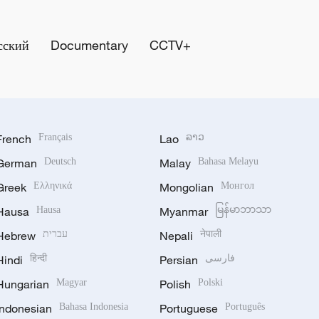
сский
Documentary
CCTV+
French
Français
Lao
ລາວ
German
Deutsch
Malay
Bahasa Melayu
Greek
Ελληνικά
Mongolian
Монгол
Hausa
Hausa
Myanmar
မြန်မာဘာသာ
Hebrew
עברית
Nepali
नेपाली
Hindi
हिन्दी
Persian
فارسی
Hungarian
Magyar
Polish
Polski
Indonesian
Bahasa Indonesia
Portuguese
Português