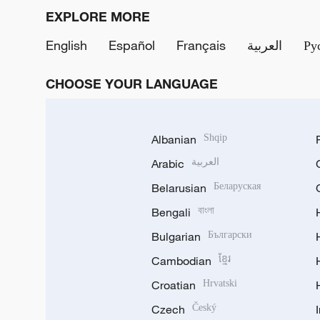
EXPLORE MORE
English
Español
Français
العربية
Ру
CHOOSE YOUR LANGUAGE
Albanian
Shqip
Arabic
العربية
Belarusian
Беларуская
Bengali
বাংলা
Bulgarian
Български
Cambodian
ខ្មែរ
Croatian
Hrvatski
Czech
Český