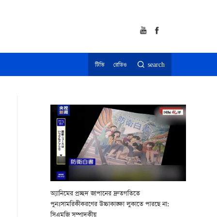
টিভি
রেডিও
search
অ্যানিমের প্রচ্ছদ জাপানের দ্রুতগতিতে
পুনঃসামরিকীকরণের উচ্চাকাঙ্ক্ষা লুকাতে পারছে না:
সিএমজি সম্পাদকীয়