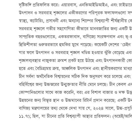
দৃষ্টিভঙ্গি প্রতিফলিত করে। এয়ারবাস, এনভিআইডিআইএ, এবং স্নাইডা
উত্পাদন ও সরবরাহ শৃঙ্খলের একীকরণের পরিপূরক ফলাফলগুলো সম্পূর্
স্বাস্থ্য, ক্যাটারিং, প্রসাধনী এবং অন্যান্য শিল্পের বিশ্বব্যাপী শীর্ষস্
সরবরাহ শৃঙ্খলে গভীর সহযোগিতা কীভাবে মানবজাতির জন্য একটি উন্ন
সাম্প্রতিক বছরগুলোতে, একতরফাবাদ, বাণিজ্যে সংরক্ষণবাদ এবং ভূ-র
স্থিতিশীলতা গুরুতরভাবে হুমকির মুখে পড়েছে। কয়েকটি দেশের "চেইন বিচ
যার ফলে উত্পাদন ও সরবরাহ শৃঙ্খল খণ্ডিত হওয়ার ঝুঁকি বেড়েছে এবং বিশ
শৃঙ্খলব্যবস্থার নাজুকতা ক্রমশ প্রকট হয়ে উঠছে এবং উত্পাদনকারী কোম্
হতে এবং বৈচিত্র্যময় ক্রয়, আঞ্চলিক উত্পাদন এবং স্থানীয়করণের মাধ্
চীন সর্বদা অর্থনৈতিক বিশ্বায়নের সঠিক দিক অনুসরণ করে চলেছে এবং নিজ
বহির্বিশ্বের জন্য উচ্চস্তরের উন্মুক্ততার নীতি মেনে চলছে। চীন কেবল এক
কোম্পানিগুলোর সাথে কাজ করেনি, বরং এর বিশাল বাজার ও দক্ষ উদ্ভাবন
উন্নয়নের জন্য বিস্তৃত স্থান ও উচ্চমানের রিটার্ন প্রদান করেছে; একটি উন্
বাণিজ্য মন্ত্রণালয়ের তথ্য থেকে দেখা যায় যে, ২০২৪ সালে, উচ্চ-প্রযু
১১.৭% ছিল, যা চীনের প্রতি বিশ্বব্যাপী আস্থার প্রতিফলন। (শুয়েই/আল