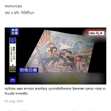
ফয়সল/নাহার
তথ্য ও ছবি: সিজিটিএন
অ্যানিমের প্রচ্ছদ জাপানের দ্রুতগতিতে পুনঃসামরিকীকরণের উচ্চাকাঙ্ক্ষা লুকাতে পারছে না:
সিএমজি সম্পাদকীয়
06-Aug-2026