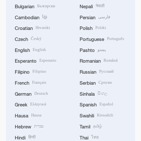
Български
नेपाली
Bulgarian
Nepali
ខ្មែរ
فارسی
Cambodian
Persian
Hrvatski
Polski
Croatian
Polish
Český
Português
Czech
Portuguese
English
پښتو
English
Pashto
Esperanto
Română
Esperanto
Romanian
Filipino
Русский
Filipino
Russian
Français
Српски
French
Serbian
Deutsch
සිංහල
German
Sinhala
Ελληνικά
Español
Greek
Spanish
Hausa
Kiswahili
Hausa
Swahili
עברית
தமிழ்
Hebrew
Tamil
हिन्दी
ไทย
Hindi
Thai