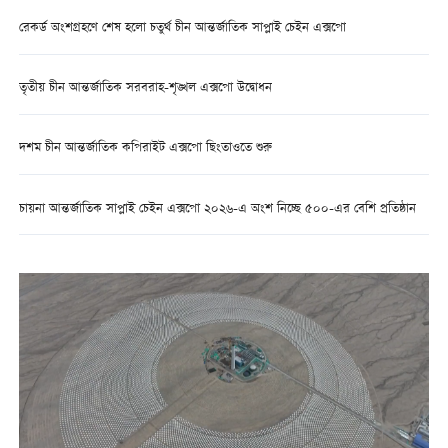
রেকর্ড অংশগ্রহণে শেষ হলো চতুর্থ চীন আন্তর্জাতিক সাপ্লাই চেইন এক্সপো
তৃতীয় চীন আন্তর্জাতিক সরবরাহ-শৃঙ্খল এক্সপো উদ্বোধন
দশম চীন আন্তর্জাতিক কপিরাইট এক্সপো ছিংতাওতে শুরু
চায়না আন্তর্জাতিক সাপ্লাই চেইন এক্সপো ২০২৬-এ অংশ নিচ্ছে ৫০০-এর বেশি প্রতিষ্ঠান