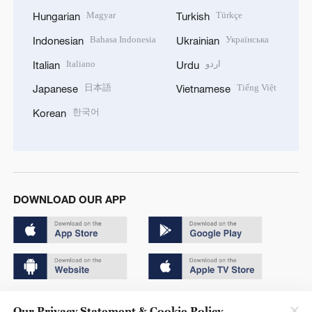
Magyar
Türkçe
Hungarian
Turkish
Bahasa Indonesia
Українська
Indonesian
Ukrainian
Italiano
اردو
Italian
Urdu
日本語
Tiếng Việt
Japanese
Vietnamese
한국어
Korean
DOWNLOAD OUR APP
Copyright © 2024 CGTN.
Our Privacy Statement & Cookie Policy