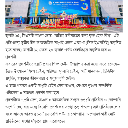
জুলাই ১৫, সিএমজি বাংলা ডেস্ক: ‘অভিন্ন ভবিষ্যতের জন্য যুক্ত হোক বিশ্ব‘—এই
প্রতিপাদ্যে তৃতীয় চীন আন্তর্জাতিক সাপ্লাই চেইন এক্সপো (সিআইএসসিই) অনুষ্ঠিত
হতে যাচ্ছে। আগামী ১৬ থেকে ২০ জুলাই পর্যন্ত বেইজিংয়ে অনুষ্ঠিত হবে এ
প্রদর্শনী।
এবারের প্রদর্শনীতে ছয়টি প্রধান শিল্প চেইন উপস্থাপন করা হবে। এতে রয়েছে—
উন্নত উৎপাদন শিল্প চেইন, পরিচ্ছন্ন জ্বালানি চেইন, স্মার্ট যানবাহন, ডিজিটাল
প্রযুক্তি, স্বাস্থ্যকর জীবনধারা ও সবুজ কৃষি চেইন।
এ ছাড়া থাকবে একটি সাপ্লাই চেইন সেবা অঞ্চল, যেখানে শৃঙ্খল-সম্পর্কিত
পরিসেবা ও সমাধান প্রদর্শন করা হবে।
প্রদর্শনীতে ৭৫টি দেশ, অঞ্চল ও আন্তর্জাতিক সংস্থার ৬৫১টি প্রতিষ্ঠান ও কোম্পানি
অংশ নিচ্ছে, যার মধ্যে বিদেশি প্রদর্শকের সংখ্যা ৩৫ শতাংশ। এই প্রতিষ্ঠানগুলোর
সঙ্গে আসছে আরও ৫০০টিরও বেশি পার্টনার কোম্পানি। অংশগ্রহণকারী মোট
প্রতিষ্ঠানের সংখ্যা দাঁড়াবে প্রায় বারোশতে।