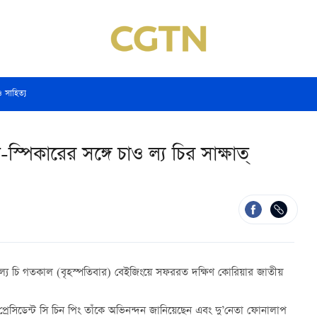
ও সাহিত্য
্পিকারের সঙ্গে চাও ল্য চির সাক্ষাত্
াও ল্য চি গতকাল (বৃহস্পতিবার) বেইজিংয়ে সফররত দক্ষিণ কোরিয়ার জাতীয়
র প্রেসিডেন্ট সি চিন পিং তাঁকে অভিনন্দন জানিয়েছেন এবং দু’নেতা ফোনালাপ