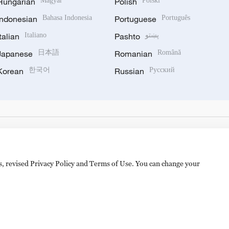
Hungarian
Magyar
Polish
Polski
Indonesian
Bahasa Indonesia
Portuguese
Português
Italian
Italiano
Pashto
پښتو
Japanese
日本語
Romanian
Română
Korean
한국어
Russian
Русский
es, revised Privacy Policy and Terms of Use. You can change your
备 11010502050052号
Disinformation report hotline: 010-8506146