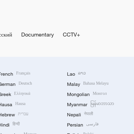
сский
Documentary
CCTV+
French
Français
Lao
ລາວ
German
Deutsch
Malay
Bahasa Melayu
Greek
Ελληνικά
Mongolian
Монгол
Hausa
Hausa
Myanmar
မြန်မာဘာသာ
Hebrew
עברית
Nepali
नेपाली
Hindi
हिन्दी
Persian
فارسی