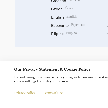
Croatian
Hrvatski
Czech
Český
English
English
Esperanto
Esperanto
Filipino
Filipino
DOWNLOAD OUR APP
Our Privacy Statement & Cookie Policy
By continuing to browse our site you agree to our use of cooki
cookie settings through your browser.
Privacy Policy
Terms of Use
Copyright © 2024 CGTN.
京ICP备20000184号
京公网安