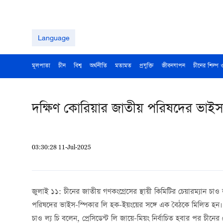
Language
মূলপাতা
চীন
বিশ্ব
অর্থনীতি
মতামত
প্রযুক্তি
জীবনযাপন
চীনের শিল্প 
দক্ষিণ কোরিয়ার জাতীয় পরিষদের ভাইস-স
03:30:28 11-Jul-2025
জুলাই ১১: চীনের জাতীয় গণকংগ্রেসের স্থায়ী কিমিটির চেয়ারম্যান চ
পরিষদের ভাইস-স্পিকার লি হক-ইয়ংয়ের সঙ্গে এক বৈঠকে মিলিত হন।
চাও ল্য চি বলেন, প্রেসিডেন্ট লি জায়ে-মিয়ং নির্বাচিত হবার পর চীনে