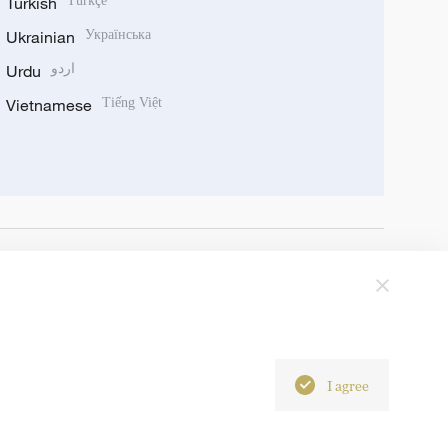
Turkish
Türkçe
Ukrainian
Українська
Urdu
اردو
Vietnamese
Tiếng Việt
I agree
6