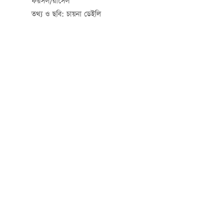
ফয়সল/রাসেল
তথ্য ও ছবি: চায়না ডেইলি