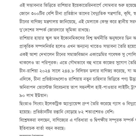
এই সম্ভাবনার ভিত্তিতে রাশিয়ার ইয়েকাতেরিনবার্গে সোমবার শুরু হয়েছে ন
জোনে ৩০০টির বেশি চীনা প্রতিষ্ঠান তাদের বৈদ্যুতিক যন্ত্রপাতি, কৃষি, স্বা
চীনের বাণিজ্য মন্ত্রণালয় জানিয়েছে, এই মেলাকে কেন্দ্র করে স্থানীয় সরক
দু’দেশের সম্পর্ক জোরদারে ভূমিকা রাখছে।
রাশিয়ার হায়ার স্কুল অব ইকোনমিকসের বিশ্ব অর্থনীতি অনুষদের ডিন আন
প্রাকৃতিক সম্পদনির্ভর হলেও এখন অন্যান্য খাতেও সম্ভাবনা তৈরি হয়েছ
একই আশা দেখালেন চীনের সমাজবিজ্ঞান একাডেমির গবেষক সু পোলিং। তার
থাকলেও তা পরিপূরক। এতে যৌথভাবে বহু খাতে কাজের সুযোগ তৈরি 
চীন-রাশিয়া ২০২৪ সালে ২৪৪.৮ বিলিয়ন ডলার বাণিজ্য করেছে, যা
এদিকে, চীনা প্রতিষ্ঠানগুলোও রাশিয়ায় নতুন চাহিদার ভিত্তিতে পণ্য উ
অনিরাপদ ভোল্টেজ বিবেচনায় তাপ সহনশীল হাই-পাওয়ার লাইটিং ট্রান্স
৯০ লাখ ইউয়ান।
ছিংতাও সিংবাং ইলেকট্রিক অ্যাপ্লায়েন্স গ্রুপ তৈরি করেছে গ্যাস ও বিদ
হয়েছে। প্রতিষ্ঠানটির রপ্তানি বেড়েছে ৮২ শতাংশেরও বেশি।
বিশ্লেষকরা বলছেন, বাণিজ্যের এ গতিধারা ও দ্বিপক্ষীয় সম্পূরক সম্পর্ক
ইতিবাচক বার্তা বহন করছে।