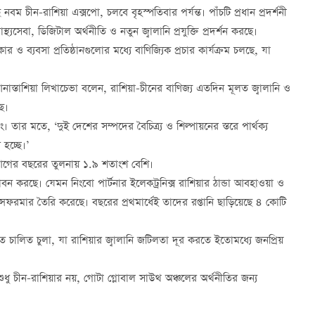
বম চীন-রাশিয়া এক্সপো, চলবে বৃহস্পতিবার পর্যন্ত। পাঁচটি প্রধান প্রদর্শনী
স্থ্যসেবা, ডিজিটাল অর্থনীতি ও নতুন জ্বালানি প্রযুক্তি প্রদর্শন করছে।
ার ও ব্যবসা প্রতিষ্ঠানগুলোর মধ্যে বাণিজ্যিক প্রচার কার্যক্রম চলছে, যা
াস্তাশিয়া লিখাচেভা বলেন, রাশিয়া-চীনের বাণিজ্য এতদিন মূলত জ্বালানি ও
ে।
 মতে, ‘দুই দেশের সম্পদের বৈচিত্র্য ও শিল্পায়নের স্তরে পার্থক্য
হচ্ছে।’
 আগের বছরের তুলনায় ১.৯ শতাংশ বেশি।
দ্ভাবন করছে। যেমন নিংবো পার্টনার ইলেকট্রনিক্স রাশিয়ার ঠান্ডা আবহাওয়া ও
ফরমার তৈরি করেছে। বছরের প্রথমার্ধেই তাদের রপ্তানি ছাড়িয়েছে ৪ কোটি
্যুতে চালিত চুলা, যা রাশিয়ার জ্বালানি জটিলতা দূর করতে ইতোমধ্যে জনপ্রিয়
 শুধু চীন-রাশিয়ার নয়, গোটা গ্লোবাল সাউথ অঞ্চলের অর্থনীতির জন্য