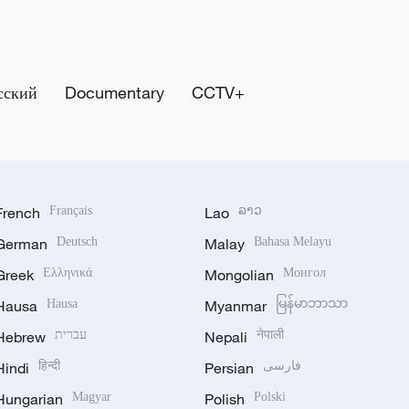
сский
Documentary
CCTV+
French
Français
Lao
ລາວ
German
Deutsch
Malay
Bahasa Melayu
Greek
Ελληνικά
Mongolian
Монгол
Hausa
Hausa
Myanmar
မြန်မာဘာသာ
Hebrew
עברית
Nepali
नेपाली
Hindi
हिन्दी
Persian
فارسی
Hungarian
Magyar
Polish
Polski