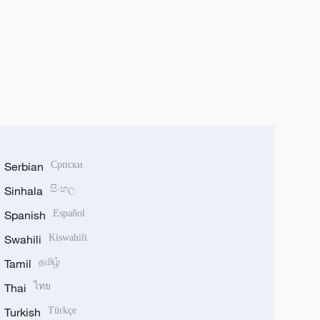
Serbian
Српски
Sinhala
සිංහල
Spanish
Español
Swahili
Kiswahili
Tamil
தமிழ்
Thai
ไทย
Turkish
Türkçe