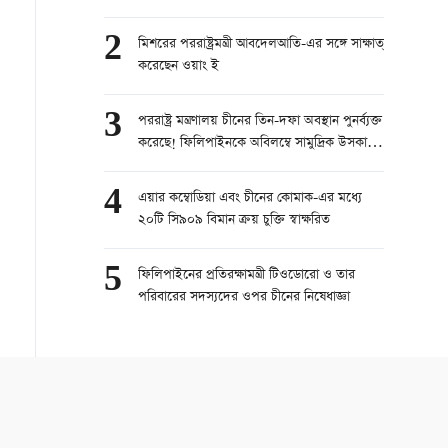
2
মিশরের পররাষ্ট্রমন্ত্রী আবদেলআতি-এর সঙ্গে সাক্ষাত্
করেছেন ওয়াং ই
3
পররাষ্ট্র মন্ত্রণালয় চীনের তিন-দফা অবস্থান পুনর্ব্যক্ত
করেছে! ফিলিপাইনকে অবিলম্বে সামুদ্রিক উসকানি
বন্ধের আহ্বান
4
এয়ার কম্বোডিয়া এবং চীনের কোমাক-এর মধ্যে
২০টি সি৯০৯ বিমান ক্রয় চুক্তি স্বাক্ষরিত
5
ফিলিপাইনের প্রতিরক্ষামন্ত্রী টিওডোরো ও তার
পরিবারের সদস্যদের ওপর চীনের নিষেধাজ্ঞা