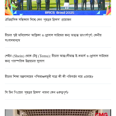
ঐতিহাসিক সন্ধিক্ষণে বিশ্বে কেন ‘বৃহত্তর ব্রিকস’ প্রয়োজন
চীনের 'দুই অধিবেশন' আফ্রিকা ও গ্লোবাল সাউথের জন্য অত্যন্ত তাৎপর্যপূর্ণ: কেনীয়
সংবাদমাধ্যম
শেইন (Shein) থেকে টেমু (Temu): চীনের আন্তঃসীমান্ত ই-কমার্স ও গ্লোবাল সাউথের
জন্য পারস্পরিক উন্নয়নের সুযোগ
চীনের শিক্ষা মন্ত্রণালয়ের পশ্চিমাঞ্চলমুখী যাত্রা কী কী পরিবর্তন বয়ে এনেছে?
সি চিন পিংয়ের ‘বৃহত্তর ব্রিকস’ ধারনা কেন গুরুত্বপূর্ণ?