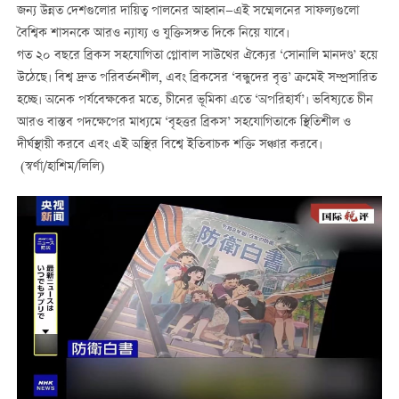
জন্য উন্নত দেশগুলোর দায়িত্ব পালনের আহ্বান—এই সম্মেলনের সাফল্যগুলো
বৈশ্বিক শাসনকে আরও ন্যায্য ও যুক্তিসঙ্গত দিকে নিয়ে যাবে।
গত ২০ বছরে ব্রিকস সহযোগিতা গ্লোবাল সাউথের ঐক্যের ‘সোনালি মানদণ্ড’ হয়ে
উঠেছে। বিশ্ব দ্রুত পরিবর্তনশীল, এবং ব্রিকসের ‘বন্ধুদের বৃত্ত’ ক্রমেই সম্প্রসারিত
হচ্ছে। অনেক পর্যবেক্ষকের মতে, চীনের ভূমিকা এতে ‘অপরিহার্য’। ভবিষ্যতে চীন
আরও বাস্তব পদক্ষেপের মাধ্যমে ‘বৃহত্তর ব্রিকস’ সহযোগিতাকে স্থিতিশীল ও
দীর্ঘস্থায়ী করবে এবং এই অস্থির বিশ্বে ইতিবাচক শক্তি সঞ্চার করবে।
(স্বর্ণা/হাশিম/লিলি)