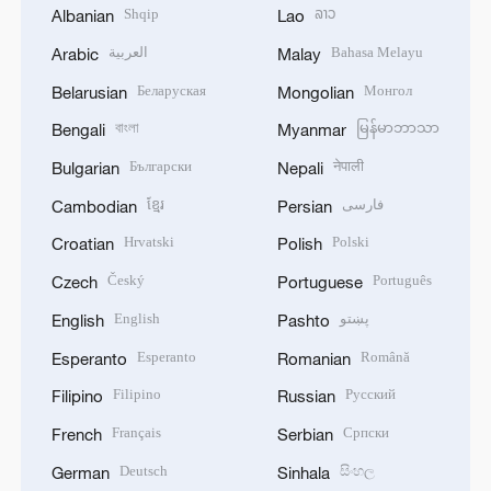
Shqip
ລາວ
Albanian
Lao
العربية
Bahasa Melayu
Arabic
Malay
Беларуская
Монгол
Belarusian
Mongolian
বাংলা
မြန်မာဘာသာ
Bengali
Myanmar
Български
नेपाली
Bulgarian
Nepali
ខ្មែរ
فارسی
Cambodian
Persian
Hrvatski
Polski
Croatian
Polish
Český
Português
Czech
Portuguese
English
پښتو
English
Pashto
Esperanto
Română
Esperanto
Romanian
Filipino
Русский
Filipino
Russian
Français
Српски
French
Serbian
Deutsch
සිංහල
German
Sinhala