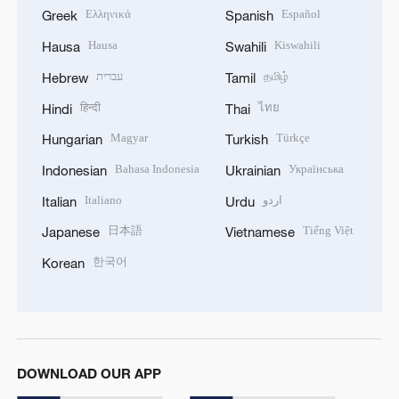
Ελληνικά
Español
Greek
Spanish
Hausa
Kiswahili
Hausa
Swahili
עברית
தமிழ்
Hebrew
Tamil
हिन्दी
ไทย
Hindi
Thai
Magyar
Türkçe
Hungarian
Turkish
Bahasa Indonesia
Українська
Indonesian
Ukrainian
Italiano
اردو
Italian
Urdu
日本語
Tiếng Việt
Japanese
Vietnamese
한국어
Korean
DOWNLOAD OUR APP