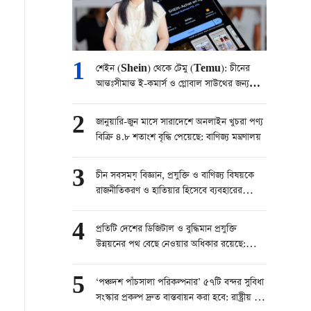
1
শেইন (Shein) থেকে টেমু (Temu): চীনের
আন্তঃসীমান্ত ই-কমার্স ও গ্লোবাল সাউথের জন্য
পারস্পরিক উন্নয়নের সুযোগ
2
জানুয়ারি-জুন মাসে সারাদেশে অনলাইন খুচরা পণ্য
বিক্রি ৪.৮ শতাংশ বৃদ্ধি পেয়েছে: বাণিজ্য মন্ত্রণালয়
3
চীন সবসময় বিজ্ঞান, প্রযুক্তি ও বাণিজ্য বিষয়কে
রাজনীতিকরণ ও হাতিয়ার হিসেবে ব্যবহারের
বিরোধিতা করে
4
প্রতিটি দেশের ডিজিটাল ও বুদ্ধিমান প্রযুক্তি
উন্নয়নের পথ বেছে নেওয়ার অধিকার রয়েছে:
পররাষ্ট্র মন্ত্রণালয়
5
‘পঞ্চদশ পাঁচসালা পরিকল্পনার’ ৫৭টি বন্দর সুবিধা
সংস্কার প্রকল্প দ্রুত বাস্তবায়ন করা হবে: রাষ্ট্রীয় শুল্ক