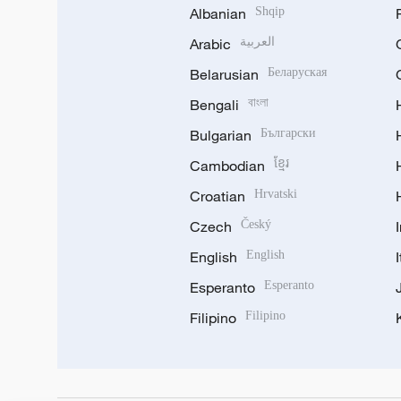
Albanian
Shqip
Arabic
العربية
Belarusian
Беларуская
Bengali
বাংলা
Bulgarian
Български
Cambodian
ខ្មែរ
Croatian
Hrvatski
Czech
Český
English
English
Esperanto
Esperanto
Filipino
Filipino