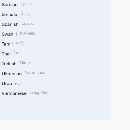
Serbian
Српски
Sinhala
සිංහල
Spanish
Español
Swahili
Kiswahili
Tamil
தமிழ்
Thai
ไทย
Turkish
Türkçe
Ukrainian
Українська
Urdu
اردو
Vietnamese
Tiếng Việt