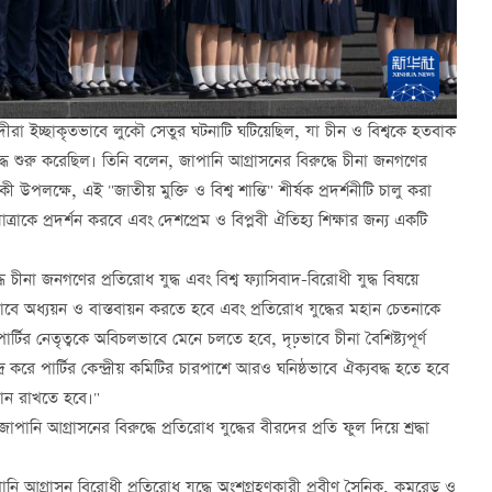
ীরা ইচ্ছাকৃতভাবে লুকৌ সেতুর ঘটনাটি ঘটিয়েছিল, যা চীন ও বিশ্বকে হতবাক
 যুদ্ধ শুরু করেছিল। তিনি বলেন, জাপানি আগ্রাসনের বিরুদ্ধে চীনা জনগণের
ী উপলক্ষে, এই "জাতীয় মুক্তি ও বিশ্ব শান্তি" শীর্ষক প্রদর্শনীটি চালু করা
কে প্রদর্শন করবে এবং দেশপ্রেম ও বিপ্লবী ঐতিহ্য শিক্ষার জন্য একটি
চীনা জনগণের প্রতিরোধ যুদ্ধ এবং বিশ্ব ফ্যাসিবাদ-বিরোধী যুদ্ধ বিষয়ে
্খভাবে অধ্যয়ন ও বাস্তবায়ন করতে হবে এবং প্রতিরোধ যুদ্ধের মহান চেতনাকে
র নেতৃত্বকে অবিচলভাবে মেনে চলতে হবে, দৃঢ়ভাবে চীনা বৈশিষ্ট্যপূর্ণ
 করে পার্টির কেন্দ্রীয় কমিটির চারপাশে আরও ঘনিষ্ঠভাবে ঐক্যবদ্ধ হতে হবে
বদান রাখতে হবে।"
নি আগ্রাসনের বিরুদ্ধে প্রতিরোধ যুদ্ধের বীরদের প্রতি ফুল দিয়ে শ্রদ্ধা
পানি আগ্রাসন বিরোধী প্রতিরোধ যুদ্ধে অংশগ্রহণকারী প্রবীণ সৈনিক, কমরেড ও