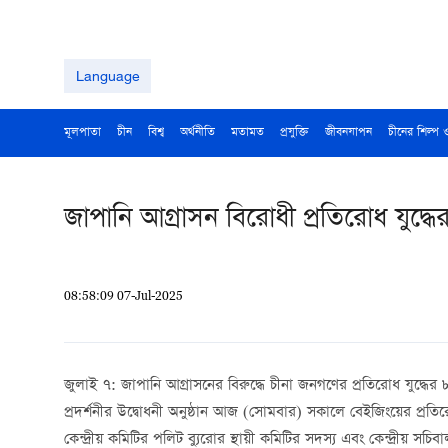
Language
মূলপাতা
চীন
বিশ্ব
অর্থনীতি
মতামত
প্রযুক্তি
জীবনযাপন
চীনের শিল্প 
জাপানি আগ্রাসন বিরোধী প্রতিরোধ যুদ্ধ
08:58:09 07-Jul-2025
জুলাই ৭:
জাপানি আগ্রাসনের বিরুদ্ধে চীনা জনগণের প্রতিরোধ যুদ্ধের ৮৮ত
প্রদর্শনীর উদ্বোধনী অনুষ্ঠান আজ (সোমবার) সকালে বেইজিংয়ের প্রতিরোধ
কেন্দ্রীয় কমিটির পলিট ব্যুরোর স্থায়ী কমিটির সদস্য এবং কেন্দ্রীয় সচ