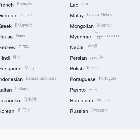
French
Français
Lao
ລາວ
German
Deutsch
Malay
Bahasa Melayu
Greek
Ελληνικά
Mongolian
Монгол
Hausa
Hausa
Myanmar
မြန်မာဘာသာ
Hebrew
עברית
Nepali
नेपाली
Hindi
हिन्दी
Persian
فارسی
Hungarian
Magyar
Polish
Polski
Indonesian
Bahasa Indonesia
Portuguese
Português
Italian
Italiano
Pashto
پښتو
Japanese
日本語
Romanian
Română
Korean
한국어
Russian
Русский