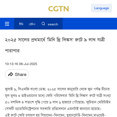
Language
টিভি
রেডিও
search
২০২৫ সালের প্রথমার্ধে 'মিনি থ্রি লিঙ্কস' রুটে ৯ লাখ যাত্রী
পারাপার
10:13:16 06-Jul-2025
Share
জুলাই
৬
,
সিএমজি
বাংলা
ডেস্ক
:
২০২৫
সালের
জানুয়ারি
থেকে
জুন
পর্যন্ত চীনের
মূল ভূখণ্ড ও তাইওয়ানের মধ্যে ফেরি পরিষেবার
'
মিনি
থ্রি
লিঙ্কস
'
রুটে যাত্রী সংখ্যা
৫০
দশমিক ৪
শতাংশ
বৃদ্ধি
পেয়ে
৯
লাখ
৬
হাজারে
পৌঁছেছে।
ফুচিয়ান
মেরিটাইম
সেফটি
অ্যাডমিনিস্ট্রেশনের
সরকারি প্রতিবেদনে এমনটাই জানানো হয়েছে।
এই রুটে ফেরি চলাচল হয়
সিয়ামেন
–
খিনমেন
,
ছুয়ানচৌউ
–
খিনমেন
,
মাওয়েই
–