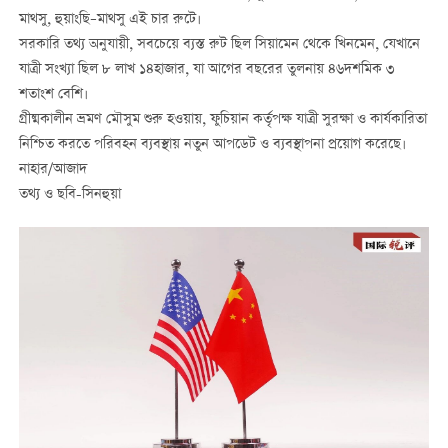
মাথসু
,
হুয়াংছি
–
মাথসু
এই চার রুটে।
সরকারি তথ্য অনুযায়ী, সবচেয়ে ব্যস্ত রুট ছিল
সিয়ামেন
থেকে
খিনমেন
, যেখানে
যাত্রী সংখ্যা ছিল
৮
লাখ
১৪হাজার
, যা আগের বছরের তুলনায়
৪৬দশমিক
৩
শতাংশ
বেশি
।
গ্রীষ্মকালীন
ভ্রমণ
মৌসুম
শুরু হওয়ায়, ফুচিয়ান কর্তৃপক্ষ যাত্রী সুরক্ষা ও কার্যকারিতা
নিশ্চিত করতে
পরিবহন
ব্যবস্থায়
নতুন
আপডেট
ও
ব্যবস্থাপনা
প্রয়োগ করেছে।
নাহার/আজাদ
তথ্য ও ছবি-সিনহুয়া