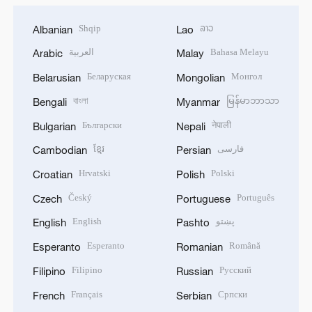
Shqip
ລາວ
Albanian
Lao
العربية
Bahasa Melayu
Arabic
Malay
Беларуская
Монгол
Belarusian
Mongolian
বাংলা
မြန်မာဘာသာ
Bengali
Myanmar
Български
नेपाली
Bulgarian
Nepali
ខ្មែរ
فارسی
Cambodian
Persian
Hrvatski
Polski
Croatian
Polish
Český
Português
Czech
Portuguese
English
پښتو
English
Pashto
Esperanto
Română
Esperanto
Romanian
Filipino
Русский
Filipino
Russian
Français
Српски
French
Serbian