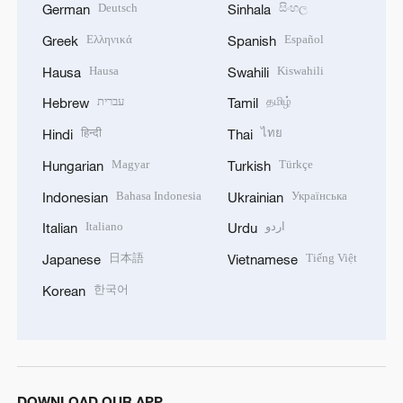
Deutsch
සිංහල
German
Sinhala
Ελληνικά
Español
Greek
Spanish
Hausa
Kiswahili
Hausa
Swahili
עברית
தமிழ்
Hebrew
Tamil
हिन्दी
ไทย
Hindi
Thai
Magyar
Türkçe
Hungarian
Turkish
Bahasa Indonesia
Українська
Indonesian
Ukrainian
Italiano
اردو
Italian
Urdu
日本語
Tiếng Việt
Japanese
Vietnamese
한국어
Korean
DOWNLOAD OUR APP