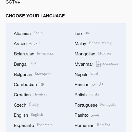
CCTV+
CHOOSE YOUR LANGUAGE
Shqip
ລາວ
Albanian
Lao
العربية
Bahasa Melayu
Arabic
Malay
Беларуская
Монгол
Belarusian
Mongolian
বাংলা
မြန်မာဘာသာ
Bengali
Myanmar
Български
नेपाली
Bulgarian
Nepali
ខ្មែរ
فارسی
Cambodian
Persian
Hrvatski
Polski
Croatian
Polish
Český
Português
Czech
Portuguese
English
پښتو
English
Pashto
Esperanto
Română
Esperanto
Romanian