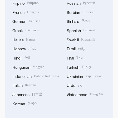
Filipino
Русский
Filipino
Russian
Français
Српски
French
Serbian
Deutsch
සිංහල
German
Sinhala
Ελληνικά
Español
Greek
Spanish
Hausa
Kiswahili
Hausa
Swahili
עברית
தமிழ்
Hebrew
Tamil
हिन्दी
ไทย
Hindi
Thai
Magyar
Türkçe
Hungarian
Turkish
Bahasa Indonesia
Українська
Indonesian
Ukrainian
Italiano
اردو
Italian
Urdu
日本語
Tiếng Việt
Japanese
Vietnamese
한국어
Korean