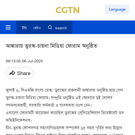
Language
টিভি
রেডিও
search
আঙ্কারায় তুরস্ক-চায়না মিডিয়া ফোরাম অনুষ্ঠিত
09:13:05 06-Jul-2025
Share
জুলাই ৬, সিএমজি বাংলা ডেস্ক: তুরস্কের রাজধানী আঙ্কারায় অনুষ্ঠিত হয়ে গেল
তুরস্ক-চায়না মিডিয়া ফোরাম। সম্প্রতি অনুষ্ঠিত এই ফোরামে দুই দেশের
গণমাধ্যমকর্মী, সরকারি কর্মকর্তা ও গবেষকরা অংশ নেন।
এবারের ফোরামটি আয়োজন করেছিল তুরস্কের প্রেসিডেন্সিয়াল ডিরেক্টরেট অব
কমিউনিকেশনস।
চীন-তুরস্ক কৌশলগত সহযোগিতামূলক সম্পর্কের ১৫ বছর পূর্তির কথা উল্লেখ