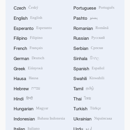
Český
Português
Czech
Portuguese
English
پښتو
English
Pashto
Esperanto
Română
Esperanto
Romanian
Filipino
Русский
Filipino
Russian
Français
Српски
French
Serbian
Deutsch
සිංහල
German
Sinhala
Ελληνικά
Español
Greek
Spanish
Hausa
Kiswahili
Hausa
Swahili
עברית
தமிழ்
Hebrew
Tamil
हिन्दी
ไทย
Hindi
Thai
Magyar
Türkçe
Hungarian
Turkish
Bahasa Indonesia
Українська
Indonesian
Ukrainian
Italiano
اردو
Italian
Urdu