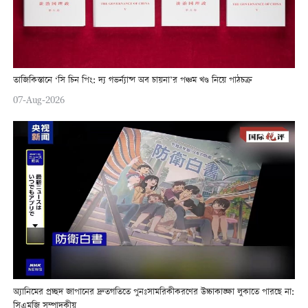
তাজিকিস্তানে ‘সি চিন পিং: দ্য গভর্ন্যান্স অব চায়না’র পঞ্চম খণ্ড নিয়ে পাঠচক্র
07-Aug-2026
অ্যানিমের প্রচ্ছদ জাপানের দ্রুতগতিতে পুনঃসামরিকীকরণের উচ্চাকাঙ্ক্ষা লুকাতে পারছে না:
সিএমজি সম্পাদকীয়