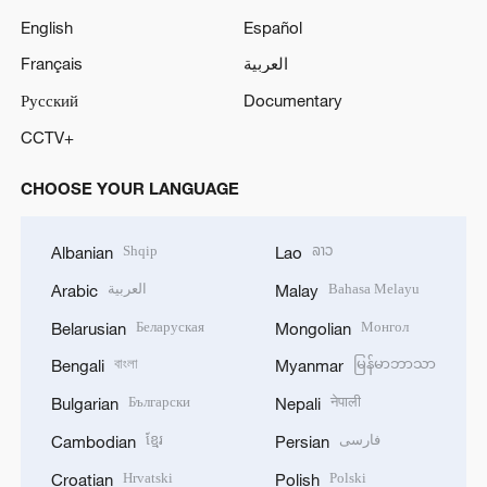
English
Español
Français
العربية
Русский
Documentary
CCTV+
CHOOSE YOUR LANGUAGE
Shqip
ລາວ
Albanian
Lao
العربية
Bahasa Melayu
Arabic
Malay
Беларуская
Монгол
Belarusian
Mongolian
বাংলা
မြန်မာဘာသာ
Bengali
Myanmar
Български
नेपाली
Bulgarian
Nepali
ខ្មែរ
فارسی
Cambodian
Persian
Hrvatski
Polski
Croatian
Polish