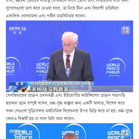
রাখা, উন্নয়ন প্রচারের দায়িত্ব যৌথভাবে কাঁধে তোলা এবং বিশ্বায়নের বয়ে আনা
সুযোগগুলো ভাগ করে নেওয়া যাবে, তা নিয়ে চীনা এবং বিদেশী অতিথিরা
একাধিক খোলামেলা এবং গভীর মতবিনিময় করেন।
বেলজিয়ামের প্রাক্তন প্রধানমন্ত্রী এবং ইউরোপীয় কাউন্সিলের প্রাক্তন সভাপতি
হারমান ভ্যান রম্পুই বলেন, শুল্ক-যুদ্ধ আস্থার জন্য একটি আঘাত, বিশেষ করে
যখন সেগুলো যুক্তিসঙ্গত অর্থনৈতিক বিবেচনার উপর ভিত্তি করে না হয়। শুল্ক-যুদ্ধে
কোনও বিজয়ী হয় না বলে তিনি মনে করেন।