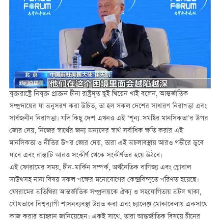
যুক্তরাষ্ট্রে নিযুক্ত প্রাক্তন চীনা রাষ্ট্রদূত ছুই থিয়েন খাই বলেন, আন্তর্জাতিক
সম্প্রদায়ের যা অনুসরণ করা উচিত, তা হল সকল দেশের সাধারণ নিরাপত্তা এবং
সার্বজনীন নিরাপত্তা। যদি কিছু দেশ এখনও এই ‘শূন্য-সমষ্টির মানসিকতা’র উপর
জোর দেয়, নিজের স্বার্থের জন্য অন্যদের স্বার্থ সর্বাধিক ক্ষতি করার এই
মানসিকতা ও নীতির উপর জোর দেয়, তারা এই অচলাবস্থায় আরও গভীরে ডুবে
যাবে এবং রাস্তাটি আরও সংকীর্ণ থেকে সংকীর্ণতর হয়ে উঠবে।
এই ফোরামের সময়, চীন-মার্কিন সম্পর্ক, অর্থনৈতিক বাণিজ্য এবং গ্লোবাল
সাউথসহ নানা বিষয় সকল পক্ষের মনোযোগের কেন্দ্রবিন্দুতে পরিণত হয়েছে।
ফোরামের অতিথিরা আন্তর্জাতিক সম্প্রদায়কে ঐক্য ও সহযোগিতায় অটল থাকা,
যৌথভাবে বিশ্বব্যাপী শাসনব্যবস্থা উন্নত করা এবং চ্যালেঞ্জ মোকাবেলায় একসাথে
কাজ করার আহ্বান জানিয়েছেন। একই সাথে, তারা আন্তর্জাতিক বিষয়ে চীনের