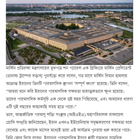
মার্কিন প্রতিরক্ষা মন্ত্রণালয়ের মুখপাত্র শন প্যারেল এক ব্রিফিংয়ে মার্কিন প্রেসিডেন্ট
ডোনাল্ড ট্রাম্পের বক্তব্য পুনর্ব্যক্ত করে বলেন, গত মাসে মার্কিন বিমান হামলায়
আক্রান্ত ইরানের তিনটি পারমাণবিক স্থাপনা ‘সম্পূর্ণ ধ্বংস’ হয়েছে। তিনি বলেন,
“আমরা মনে করি ইরানের পারমাণবিক সক্ষমতা মারাত্মকভাবে ক্ষুণ্ন হয়েছে।
তাদের পারমাণবিক কর্মসূচি এক থেকে দুই বছর পিছিয়েছে, এবং আমাদের ধারণা
এটি দুই বছরের কাছাকাছি সময় হতে পারে।”
তবে, আন্তর্জাতিক পরমাণু শক্তি সংস্থার (আইএইএ) মহাপরিচালক রাফায়েল
গ্রোসি সম্প্রতি জানিয়েছেন, ইরান এখনও ইউরেনিয়াম সমৃদ্ধকরণের সক্ষমতা ধরে
রেখেছে এবং কয়েক মাসের মধ্যেই তারা এই কার্যক্রম পুনরায় শুরু করতে পারে।
তিনি জোর দিয়ে বলেন, ইরানের পারমাণবিক ইস্যুর স্থায়ী সমাধান সামরিক