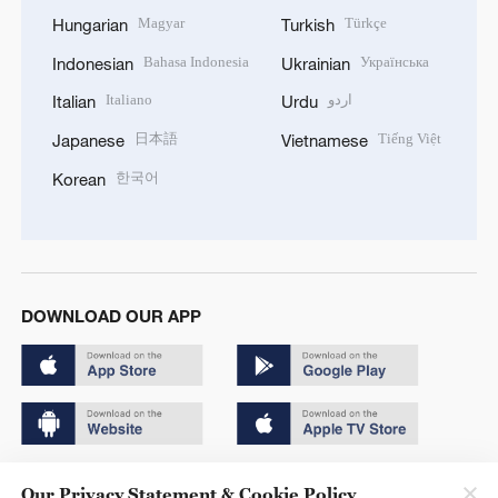
Magyar
Türkçe
Hungarian
Turkish
Bahasa Indonesia
Українська
Indonesian
Ukrainian
Italiano
اردو
Italian
Urdu
日本語
Tiếng Việt
Japanese
Vietnamese
한국어
Korean
DOWNLOAD OUR APP
Copyright © 2024 CGTN.
Our Privacy Statement & Cookie Policy