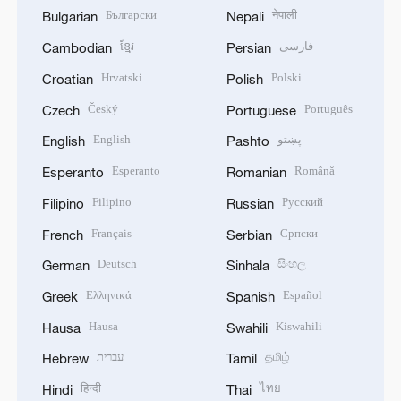
Български
नेपाली
Bulgarian
Nepali
ខ្មែរ
فارسی
Cambodian
Persian
Hrvatski
Polski
Croatian
Polish
Český
Português
Czech
Portuguese
English
پښتو
English
Pashto
Esperanto
Română
Esperanto
Romanian
Filipino
Русский
Filipino
Russian
Français
Српски
French
Serbian
Deutsch
සිංහල
German
Sinhala
Ελληνικά
Español
Greek
Spanish
Hausa
Kiswahili
Hausa
Swahili
עברית
தமிழ்
Hebrew
Tamil
हिन्दी
ไทย
Hindi
Thai