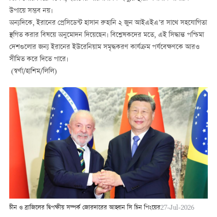
উপায়ে সম্ভব নয়।
অন্যদিকে, ইরানের প্রেসিডেন্ট হাসান রুহানি ২ জুন আইএইএ’র সাথে সহযোগিতা
স্থগিত করার বিষয়ে অনুমোদন দিয়েছেন। বিশ্লেষকদের মতে, এই সিদ্ধান্ত পশ্চিমা
দেশগুলোর জন্য ইরানের ইউরেনিয়াম সমৃদ্ধকরণ কার্যক্রম পর্যবেক্ষণকে আরও
সীমিত করে দিতে পারে।
(স্বর্ণা/হাশিম/লিলি)
চীন ও ব্রাজিলের দ্বিপক্ষীয় সম্পর্ক জোরদারের আহ্বান সি চিন পিংয়ের
27-Jul-2026