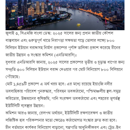
জুলাই ৩
,
সিএমজি বাংলা ডেস্ক
:
২০২৫ সালের জন্য প্রধান জাতীয় কৌশল
বাস্তবায়ন এবং গুরুত্বপূর্ণ খাতে নিরাপত্তা সক্ষমতা গড়ে তোলার লক্ষ্যে ৮০০
বিলিয়ন ইউয়ান বরাদ্দসহ নির্মাণ প্রকল্পের পূর্ণাঙ্গ তালিকা প্রকাশ করেছে চীনের
জাতীয় উন্নয়ন ও সংস্কার কমিশন (এনডিআরসি)।
বুধবার এনডিআরসি জানায়, ২০২৫ সালের প্রকল্পের তৃতীয় ও চূড়ান্ত ধাপের জন্য
সম্প্রতি ৩০০ বিলিয়ন ইউয়ান বরাদ্দ দেওয়ার পর মোট বিনিয়োগ ৮০০ বিলিয়নে
পৌঁছেছে।
মোট ১,৪৫৯টি প্রকল্পে এ অর্থ খরচ হবে। এর মধ্যে রয়েছে ইয়াংজি নদীর
অববাহিকায় পরিবেশ পুনরুদ্ধার, পরিবহন অবকাঠামো, পশ্চিমাঞ্চলীয় স্থল-সমুদ্র
করিডোর, উচ্চমানের কৃষিজমি, পানি সংরক্ষণ অবকাঠামো এবং শহরের ভূগর্ভস্থ
ইউটিলিটি ব্যবস্থার উন্নয়ন।
কমিশন আরও জানায়, রেলপথ অর্থায়ন, ইউটিলিটি রক্ষণাবেক্ষণ ও জাতীয়
লজিস্টিক হাব পরিকল্পনার মতো ক্ষেত্রেও কাঠামোগত সংস্কার দ্রুত করা হবে।
চীন বর্তমানে কার্যকর বিনিয়োগ বাড়ানো, যন্ত্রপাতি আধুনিকীকরণ এবং ট্রেড-ইন