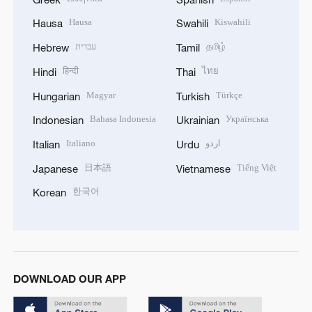
Hausa
Kiswahili
Hausa
Swahili
עברית
தமிழ்
Hebrew
Tamil
हिन्दी
ไทย
Hindi
Thai
Magyar
Türkçe
Hungarian
Turkish
Bahasa Indonesia
Українська
Indonesian
Ukrainian
Italiano
اردو
Italian
Urdu
日本語
Tiếng Việt
Japanese
Vietnamese
한국어
Korean
DOWNLOAD OUR APP