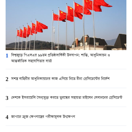
1
বিশ্বজুড়ে পিএলএর ৯৯তম প্রতিষ্ঠাবার্ষিকী উদযাপন: শান্তি, আধুনিকায়ন ও
আন্তর্জাতিক সহযোগিতার বার্তা
2
সশস্ত্র বাহিনীর আধুনিকায়নের কাজ এগিয়ে নিতে চীনা প্রেসিডেন্টের নির্দেশ
3
দেশকে ইসরায়েলি সৈন্যমুক্ত করতে তুরস্কের সহায়তা চাইলেন লেবাননের প্রেসিডেন্ট
4
জাপানে ক্রুজ ক্ষেপণাস্ত্রের পরীক্ষামূলক উৎক্ষেপণ