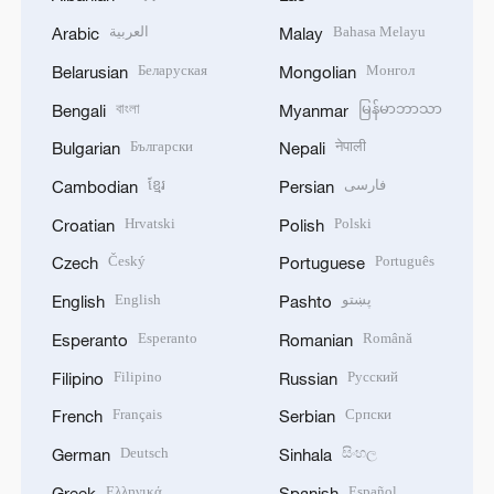
العربية
Bahasa Melayu
Arabic
Malay
Беларуская
Монгол
Belarusian
Mongolian
বাংলা
မြန်မာဘာသာ
Bengali
Myanmar
Български
नेपाली
Bulgarian
Nepali
ខ្មែរ
فارسی
Cambodian
Persian
Hrvatski
Polski
Croatian
Polish
Český
Português
Czech
Portuguese
English
پښتو
English
Pashto
Esperanto
Română
Esperanto
Romanian
Filipino
Русский
Filipino
Russian
Français
Српски
French
Serbian
Deutsch
සිංහල
German
Sinhala
Ελληνικά
Español
Greek
Spanish