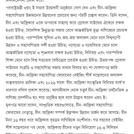
দিকনির্দেশনা প্রদান করে।
পররাষ্ট্রমন্ত্রী ওয়াং ই সভার উদ্বোধনী অনুষ্ঠানে যোগ দেন এবং চীন-আফ্রিকা
সহযোগিতার উচ্চমানের উন্নয়নের প্রচারের জন্য পাঁচটি প্রস্তাব করেন। তিনি বলেন,
চীন এবং আফ্রিকার একে অপরকে সাহায্য করে গ্লোবাল সাউথের ঐক্যের রক্ষক
হওয়া উচিত; বৈদেশিক উন্মুক্ততা বজায় রেখে আন্তর্জাতিক মুক্ত বাণিজ্যের প্রচারক
হওয়া উচিত; পারস্পরিক সুবিধা এবং জয়-জয় ফলাফল মেনে চলে বিশ্বব্যাপী
উন্নয়ন ও সহযোগিতার সঙ্গী হওয়া উচিত; ন্যায্যতা ও ন্যায়বিচার মেনে চলে
আন্তর্জাতিক ন্যায্যতা ও শৃঙ্খলার রক্ষক হওয়া উচিত; বিনিময় এবং পারস্পরিক
শিক্ষা মেনে চলে বিশ্ব সভ্যতার বৈচিত্র্যের প্রবর্তক হওয়া উচিত। উভয়পক্ষ গ্লোবাল
সাউথের সংহতি ও সহযোগিতা বজায় রাখার বিষয়ে ছাং শা ঘোষণাপত্র জারি
করেছে, চীন-আফ্রিকা সহযোগিতা ফোরামের বেইজিং শীর্ষ সম্মেলনের ফলাফল
বাস্তবায়নের তালিকা এবং ২০২৬ সালে ‘চীন-আফ্রিকা সাংস্কৃতিক বিনিময় বর্ষে’র
ধারণার দলিল প্রকাশ করেছে। আগামীকাল থেকে চতুর্থ চীন-আফ্রিকা অর্থনৈতিক ও
বাণিজ্য প্রদর্শনীও ছাং শায় অনুষ্ঠিত হবে বলে উল্লেখ করেন ওয়াং ই।
মুখপাত্র আরো বলেন, সাম্প্রতিক বছরগুলোতে, চীন-আফ্রিকা সহযোগিতা
ফোরামের নেতৃত্বে, চীন-আফ্রিকা সম্পর্ক উল্লম্ফন উন্নয়ন অর্জন করে আসছে। চীন
টানা ১৬ বছর ধরে আফ্রিকার বৃহত্তম বাণিজ্যিক অংশীদার। গত বছরের বেইজিং
শীর্ষ সম্মেলনের পর থেকে, আফ্রিকায় চীনের নতুন বিনিয়োগ ১৩.৩ বিলিয়ন