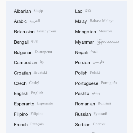
Shqip
ລາວ
Albanian
Lao
العربية
Bahasa Melayu
Arabic
Malay
Беларуская
Монгол
Belarusian
Mongolian
বাংলা
မြန်မာဘာသာ
Bengali
Myanmar
Български
नेपाली
Bulgarian
Nepali
ខ្មែរ
فارسی
Cambodian
Persian
Hrvatski
Polski
Croatian
Polish
Český
Português
Czech
Portuguese
English
پښتو
English
Pashto
Esperanto
Română
Esperanto
Romanian
Filipino
Русский
Filipino
Russian
Français
Српски
French
Serbian