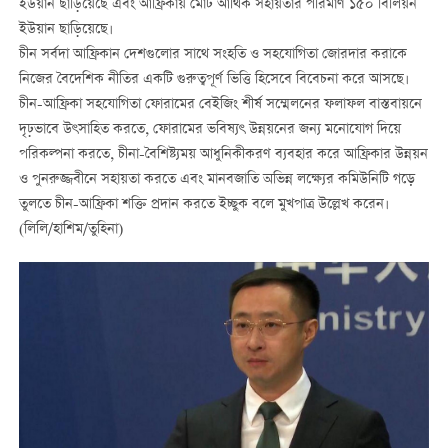
ইউয়ান ছাড়িয়েছে এবং আফ্রিকায় মোট আর্থিক সহায়তার পরিমাণ ১৫০ বিলিয়ন
ইউয়ান ছাড়িয়েছে।
চীন সর্বদা আফ্রিকান দেশগুলোর সাথে সংহতি ও সহযোগিতা জোরদার করাকে
নিজের বৈদেশিক নীতির একটি গুরুত্বপূর্ণ ভিত্তি হিসেবে বিবেচনা করে আসছে।
চীন-আফ্রিকা সহযোগিতা ফোরামের বেইজিং শীর্ষ সম্মেলনের ফলাফল বাস্তবায়নে
দৃঢ়ভাবে উৎসাহিত করতে, ফোরামের ভবিষ্যৎ উন্নয়নের জন্য মনোযোগ দিয়ে
পরিকল্পনা করতে, চীনা-বৈশিষ্ট্যময় আধুনিকীকরণ ব্যবহার করে আফ্রিকার উন্নয়ন
ও পুনরুজ্জবীনে সহায়তা করতে এবং মানবজাতি অভিন্ন লক্ষ্যের কমিউনিটি গড়ে
তুলতে চীন-আফ্রিকা শক্তি প্রদান করতে ইচ্ছুক বলে মুখপাত্র উল্লেখ করেন।
(লিলি/হাশিম/তুহিনা)