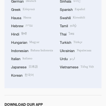
Deutsch
සිංහල
German
Sinhala
Ελληνικά
Español
Greek
Spanish
Hausa
Kiswahili
Hausa
Swahili
עברית
தமிழ்
Hebrew
Tamil
हिन्दी
ไทย
Hindi
Thai
Magyar
Türkçe
Hungarian
Turkish
Bahasa Indonesia
Українська
Indonesian
Ukrainian
Italiano
اردو
Italian
Urdu
日本語
Tiếng Việt
Japanese
Vietnamese
한국어
Korean
DOWNLOAD OUR APP