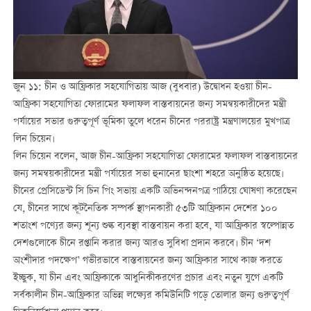
জুন ১১: চীন ও আফ্রিকার সহযোগিতায় আজ (বুধবার) উদ্বোধন হওয়া চীন-
আফ্রিকা সহযোগিতা ফোরামের ফলাফল বাস্তবায়নের জন্য সমন্বয়কারীদের মন্ত্রী
পর্যায়ের সভার গুরুত্বপূর্ণ ভূমিকা তুলে ধরেন চীনের পররাষ্ট্র মন্ত্রণালয়ের মুখপাত্র
লিন চিয়েন।
লিন চিয়েন বলেন, আজ চীন-আফ্রিকা সহযোগিতা ফোরামের ফলাফল বাস্তবায়নের
জন্য সমন্বয়কারীদের মন্ত্রী পর্যায়ের সভা হুনানের ছাংশা শহরে অনুষ্ঠিত হয়েছে।
চীনের প্রেসিডেন্ট সি চিন পিং সভায় একটি অভিনন্দনপত্র পাঠিয়ে ঘোষণা করেছেন
যে, চীনের সাথে কূটনৈতিক সম্পর্ক স্থাপনকারী ৫৩টি আফ্রিকান দেশের ১০০
শতাংশ পণ্যের জন্য শূন্য শুল্ক ব্যবস্থা বাস্তবায়ন করা হবে, যা আফ্রিকার স্বল্পোন্নত
দেশগুলোকে চীনে রপ্তানি করার জন্য আরও সুবিধা প্রদান করবে। চীন ‘দশ
অংশীদার পদক্ষেপ’ গভীরভাবে বাস্তবায়নের জন্য আফ্রিকার সাথে কাজ করতে
ইচ্ছুক, যা চীন এবং আফ্রিকাকে আধুনিকীকরণের প্রচার এবং নতুন যুগে একটি
সর্বকালীন চীন-আফ্রিকার অভিন্ন লক্ষ্যের কমিউনিটি গড়ে তোলার জন্য গুরুত্বপূর্ণ