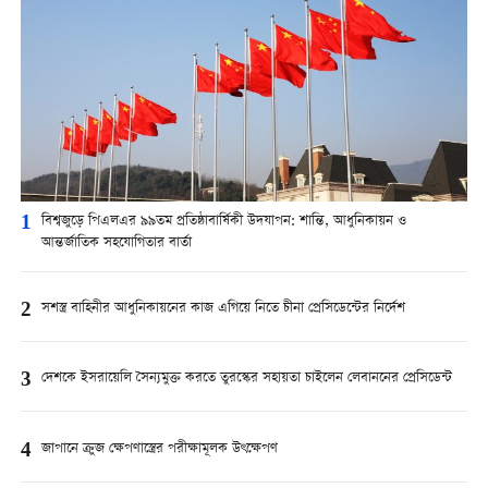
1
বিশ্বজুড়ে পিএলএর ৯৯তম প্রতিষ্ঠাবার্ষিকী উদযাপন: শান্তি, আধুনিকায়ন ও
আন্তর্জাতিক সহযোগিতার বার্তা
2
সশস্ত্র বাহিনীর আধুনিকায়নের কাজ এগিয়ে নিতে চীনা প্রেসিডেন্টের নির্দেশ
3
দেশকে ইসরায়েলি সৈন্যমুক্ত করতে তুরস্কের সহায়তা চাইলেন লেবাননের প্রেসিডেন্ট
4
জাপানে ক্রুজ ক্ষেপণাস্ত্রের পরীক্ষামূলক উৎক্ষেপণ