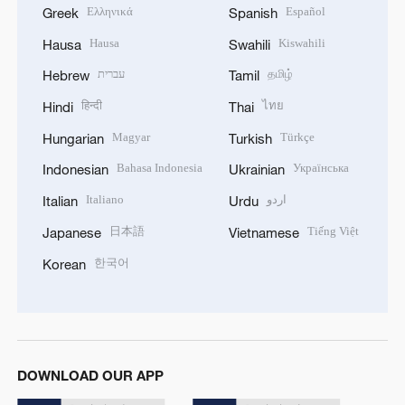
Ελληνικά
Español
Greek
Spanish
Hausa
Kiswahili
Hausa
Swahili
עברית
தமிழ்
Hebrew
Tamil
हिन्दी
ไทย
Hindi
Thai
Magyar
Türkçe
Hungarian
Turkish
Bahasa Indonesia
Українська
Indonesian
Ukrainian
Italiano
اردو
Italian
Urdu
日本語
Tiếng Việt
Japanese
Vietnamese
한국어
Korean
DOWNLOAD OUR APP