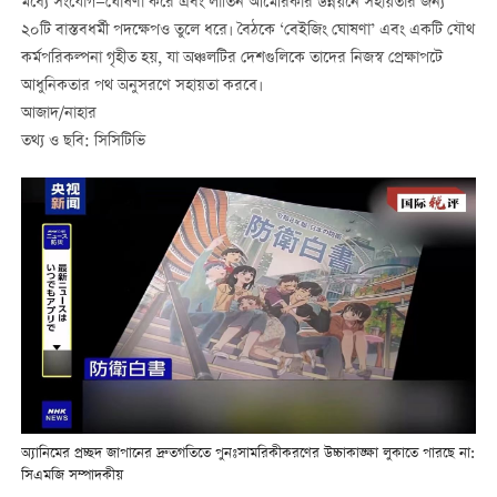
মধ্যে সংযোগ—ঘোষণা করে এবং লাতিন আমেরিকার উন্নয়নে সহায়তার জন্য
২০টি বাস্তবধর্মী পদক্ষেপও তুলে ধরে। বৈঠকে ‘বেইজিং ঘোষণা’ এবং একটি যৌথ
কর্মপরিকল্পনা গৃহীত হয়, যা অঞ্চলটির দেশগুলিকে তাদের নিজস্ব প্রেক্ষাপটে
আধুনিকতার পথ অনুসরণে সহায়তা করবে।
আজাদ/নাহার
তথ্য ও ছবি: সিসিটিভি
অ্যানিমের প্রচ্ছদ জাপানের দ্রুতগতিতে পুনঃসামরিকীকরণের উচ্চাকাঙ্ক্ষা লুকাতে পারছে না:
সিএমজি সম্পাদকীয়