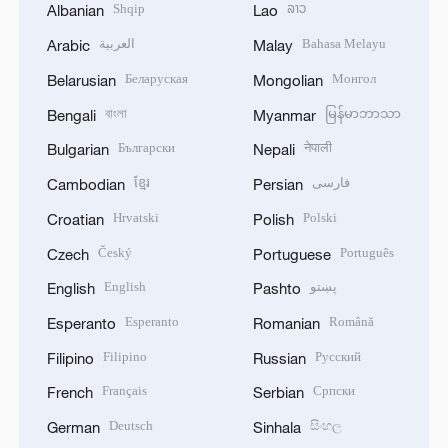
Shqip
ລາວ
Albanian
Lao
العربية
Bahasa Melayu
Arabic
Malay
Беларуская
Монгол
Belarusian
Mongolian
বাংলা
မြန်မာဘာသာ
Bengali
Myanmar
Български
नेपाली
Bulgarian
Nepali
ខ្មែរ
فارسی
Cambodian
Persian
Hrvatski
Polski
Croatian
Polish
Český
Português
Czech
Portuguese
English
پښتو
English
Pashto
Esperanto
Română
Esperanto
Romanian
Filipino
Русский
Filipino
Russian
Français
Српски
French
Serbian
Deutsch
සිංහල
German
Sinhala