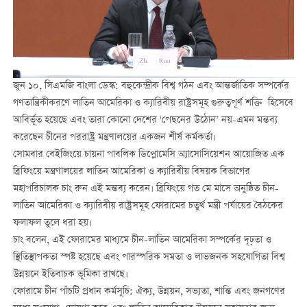
জুন ১০, সিএমজি বাংলা ডেস্ক: বহুকেন্দ্রীক বিশ্ব গঠন এবং আন্তর্জাতিক সম্পর্কের
গণতান্ত্রিকীকরণে লাতিন আমেরিকা ও ক্যারিবীয় রাষ্ট্রসমূহ গুরুত্বপূর্ণ শক্তি হিসেবে
আবির্ভূত হয়েছে এবং তারা কোনো দেশের 'পেছনের উঠোন’ নয়-এমন মন্তব্য
করেছেন চীনের পররাষ্ট্র মন্ত্রণালয়ের একজন শীর্ষ কর্মকর্তা।
সোমবার বেইজিংয়ে চায়না পাবলিক ডিপ্লোমেসি অ্যাসোসিয়েশন আয়োজিত এক
ব্রিফিংয়ে মন্ত্রণালয়ের লাতিন আমেরিকা ও ক্যারিবীয় বিষয়ক বিভাগের
মহাপরিচালক চাং রুন এই মন্তব্য করেন। ব্রিফিংয়ে গত মে মাসে অনুষ্ঠিত চীন-
লাতিন আমেরিকা ও ক্যারিবীয় রাষ্ট্রসমূহ ফোরামের চতুর্থ মন্ত্রী পর্যায়ের বৈঠকের
ফলাফল তুলে ধরা হয়।
চাং বলেন, এই ফোরামের মাধ্যমে চীন-লাতিন আমেরিকা সম্পর্কের দৃঢ়তা ও
স্থিতিস্থাপকতা স্পষ্ট হয়েছে এবং পারস্পরিক সমতা ও লাভজনক সহযোগিতা বিশ্ব
উন্নয়নে ইতিবাচক ভূমিকা রাখছে।
ফোরামে চীন পাঁচটি প্রধান কর্মসূচি: ঐক্য, উন্নয়ন, সভ্যতা, শান্তি এবং জনগণের