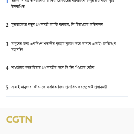
1
চীনের নির্মিত তানজানিয়া-জাম্বিয়া রেলওয়ের বাণিজ্যিক চালুর ৫০ বছর পূর্তি
উদযাপিত
2
যুক্তরাজ্যের নতুন প্রধানমন্ত্রী অ্যান্ডি বার্নহাম, লি ছিয়াংয়ের অভিনন্দন
3
মানুষের জন্য একবিংশ শতাব্দীর বৃহত্তম সুযোগ বয়ে আনবে এআই: জাতিসংঘ
মহাসচিব
4
শাংহাইয়ে কম্বোডিয়ার প্রধানমন্ত্রীর সঙ্গে সি চিন পিংয়ের বৈঠক
5
এআই মানুষের জীবনকে সবদিক দিয়ে প্রভাবিত করছে: থাই প্রধানমন্ত্রী