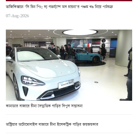
তাজিকিস্তানে ‘সি চিন পিং: দ্য গভর্ন্যান্স অব চায়না’র পঞ্চম খণ্ড নিয়ে পাঠচক্র
07-Aug-2026
কানাডার বাজারে চীনা বৈদ্যুতিক গাড়ির বিপুল সম্ভাবনা
অস্ট্রিয়ার অটোমোবাইল বাজারে চীনা ইলেকট্রিক গাড়ির জয়জয়কার