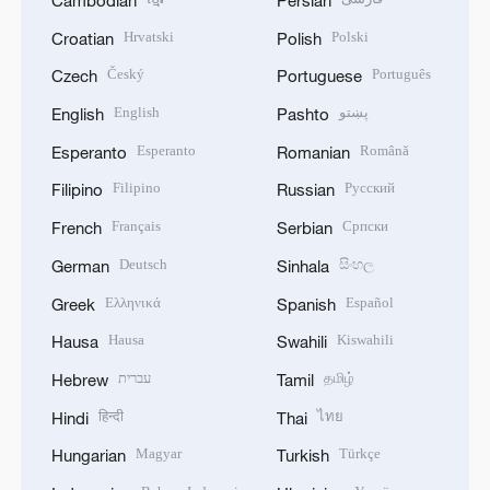
Hrvatski
Polski
Croatian
Polish
Český
Português
Czech
Portuguese
English
پښتو
English
Pashto
Esperanto
Română
Esperanto
Romanian
Filipino
Русский
Filipino
Russian
Français
Српски
French
Serbian
Deutsch
සිංහල
German
Sinhala
Ελληνικά
Español
Greek
Spanish
Hausa
Kiswahili
Hausa
Swahili
עברית
தமிழ்
Hebrew
Tamil
हिन्दी
ไทย
Hindi
Thai
Magyar
Türkçe
Hungarian
Turkish