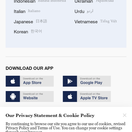
Bahasa Indonesia
Українська
Indonesian
Ukrainian
Italiano
اردو
Italian
Urdu
日本語
Tiếng Việt
Japanese
Vietnamese
한국어
Korean
DOWNLOAD OUR APP
Copyright © 2024 CGTN.
Our Privacy Statement & Cookie Policy
京ICP备20000184号
By continuing to browse our site you agree to our use of cookies, revised
Privacy Policy and Terms of Use. You can change your cookie settings
京公网安备 11010502050052号
through your browser.