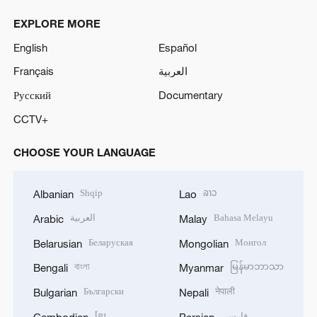
EXPLORE MORE
English
Español
Français
العربية
Русский
Documentary
CCTV+
CHOOSE YOUR LANGUAGE
Shqip
ລາວ
Albanian
Lao
العربية
Bahasa Melayu
Arabic
Malay
Беларуская
Монгол
Belarusian
Mongolian
বাংলা
မြန်မာဘာသာ
Bengali
Myanmar
Български
नेपाली
Bulgarian
Nepali
ខ្មែរ
فارسی
Cambodian
Persian