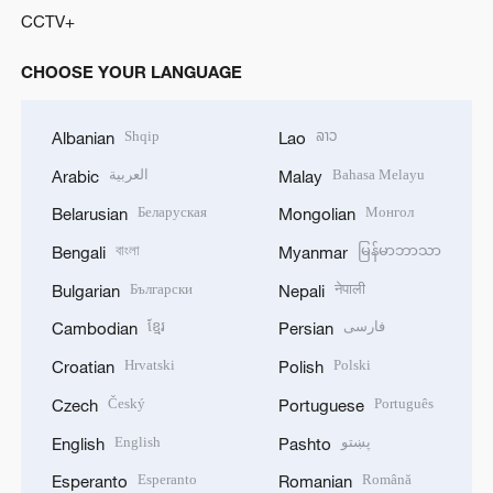
CCTV+
CHOOSE YOUR LANGUAGE
Shqip
ລາວ
Albanian
Lao
العربية
Bahasa Melayu
Arabic
Malay
Беларуская
Монгол
Belarusian
Mongolian
বাংলা
မြန်မာဘာသာ
Bengali
Myanmar
Български
नेपाली
Bulgarian
Nepali
ខ្មែរ
فارسی
Cambodian
Persian
Hrvatski
Polski
Croatian
Polish
Český
Português
Czech
Portuguese
English
پښتو
English
Pashto
Esperanto
Română
Esperanto
Romanian