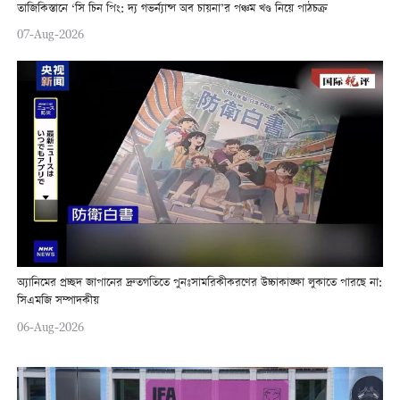
তাজিকিস্তানে ‘সি চিন পিং: দ্য গভর্ন্যান্স অব চায়না’র পঞ্চম খণ্ড নিয়ে পাঠচক্র
07-Aug-2026
অ্যানিমের প্রচ্ছদ জাপানের দ্রুতগতিতে পুনঃসামরিকীকরণের উচ্চাকাঙ্ক্ষা লুকাতে পারছে না:
সিএমজি সম্পাদকীয়
06-Aug-2026