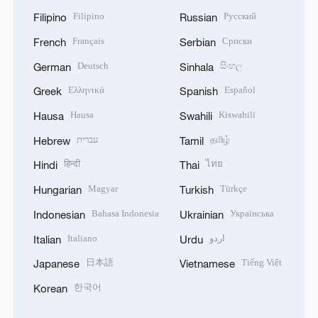
Filipino
Русский
Filipino
Russian
Français
Српски
French
Serbian
Deutsch
සිංහල
German
Sinhala
Ελληνικά
Español
Greek
Spanish
Hausa
Kiswahili
Hausa
Swahili
עברית
தமிழ்
Hebrew
Tamil
हिन्दी
ไทย
Hindi
Thai
Magyar
Türkçe
Hungarian
Turkish
Bahasa Indonesia
Українська
Indonesian
Ukrainian
Italiano
اردو
Italian
Urdu
日本語
Tiếng Việt
Japanese
Vietnamese
한국어
Korean