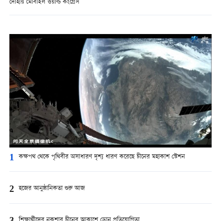
দোহায় মোবাইল ওয়ার্ল্ড কংগ্রেস
1
কক্ষপথ থেকে পৃথিবীর অসাধারণ দৃশ্য ধারণ করেছে চীনের মহাকাশ স্টেশন
2
হজের আনুষ্ঠানিকতা শুরু আজ
শিক্ষার্থীদের নকশার চীনের আকাশে ড্রোন প্রতিযোগিতা