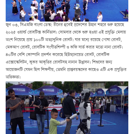
জুন ০৩, সিএমজি বাংলা ডেস্ক: চীনের হুবেই প্রদেশের উহান শহরে শুরু হয়েছে
২০২৫ ওয়ার্ল্ড রোবটিক্স কার্নিভাল। সোমবার থেকে শুরু হওয়া এই প্রযুক্তি মেলায়
অংশ নিয়েছে প্রায় ১০০টি অত্যাধুনিক রোবট। যার মধ্যে রয়েছে পোষা রোবট,
মেকআপ রোবট, রোবটিক সংগীতশিল্পী ও কফি সার্ভ করার মতো নানা রোবট।
৪০টির বেশি কোম্পানি প্রদর্শন করেছে হিউম্যানয়েড রোবট, রোবটিক
এক্সোস্কেলিটন, কুকর আকৃতির রোবটসহ নানান উদ্ভাবন। শিশুদের জন্য
আয়োজনটি যেমন ছিল শিক্ষণীয়, তেমনি প্রাপ্তবয়স্কদের কাছেও এটি এক প্রযুক্তির
অভিজ্ঞতা।