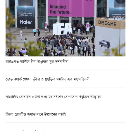
আইএফএ বার্লিনে চীনা উদ্ভাবনে মুগ্ধ দর্শনার্থীরা
ছেংতু ওয়ার্ল্ড গেমস: ক্রীড়া ও প্রযুক্তির সমন্বিত এক মহাসম্মিলনী
সাংহাইয়ে মোবাইল ওয়ার্ল্ড কংগ্রেসে সর্বশেষ যোগাযোগ প্রযুক্তির উন্মোচন
চীনের রোবটিক্স জগতে নতুন উদ্ভাবনের লড়াই