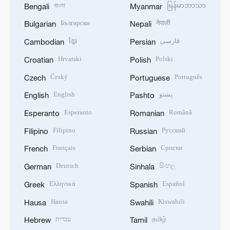
বাংলা
မြန်မာဘာသာ
Bengali
Myanmar
Български
नेपाली
Bulgarian
Nepali
ខ្មែរ
فارسی
Cambodian
Persian
Hrvatski
Polski
Croatian
Polish
Český
Português
Czech
Portuguese
English
پښتو
English
Pashto
Esperanto
Română
Esperanto
Romanian
Filipino
Русский
Filipino
Russian
Français
Српски
French
Serbian
Deutsch
සිංහල
German
Sinhala
Ελληνικά
Español
Greek
Spanish
Hausa
Kiswahili
Hausa
Swahili
עברית
தமிழ்
Hebrew
Tamil