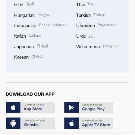
हिन्दी
ไทย
Hindi
Thai
Magyar
Türkçe
Hungarian
Turkish
Bahasa Indonesia
Українська
Indonesian
Ukrainian
Italiano
اردو
Italian
Urdu
日本語
Tiếng Việt
Japanese
Vietnamese
한국어
Korean
DOWNLOAD OUR APP