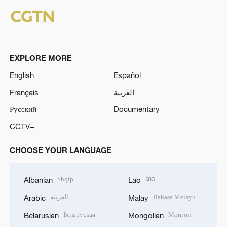
EXPLORE MORE
English
Español
Français
العربية
Русский
Documentary
CCTV+
CHOOSE YOUR LANGUAGE
Shqip
ລາວ
Albanian
Lao
العربية
Bahasa Melayu
Arabic
Malay
Беларуская
Монгол
Belarusian
Mongolian