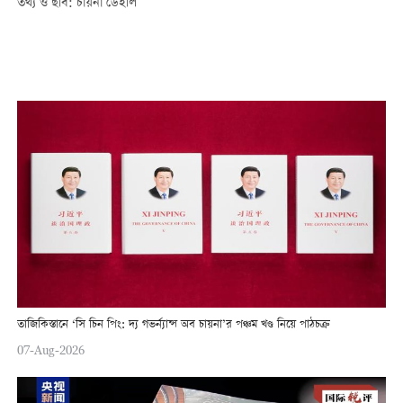
তথ্য ও ছবি: চায়না ডেইলি
তাজিকিস্তানে ‘সি চিন পিং: দ্য গভর্ন্যান্স অব চায়না’র পঞ্চম খণ্ড নিয়ে পাঠচক্র
07-Aug-2026