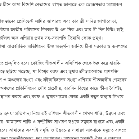
তে চীনে আসা
বিদেশি নেতাদের
স্বাগত জানাতে এক ভোজসভার আয়োজন
িজস্তানের প্রেসিডেন্ট সাদির জাপারভ এবং তার স্ত্রী সাদির জাপারোভা
,
রিয়ার জাতীয় পরিষদের স্পিকার উ ওন-সিক এবং তার স্ত্রী শিন কিউং-হাই,
উন্সিল অফ এশিয়ার প্রথম সহ-সভাপতি টিমোথি ফোক প্রমুখ।
সা আন্তর্জাতিক অতিথিদের উষ্ণ অভ্যর্থনা জানিয়ে চীনা সরকার ও জনগণের
্রজ্জ্বলিত হবে। বেইজিং শীতকালীন অলিম্পিক থেকে শুরু করে হারবিন
়ে ছড়িয়ে পড়েছে
,
যা বিশ্বের বরফ এবং তুষার ক্রীড়াগুলোতে প্রাণশক্তি
ও অঞ্চলের সংখ্যা এবং ক্রীড়াবিদদের সংখ্যা এশিয়ান শীতকালীন গেমসের
্চলের প্রতিনিধিদের যৌথ প্রচেষ্টায়
,
হারবিন বিশ্বের কাছে ‘চীনা বৈশিষ্ট্য
,
পস্থাপন করবে এবং বরফ ও তুষারপাতের ক্ষেত্রে একটি নতুন অধ্যায় লিখবে
্ধ হৃদয়’ প্রতিপাদ্য নিয়ে এই এশিয়ান শীতকালীন গেমস শান্তি
,
উন্নয়ন এবং
। আমাদের শান্তি ও সম্প্রীতির সাধারণ স্বপ্নকে সমুন্নত রাখতে এবং একটি
হবে। আমাদের অবশ্যই সমৃদ্ধি ও উন্নয়নের সাধারণ সাধনাকে সমুন্নত রাখতে
 জন্য অন্তর্ভুক্তিমূলক এবং কল্যাণকর। আমাদের অবশ্যই ঐক্য ও বন্ধুত্বের