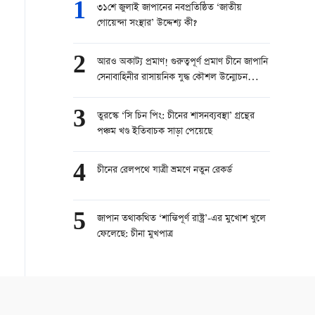
1
৩১শে জুলাই জাপানের নবপ্রতিষ্ঠিত ‘জাতীয়
গোয়েন্দা সংস্থার’ উদ্দেশ্য কী?
2
আরও অকাট্য প্রমাণ! গুরুত্বপূর্ণ প্রমাণ চীনে জাপানি
সেনাবাহিনীর রাসায়নিক যুদ্ধ কৌশল উন্মোচন
করেছে
3
তুরস্কে ‘সি চিন পিং: চীনের শাসনব্যবস্থা’ গ্রন্থের
পঞ্চম খণ্ড ইতিবাচক সাড়া পেয়েছে
4
চীনের রেলপথে যাত্রী ভ্রমণে নতুন রেকর্ড
5
জাপান তথাকথিত ‘শান্তিপূর্ণ রাষ্ট্র’-এর মুখোশ খুলে
ফেলেছে: চীনা মুখপাত্র