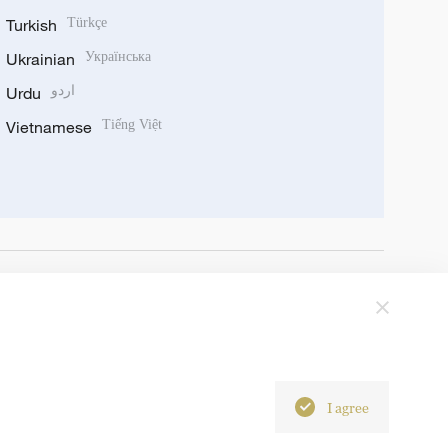
Turkish
Türkçe
Ukrainian
Українська
Urdu
اردو
Vietnamese
Tiếng Việt
I agree
6