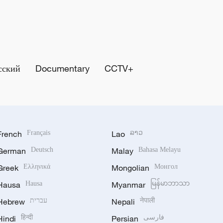
сский
Documentary
CCTV+
French
Français
Lao
ລາວ
German
Deutsch
Malay
Bahasa Melayu
Greek
Ελληνικά
Mongolian
Монгол
Hausa
Hausa
Myanmar
မြန်မာဘာသာ
Hebrew
עברית
Nepali
नेपाली
Hindi
हिन्दी
Persian
فارسی