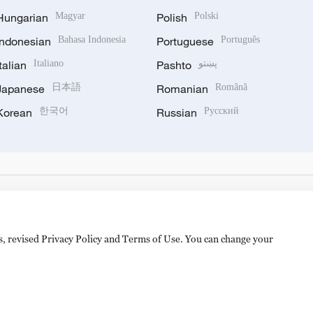
Hungarian
Magyar
Polish
Polski
Indonesian
Bahasa Indonesia
Portuguese
Português
Italian
Italiano
Pashto
پښتو
Japanese
日本語
Romanian
Română
Korean
한국어
Russian
Русский
es, revised Privacy Policy and Terms of Use. You can change your
备 11010502050052号
Disinformation report hotline: 010-8506146