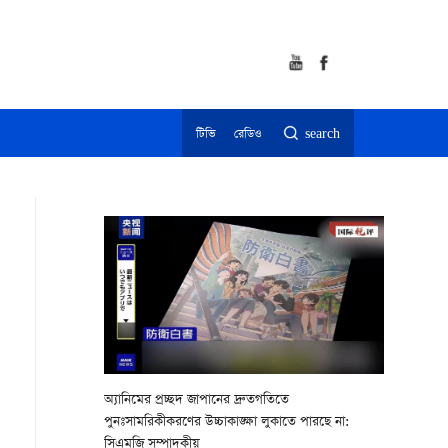
টিভি
রেডিও
search
অ্যানিমের প্রচ্ছদ জাপানের দ্রুতগতিতে
পুনঃসামরিকীকরণের উচ্চাকাঙ্ক্ষা লুকাতে পারছে না:
সিএমজি সম্পাদকীয়