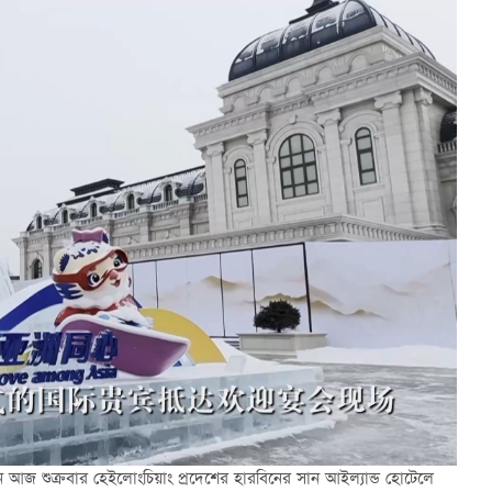
ন
আজ শুক্রবার
হেইলোংচিয়াং প্রদেশের হারবিনের সান আইল্যান্ড হোটেলে