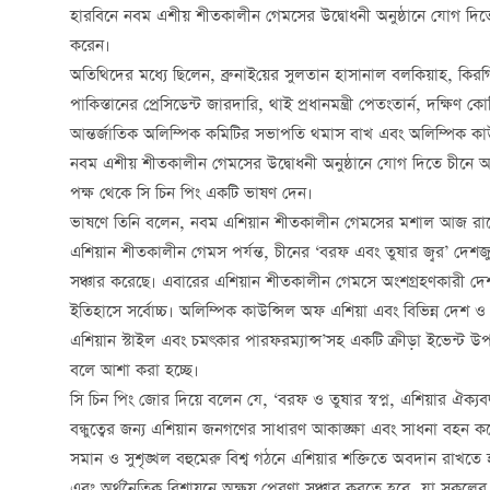
হারবিনে নবম এশীয় শীতকালীন গেমসের উদ্বোধনী অনুষ্ঠানে যোগ দি
করেন।
অতিথিদের মধ্যে
ছিলে
ন
,
ব্রুনাই
য়ের
সুলতান হাসানাল
বলকিয়াহ
,
কিরগ
পাকিস্তানের প্রেসিডেন্ট জারদারি
,
থাই প্রধানমন্ত্রী পেতংতার্ন
,
দক্ষিণ কো
আন্তর্জাতিক অলিম্পিক কমিটির সভাপতি থমাস বাখ এবং অলিম্পিক কা
নবম এশীয় শীতকালীন গেমসের উদ্বোধনী অনুষ্ঠানে যোগ দিতে চীনে আ
পক্ষ থেকে সি চিন পিং একটি ভাষণ দেন।
ভাষণে তিনি বলেন, নবম এশিয়ান শীতকালীন গেমসের মশাল আজ রাতে প
এশিয়ান শীতকালীন গেমস পর্যন্ত
,
চীনের ‘বরফ এবং তুষার জ্বর’ দেশজুড
সঞ্চার করেছে। এবারের এশিয়ান শীতকালীন গেমসে অংশগ্রহণকারী দেশ 
ইতিহাসে সর্বোচ্চ। অলিম্পিক কাউন্সিল অফ এশিয়া এবং বিভিন্ন দেশ ও অঞ
এশিয়ান স্টাইল এবং চম
ৎ
কার পারফরম্যান্স’সহ একটি ক্রীড়া ইভেন্ট উ
বলে আশা করা হচ্ছে।
সি চিন পিং জোর দিয়ে বলেন যে, ‘বরফ ও তুষার স্বপ্ন
,
এশিয়ার ঐক্যবদ
বন্ধুত্বের জন্য এশিয়ান জনগণের সাধারণ আকাঙ্ক্ষা এবং সাধনা বহন করে
সমান ও সুশৃঙ্খল বহুমেরু বিশ্ব গঠনে এশিয়ার শক্তিতে অবদান রাখতে 
এবং অর্থনৈতিক বিশ্বায়নে অক্ষয় প্রেরণা সঞ্চার করতে হবে, যা সকলের