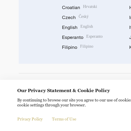
Croatian
Hrvatski
Czech
Český
English
English
Esperanto
Esperanto
Filipino
Filipino
DOWNLOAD OUR APP
Our Privacy Statement & Cookie Policy
By continuing to browse our site you agree to our use of cooki
cookie settings through your browser.
Privacy Policy
Terms of Use
Copyright © 2024 CGTN.
京ICP备20000184号
京公网安