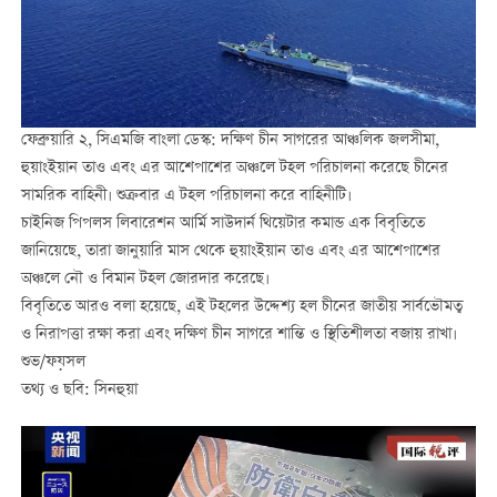
ফেব্রুয়ারি
২
,
সিএমজি
বাংলা
ডেস্ক
:
দক্ষিণ
চীন
সাগরের
আঞ্চলিক
জলসীমা
,
হুয়াংইয়ান
তাও
এবং
এর
আশেপাশের
অঞ্চলে
টহল
পরিচালনা
করেছে
চীনের
সামরিক
বাহিনী
।
শুক্রবার
এ
টহল
পরিচালনা
করে
বাহিনীটি
।
চাইনিজ
পিপলস
লিবারেশন
আর্মি
সাউদার্ন
থিয়েটার
কমান্ড
এক
বিবৃতিতে
জানিয়েছে
,
তারা
জানুয়ারি
মাস
থেকে
হুয়াংইয়ান
তাও
এবং
এর
আশেপাশের
অঞ্চলে
নৌ
ও
বিমান
টহল
জোরদার
করেছে
।
বিবৃতিতে
আরও
বলা
হয়েছে
,
এই
টহলের
উদ্দেশ্য
হল
চীনের
জাতীয়
সার্বভৌমত্ব
ও
নিরাপত্তা
রক্ষা
করা
এবং
দক্ষিণ
চীন
সাগরে
শান্তি
ও
স্থিতিশীলতা
বজায়
রাখা
।
শুভ
/
ফয়সল
তথ্য
ও
ছবি
:
সিনহুয়া