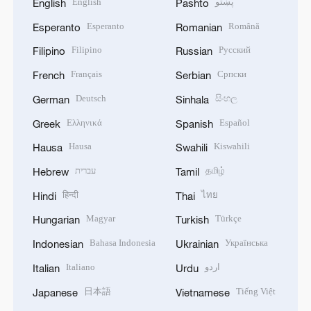
English
پښتو
English
Pashto
Esperanto
Română
Esperanto
Romanian
Filipino
Русский
Filipino
Russian
Français
Српски
French
Serbian
Deutsch
සිංහල
German
Sinhala
Ελληνικά
Español
Greek
Spanish
Hausa
Kiswahili
Hausa
Swahili
עברית
தமிழ்
Hebrew
Tamil
हिन्दी
ไทย
Hindi
Thai
Magyar
Türkçe
Hungarian
Turkish
Bahasa Indonesia
Українська
Indonesian
Ukrainian
Italiano
اردو
Italian
Urdu
日本語
Tiếng Việt
Japanese
Vietnamese