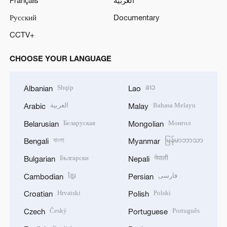
Français
العربية
Русский
Documentary
CCTV+
CHOOSE YOUR LANGUAGE
Shqip
ລາວ
Albanian
Lao
العربية
Bahasa Melayu
Arabic
Malay
Беларуская
Монгол
Belarusian
Mongolian
বাংলা
မြန်မာဘာသာ
Bengali
Myanmar
Български
नेपाली
Bulgarian
Nepali
ខ្មែរ
فارسی
Cambodian
Persian
Hrvatski
Polski
Croatian
Polish
Český
Português
Czech
Portuguese