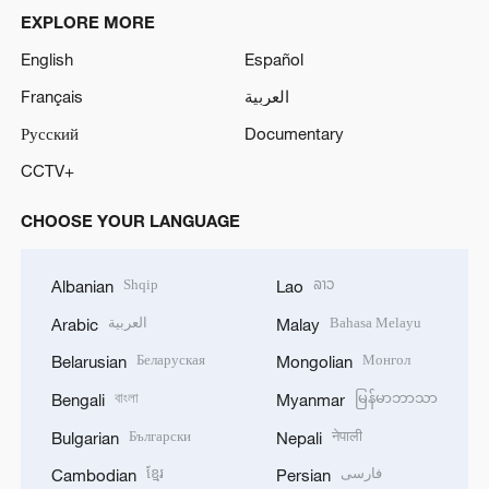
EXPLORE MORE
English
Español
Français
العربية
Русский
Documentary
CCTV+
CHOOSE YOUR LANGUAGE
Shqip
ລາວ
Albanian
Lao
العربية
Bahasa Melayu
Arabic
Malay
Беларуская
Монгол
Belarusian
Mongolian
বাংলা
မြန်မာဘာသာ
Bengali
Myanmar
Български
नेपाली
Bulgarian
Nepali
ខ្មែរ
فارسی
Cambodian
Persian