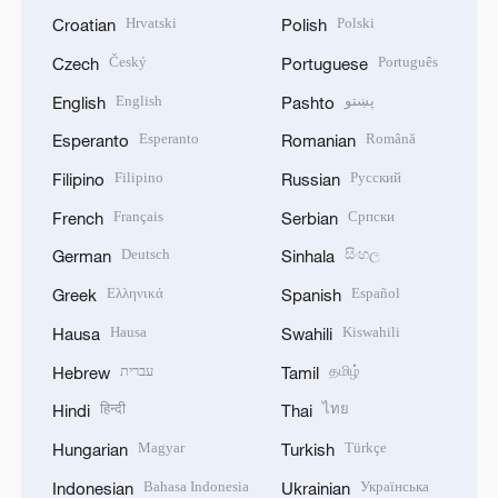
Hrvatski
Polski
Croatian
Polish
Český
Português
Czech
Portuguese
English
پښتو
English
Pashto
Esperanto
Română
Esperanto
Romanian
Filipino
Русский
Filipino
Russian
Français
Српски
French
Serbian
Deutsch
සිංහල
German
Sinhala
Ελληνικά
Español
Greek
Spanish
Hausa
Kiswahili
Hausa
Swahili
עברית
தமிழ்
Hebrew
Tamil
हिन्दी
ไทย
Hindi
Thai
Magyar
Türkçe
Hungarian
Turkish
Bahasa Indonesia
Українська
Indonesian
Ukrainian