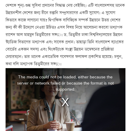
দেশকে শূন্য
-
শুল্ক সুবিধা প্রদানের সিদ্ধান্ত নেয় বেইজিং
।
এটি বাংলাদেশসহ অনেক
উন্নয়নশীল দেশের জন্য
চীনে রপ্তানি সম্প্রসারণের একটি সুযোগ
।
এ সুযোগ
কিভাবে কাজে লাগানো যায়
? দ্বিপাক্ষিক বাণিজ্যিক সম্পর্ক উন্নয়নে উভয় দেশের
জন্য কী কী উদ্যোগ নেওয়া উচিত?
এসব
বিষয়
নিয়ে
আলোচনা
করবো
অধ্যাপক
রাশেদ
আল
মাহমুদ তিতুমীরের
সঙ্গ
ে।
ড. তিতুমীর ঢাকা বিশ্ববিদ্যালয়ের উন্নয়ন
স্ট্যাডিজ বিভাগের অধ্যাপক এবং সাবেক প্রধান। তাছাড়া
তিনি
বাংলাদেশ
ব্যাংকের
বোর্ডের একজন সদস্য এবং থিংকট্যাংক সংস্থা উন্নয়ন অন্বেষনের প্রতিষ্ঠাতা
চেয়ারম্যান। তার অনেক একাডেমিক গবেষণার ফলাফল প্রকাশিত হয়েছে
।
চলুন
,
কথা
বলি
অধ্যাপক তিতুমীরের
সঙ্গ
ে।
This
is
a
The media could not be loaded, either because the
modal
window.
server or network failed or because the format is not
supported.