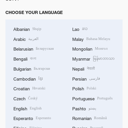
CHOOSE YOUR LANGUAGE
Shqip
ລາວ
Albanian
Lao
العربية
Bahasa Melayu
Arabic
Malay
Беларуская
Монгол
Belarusian
Mongolian
বাংলা
မြန်မာဘာသာ
Bengali
Myanmar
Български
नेपाली
Bulgarian
Nepali
ខ្មែរ
فارسی
Cambodian
Persian
Hrvatski
Polski
Croatian
Polish
Český
Português
Czech
Portuguese
English
پښتو
English
Pashto
Esperanto
Română
Esperanto
Romanian
Filipino
Русский