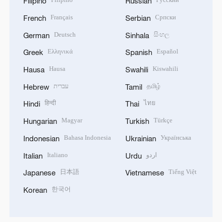
Filipino
Russian
Français
Српски
French
Serbian
Deutsch
සිංහල
German
Sinhala
Ελληνικά
Español
Greek
Spanish
Hausa
Kiswahili
Hausa
Swahili
עברית
தமிழ்
Hebrew
Tamil
हिन्दी
ไทย
Hindi
Thai
Magyar
Türkçe
Hungarian
Turkish
Bahasa Indonesia
Українська
Indonesian
Ukrainian
Italiano
اردو
Italian
Urdu
日本語
Tiếng Việt
Japanese
Vietnamese
한국어
Korean